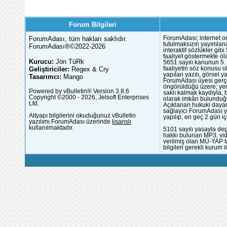
Forum Bilgileri
ForumAdası, tüm hakları saklıdır.
ForumAdası; internet or
tutulmaksızın yayımlana
ForumAdası®©2022-2026
interaktif sözlükler gi
faaliyet göstermekte ola
Kurucu:
Jön TüRk
5651 sayılı kanunun 5. 
Geliştiriciler:
Regex & Cry
faaliyetin söz konusu 
yapılan yazılı, görsel 
Tasarımcı:
Mango
ForumAdası üyesi gerçek
öngörüldüğü üzere; yer 
Powered by vBulletin® Version 3.8.6
saklı kalmak kaydıyla,
Copyright ©2000 - 2026, Jelsoft Enterprises
olarak imkân bulunduğu
Ltd.
Açıklanan hukuki dayan
sağlayıcı ForumAdası y
Altyapı bilgilerini okuduğunuz vBulletin
yapılıp, en geç 2 gün iç
yazılımı ForumAdası üzerinde
lisanslı
kullanılmaktadır.
5101 sayılı yasayla deg
hakkı bulunan MP3, vide
verilmiş olan MÜ-YAP ta
bilgileri gerekli kurum i