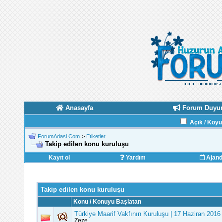
Anasayfa
Forum Duyur
Açık / Koy
ForumAdasi.Com
>
Etiketler
Takip edilen konu kuruluşu
Kayıt ol
Yardım
Ajan
Takip edilen konu kuruluşu
Konu / Konuyu Başlatan
Türkiye Maarif Vakfının Kuruluşu | 17 Haziran 2016
Zeze