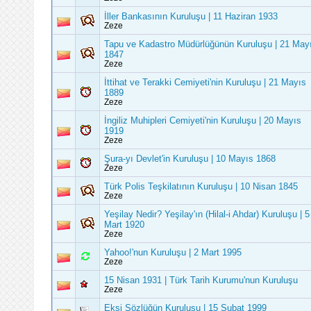
İller Bankasının Kuruluşu | 11 Haziran 1933
Zeze
Tapu ve Kadastro Müdürlüğünün Kuruluşu | 21 May
1847
Zeze
İttihat ve Terakki Cemiyeti'nin Kuruluşu | 21 Mayıs
1889
Zeze
İngiliz Muhipleri Cemiyeti'nin Kuruluşu | 20 Mayıs
1919
Zeze
Şura-yı Devlet'in Kuruluşu | 10 Mayıs 1868
Zeze
Türk Polis Teşkilatının Kuruluşu | 10 Nisan 1845
Zeze
Yeşilay Nedir? Yeşilay'ın (Hilal-i Ahdar) Kuruluşu | 5
Mart 1920
Zeze
Yahoo!'nun Kuruluşu | 2 Mart 1995
Zeze
15 Nisan 1931 | Türk Tarih Kurumu'nun Kuruluşu
Zeze
Ekşi Sözlüğün Kuruluşu | 15 Şubat 1999