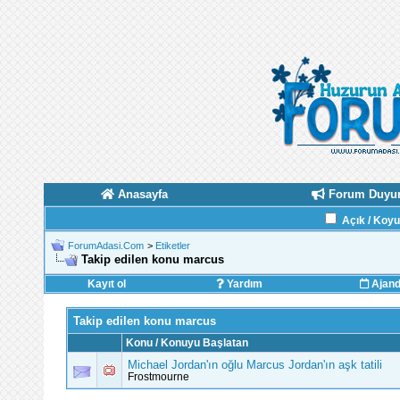
Anasayfa
Forum Duyur
Açık / Koy
ForumAdasi.Com
>
Etiketler
Takip edilen konu marcus
Kayıt ol
Yardım
Ajan
Takip edilen konu marcus
Konu / Konuyu Başlatan
Michael Jordan'ın oğlu Marcus Jordan'ın aşk tatili
Frostmourne