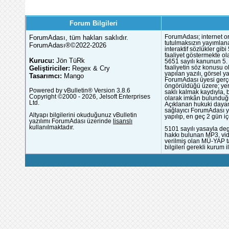
Forum Bilgileri
ForumAdası, tüm hakları saklıdır.
ForumAdası; internet or
tutulmaksızın yayımlana
ForumAdası®©2022-2026
interaktif sözlükler gi
faaliyet göstermekte ola
Kurucu:
Jön TüRk
5651 sayılı kanunun 5. 
Geliştiriciler:
Regex & Cry
faaliyetin söz konusu 
yapılan yazılı, görsel 
Tasarımcı:
Mango
ForumAdası üyesi gerçek
öngörüldüğü üzere; yer 
Powered by vBulletin® Version 3.8.6
saklı kalmak kaydıyla,
Copyright ©2000 - 2026, Jelsoft Enterprises
olarak imkân bulunduğu
Ltd.
Açıklanan hukuki dayan
sağlayıcı ForumAdası y
Altyapı bilgilerini okuduğunuz vBulletin
yapılıp, en geç 2 gün iç
yazılımı ForumAdası üzerinde
lisanslı
kullanılmaktadır.
5101 sayılı yasayla deg
hakkı bulunan MP3, vide
verilmiş olan MÜ-YAP ta
bilgileri gerekli kurum i