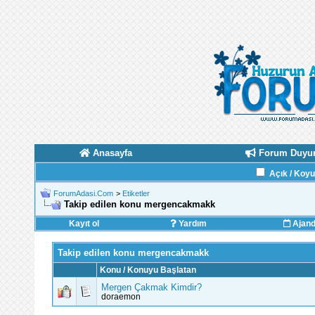
Anasayfa
Forum Duyur
Açık / Koy
ForumAdasi.Com
>
Etiketler
Takip edilen konu mergencakmakk
Kayıt ol
Yardım
Ajan
Takip edilen konu mergencakmakk
Konu / Konuyu Başlatan
Mergen Çakmak Kimdir?
doraemon