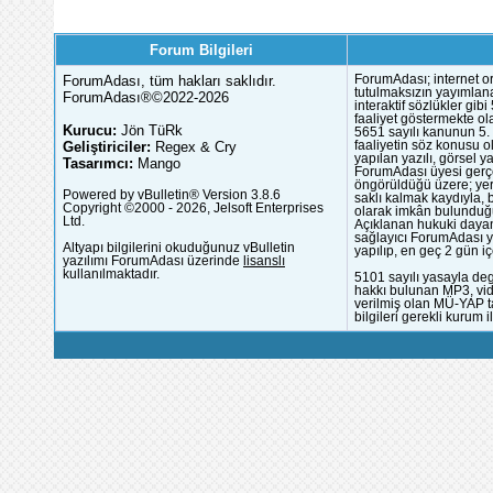
Forum Bilgileri
ForumAdası, tüm hakları saklıdır.
ForumAdası; internet or
tutulmaksızın yayımlana
ForumAdası®©2022-2026
interaktif sözlükler gi
faaliyet göstermekte ola
Kurucu:
Jön TüRk
5651 sayılı kanunun 5. 
Geliştiriciler:
Regex & Cry
faaliyetin söz konusu 
yapılan yazılı, görsel 
Tasarımcı:
Mango
ForumAdası üyesi gerçek
öngörüldüğü üzere; yer 
Powered by vBulletin® Version 3.8.6
saklı kalmak kaydıyla,
Copyright ©2000 - 2026, Jelsoft Enterprises
olarak imkân bulunduğu
Ltd.
Açıklanan hukuki dayan
sağlayıcı ForumAdası y
Altyapı bilgilerini okuduğunuz vBulletin
yapılıp, en geç 2 gün iç
yazılımı ForumAdası üzerinde
lisanslı
kullanılmaktadır.
5101 sayılı yasayla deg
hakkı bulunan MP3, vide
verilmiş olan MÜ-YAP ta
bilgileri gerekli kurum i