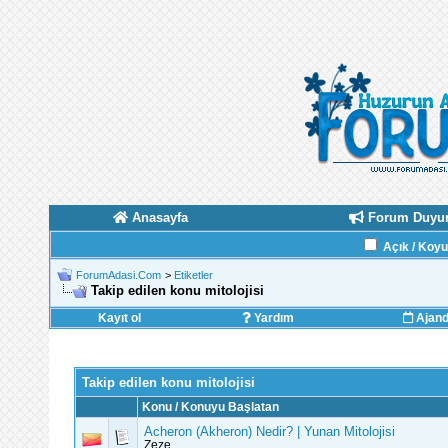
Anasayfa
Forum Duyur
Açık / Koy
ForumAdasi.Com
>
Etiketler
Takip edilen konu mitolojisi
Kayıt ol
Yardım
Ajan
Takip edilen konu mitolojisi
Konu / Konuyu Başlatan
Acheron (Akheron) Nedir? | Yunan Mitolojisi
Zeze