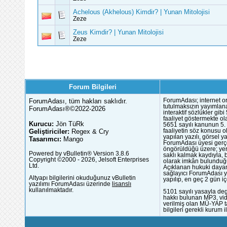
Achelous (Akhelous) Kimdir? | Yunan Mitolojisi
Zeze
Zeus Kimdir? | Yunan Mitolojisi
Zeze
Forum Bilgileri
ForumAdası, tüm hakları saklıdır.
ForumAdası; internet or
tutulmaksızın yayımlana
ForumAdası®©2022-2026
interaktif sözlükler gi
faaliyet göstermekte ola
Kurucu:
Jön TüRk
5651 sayılı kanunun 5. 
Geliştiriciler:
Regex & Cry
faaliyetin söz konusu 
yapılan yazılı, görsel 
Tasarımcı:
Mango
ForumAdası üyesi gerçek
öngörüldüğü üzere; yer 
Powered by vBulletin® Version 3.8.6
saklı kalmak kaydıyla,
Copyright ©2000 - 2026, Jelsoft Enterprises
olarak imkân bulunduğu
Ltd.
Açıklanan hukuki dayan
sağlayıcı ForumAdası y
Altyapı bilgilerini okuduğunuz vBulletin
yapılıp, en geç 2 gün iç
yazılımı ForumAdası üzerinde
lisanslı
kullanılmaktadır.
5101 sayılı yasayla deg
hakkı bulunan MP3, vide
verilmiş olan MÜ-YAP ta
bilgileri gerekli kurum i