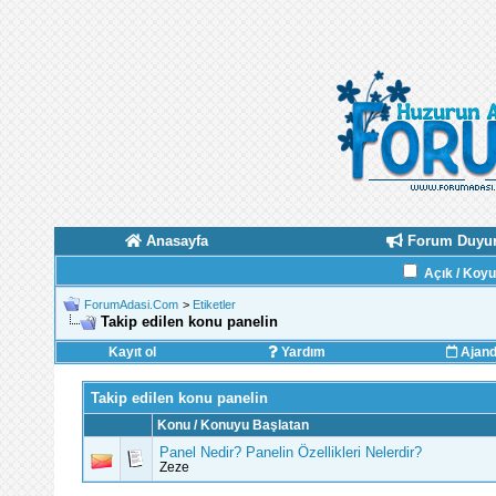
Anasayfa
Forum Duyur
Açık / Koy
ForumAdasi.Com
>
Etiketler
Takip edilen konu panelin
Kayıt ol
Yardım
Ajan
Takip edilen konu panelin
Konu / Konuyu Başlatan
Panel Nedir? Panelin Özellikleri Nelerdir?
Zeze