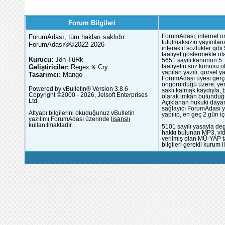
Forum Bilgileri
ForumAdası, tüm hakları saklıdır.
ForumAdası; internet or
tutulmaksızın yayımlana
ForumAdası®©2022-2026
interaktif sözlükler gi
faaliyet göstermekte ola
Kurucu:
Jön TüRk
5651 sayılı kanunun 5. 
Geliştiriciler:
Regex & Cry
faaliyetin söz konusu 
yapılan yazılı, görsel 
Tasarımcı:
Mango
ForumAdası üyesi gerçek
öngörüldüğü üzere; yer 
Powered by vBulletin® Version 3.8.6
saklı kalmak kaydıyla,
Copyright ©2000 - 2026, Jelsoft Enterprises
olarak imkân bulunduğu
Ltd.
Açıklanan hukuki dayan
sağlayıcı ForumAdası y
Altyapı bilgilerini okuduğunuz vBulletin
yapılıp, en geç 2 gün iç
yazılımı ForumAdası üzerinde
lisanslı
kullanılmaktadır.
5101 sayılı yasayla deg
hakkı bulunan MP3, vide
verilmiş olan MÜ-YAP ta
bilgileri gerekli kurum i