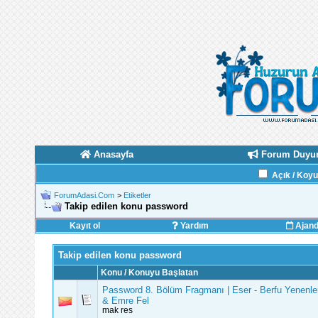
Anasayfa
Forum Duyur
Açık / Koy
ForumAdasi.Com
>
Etiketler
Takip edilen konu password
Kayıt ol
Yardım
Ajan
Takip edilen konu password
Konu / Konuyu Başlatan
Password 8. Bölüm Fragmanı | Eser - Berfu Yenenle
& Emre Fel
mak res