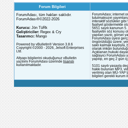
Forum Bilgileri
ForumAdası, tüm hakları saklıdır.
ForumAdası; internet or
tutulmaksızın yayımlana
ForumAdası®©2022-2026
interaktif sözlükler gi
faaliyet göstermekte ola
Kurucu:
Jön TüRk
5651 sayılı kanunun 5. 
Geliştiriciler:
Regex & Cry
faaliyetin söz konusu 
yapılan yazılı, görsel 
Tasarımcı:
Mango
ForumAdası üyesi gerçek
öngörüldüğü üzere; yer 
Powered by vBulletin® Version 3.8.6
saklı kalmak kaydıyla,
Copyright ©2000 - 2026, Jelsoft Enterprises
olarak imkân bulunduğu
Ltd.
Açıklanan hukuki dayan
sağlayıcı ForumAdası y
Altyapı bilgilerini okuduğunuz vBulletin
yapılıp, en geç 2 gün iç
yazılımı ForumAdası üzerinde
lisanslı
kullanılmaktadır.
5101 sayılı yasayla deg
hakkı bulunan MP3, vide
verilmiş olan MÜ-YAP ta
bilgileri gerekli kurum i