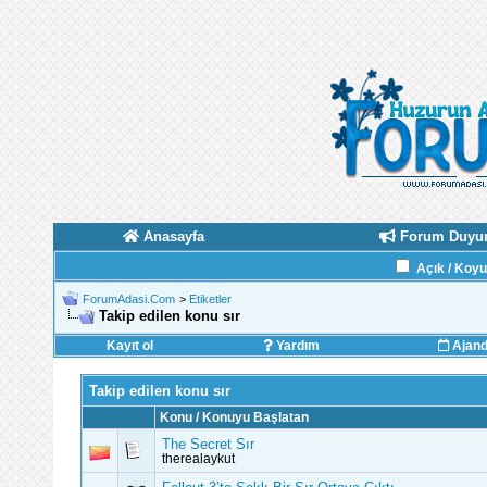
Anasayfa
Forum Duyur
Açık / Koy
ForumAdasi.Com
>
Etiketler
Takip edilen konu sır
Kayıt ol
Yardım
Ajan
Takip edilen konu sır
Konu / Konuyu Başlatan
The Secret Sır
therealaykut