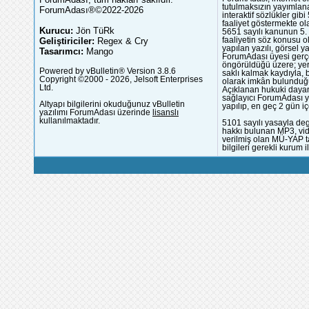
tutulmaksızın yayımlana
ForumAdası®©2022-2026
interaktif sözlükler gi
faaliyet göstermekte ola
Kurucu:
Jön TüRk
5651 sayılı kanunun 5. 
Geliştiriciler:
Regex & Cry
faaliyetin söz konusu 
yapılan yazılı, görsel 
Tasarımcı:
Mango
ForumAdası üyesi gerçek
öngörüldüğü üzere; yer 
Powered by vBulletin® Version 3.8.6
saklı kalmak kaydıyla,
Copyright ©2000 - 2026, Jelsoft Enterprises
olarak imkân bulunduğu
Ltd.
Açıklanan hukuki dayan
sağlayıcı ForumAdası y
Altyapı bilgilerini okuduğunuz vBulletin
yapılıp, en geç 2 gün iç
yazılımı ForumAdası üzerinde
lisanslı
kullanılmaktadır.
5101 sayılı yasayla deg
hakkı bulunan MP3, vide
verilmiş olan MÜ-YAP ta
bilgileri gerekli kurum i