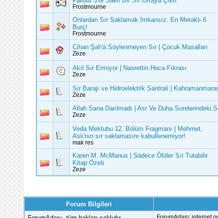
Fallout 3’te Saklı Bir Sır Ortaya Çıktı
Frostmourne
Onlardan Sır Saklamak İmkansız: En Meraklı 6
Burç!
Frostmourne
Cihan Şah'a Söylenmeyen Sır | Çocuk Masalları
Zeze
Akıl Sır Ermiyor | Nasrettin Hoca Fıkrası
Zeze
Sır Barajı ve Hidroelektrik Santrali | Kahramanmara
Zeze
Allah Sana Darılmadı | Asr Ve Duha Surelerindeki S
Zeze
Veda Mektubu 12. Bölüm Fragmanı | Mehmet,
Aslı'nın sır saklamasını kabullenemiyor!
mak res
Karen M. McManus | Sadece Ölüler Sır Tutabilir
Kitap Özeti
Zeze
Forum Bilgileri
ForumAdası, tüm hakları saklıdır.
ForumAdası; internet or