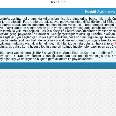
Saat:
11:44
.
Hukuki Aydınlatma
orumAdası; internet ortamında kullanıcıların içerik üretmelerine, bu içeriklerin d
ir forum sitesidir. Forum siteleri, tıpkı sosyal medya ve interaktif sözlükler gibi 56
ağlayıcı
olarak faaliyet göstermekte olan, hizmet ve içerikleri barındıran sistemleri
651 sayılı kanunun 5. maddesine göre yer sağlayıcı, yer sağladığı içeriği kontrol et
raştırmakla yükümlü değildir. Başka bir deyişle ForumAdası üzerinden yapılan yazılı
ezkur içeriği paylaşan ForumAdası üyesi gerçek kişilere aittir. İlgili kanunun anıla
er sağlayıcı, yer sağladığı hukuka aykırı içerikten, ceza sorumluluğu ile ilgili hük
öre haberdar edilmesi halinde ve teknik olarak imkân bulunduğu ölçüde hukuka aykı
çıklanan hukuki dayanaklar temelinde, hak ihlâli iddiasında bulunan hak sahipleri
ulunarak bahse konu hususu tebliğ etmeleri halinde incelemeler yapılıp, en geç 2 gün
101 sayılı yasayla degişik 5846 sayılı Fikir ve Sanat Eserleri Kanunu gereğince Fo
aylaşımı T.C. Kültür ve Turizm Bakanlığı tarafından hak sahipliği verilmiş olan MÜ-
aylaşan kişi ya da kişilerin bilgileri gerekli kurum ile paylaşılacaktır.