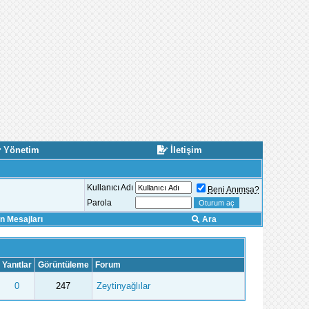
Yönetim
İletişim
Kullanıcı Adı
Beni Anımsa?
Parola
 Mesajları
Ara
Yanıtlar
Görüntüleme
Forum
0
247
Zeytinyağlılar