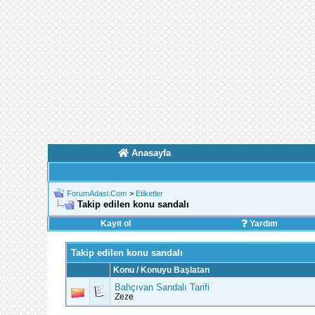
Anasayfa
ForumAdasi.Com
>
Etiketler
Takip edilen konu sandalı
Kayıt ol
Yardım
Takip edilen konu sandalı
Konu / Konuyu Başlatan
Bahçıvan Sandalı Tarifi
Zeze