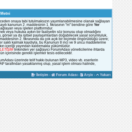
 Metni
e önceden onaya tabi tutulmaksızın yayımlanabilmesine olanak sağlayan
51 sayılı kanunun 2. maddesinin 1. fıkrasının "m" bendine göre
Yer
 sağlayan veya işleten platformdur.
mek veya hukuka aykırı bir faaliyetin söz konusu olup olmadığını
, görsel ya da işitsel paylaşımlardan doğabilecek yasal sorumluluk,
n maddesinin 2. fıkrasında da çok açık bir biçimde öngörüldüğü üzere;
ümler saklı kalmak kaydıyla, bu Kanunun 8 inci ve 9 uncu maddelerine
rı içeriği yayından kaldırmakla yükümlüdür.
İLETİŞİM
linkinden yer sağlayıcı ForumAdası yöneticilerine ihtarda
 içerisinde gerekli işlemler tesis edilecektir.
rumAdası üzerinde telif hakkı bulunan MP3, video vb. eserlerin
YAP tarafindan yasaklanmış olup, yasal işlem olması halinde,
İletişim
-
Forum Adası
-
Arşiv
-
Yukarı