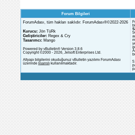
Forum Bilgileri
ForumAdası, tüm hakları saklıdır. ForumAdası®©2022-2026
F
b
S
Kurucu:
Jön TüRk
5
Geliştiriciler:
Regex & Cry
a
Tasarımcı:
Mango
m
y
g
Powered by vBulletin® Version 3.8.6
A
Copyright ©2000 - 2026, Jelsoft Enterprises Ltd.
b
Altyapı bilgilerini okuduğunuz vBulletin yazılımı ForumAdası
5
üzerinde
lisanslı
kullanılmaktadır.
p
p