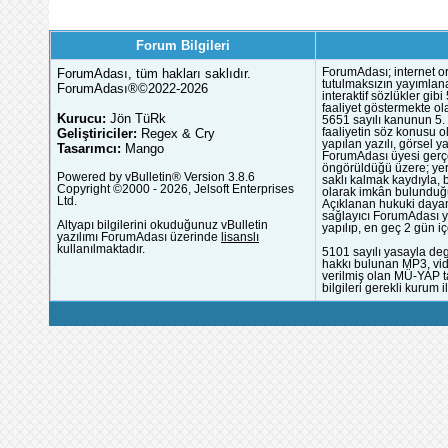
Forum Bilgileri
ForumAdası, tüm hakları saklıdır.
ForumAdası; internet or
tutulmaksızın yayımlana
ForumAdası®©2022-2026
interaktif sözlükler gi
faaliyet göstermekte ola
Kurucu:
Jön TüRk
5651 sayılı kanunun 5. 
Geliştiriciler:
Regex & Cry
faaliyetin söz konusu 
yapılan yazılı, görsel 
Tasarımcı:
Mango
ForumAdası üyesi gerçek
öngörüldüğü üzere; yer 
Powered by vBulletin® Version 3.8.6
saklı kalmak kaydıyla,
Copyright ©2000 - 2026, Jelsoft Enterprises
olarak imkân bulunduğu
Ltd.
Açıklanan hukuki dayan
sağlayıcı ForumAdası y
Altyapı bilgilerini okuduğunuz vBulletin
yapılıp, en geç 2 gün iç
yazılımı ForumAdası üzerinde
lisanslı
kullanılmaktadır.
5101 sayılı yasayla deg
hakkı bulunan MP3, vide
verilmiş olan MÜ-YAP ta
bilgileri gerekli kurum i