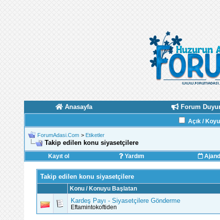
Anasayfa
Forum Duyur
Açık / Koy
ForumAdasi.Com
>
Etiketler
Takip edilen konu siyasetçilere
Kayıt ol
Yardım
Ajan
Takip edilen konu siyasetçilere
Konu / Konuyu Başlatan
Kardeş Payı - Siyasetçilere Gönderme
Eftamintokoftiden