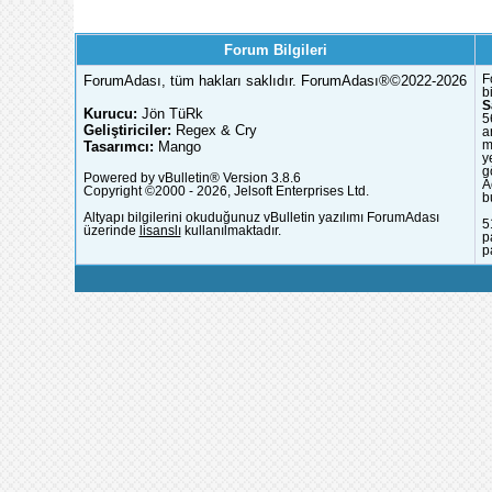
Forum Bilgileri
ForumAdası, tüm hakları saklıdır. ForumAdası®©2022-2026
F
b
S
Kurucu:
Jön TüRk
5
Geliştiriciler:
Regex & Cry
a
Tasarımcı:
Mango
m
y
g
Powered by vBulletin® Version 3.8.6
A
Copyright ©2000 - 2026, Jelsoft Enterprises Ltd.
b
Altyapı bilgilerini okuduğunuz vBulletin yazılımı ForumAdası
5
üzerinde
lisanslı
kullanılmaktadır.
p
p