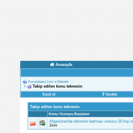
Anasayfa
ForumAdasi.Com
>
Etiketler
Takip edilen konu teknenin
Kayıt ol
Yardım
Takip edilen konu teknenin
Konu / Konuyu Başlatan
Afganistan'da teknenin batması sonucu 20 kişi ö
Zeze