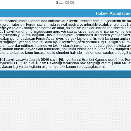
Saat:
09:09
.
Hukuki Aydınlatma
orumAdası; internet ortamında kullanıcıların içerik üretmelerine, bu içeriklerin d
ir forum sitesidir. Forum siteleri, tıpkı sosyal medya ve interaktif sözlükler gibi 56
ağlayıcı
olarak faaliyet göstermekte olan, hizmet ve içerikleri barındıran sistemleri
651 sayılı kanunun 5. maddesine göre yer sağlayıcı, yer sağladığı içeriği kontrol et
raştırmakla yükümlü değildir. Başka bir deyişle ForumAdası üzerinden yapılan yazılı
ezkur içeriği paylaşan ForumAdası üyesi gerçek kişilere aittir. İlgili kanunun anıla
er sağlayıcı, yer sağladığı hukuka aykırı içerikten, ceza sorumluluğu ile ilgili hük
öre haberdar edilmesi halinde ve teknik olarak imkân bulunduğu ölçüde hukuka aykı
çıklanan hukuki dayanaklar temelinde, hak ihlâli iddiasında bulunan hak sahipleri
ulunarak bahse konu hususu tebliğ etmeleri halinde incelemeler yapılıp, en geç 2 gün
101 sayılı yasayla degişik 5846 sayılı Fikir ve Sanat Eserleri Kanunu gereğince Fo
aylaşımı T.C. Kültür ve Turizm Bakanlığı tarafından hak sahipliği verilmiş olan MÜ-
aylaşan kişi ya da kişilerin bilgileri gerekli kurum ile paylaşılacaktır.