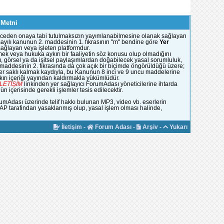
 Metni
e önceden onaya tabi tutulmaksızın yayımlanabilmesine olanak sağlayan
51 sayılı kanunun 2. maddesinin 1. fıkrasının "m" bendine göre
Yer
 sağlayan veya işleten platformdur.
mek veya hukuka aykırı bir faaliyetin söz konusu olup olmadığını
, görsel ya da işitsel paylaşımlardan doğabilecek yasal sorumluluk,
n maddesinin 2. fıkrasında da çok açık bir biçimde öngörüldüğü üzere;
ümler saklı kalmak kaydıyla, bu Kanunun 8 inci ve 9 uncu maddelerine
rı içeriği yayından kaldırmakla yükümlüdür.
İLETİŞİM
linkinden yer sağlayıcı ForumAdası yöneticilerine ihtarda
 içerisinde gerekli işlemler tesis edilecektir.
rumAdası üzerinde telif hakkı bulunan MP3, video vb. eserlerin
YAP tarafindan yasaklanmış olup, yasal işlem olması halinde,
İletişim
-
Forum Adası
-
Arşiv
-
Yukarı