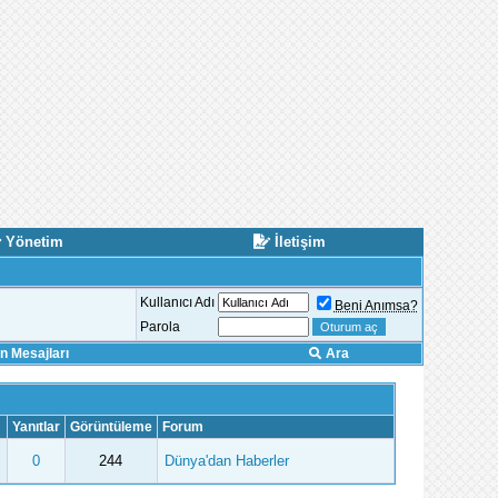
Yönetim
İletişim
Kullanıcı Adı
Beni Anımsa?
Parola
 Mesajları
Ara
Yanıtlar
Görüntüleme
Forum
0
244
Dünya'dan Haberler