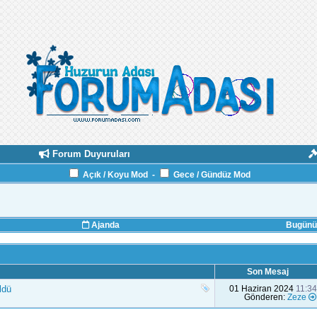
Forum Duyuruları
Açık / Koyu Mod
-
Gece / Gündüz Mod
Ajanda
Bugünün
Son Mesaj
ldü
01 Haziran 2024
11:34
Gönderen:
Zeze