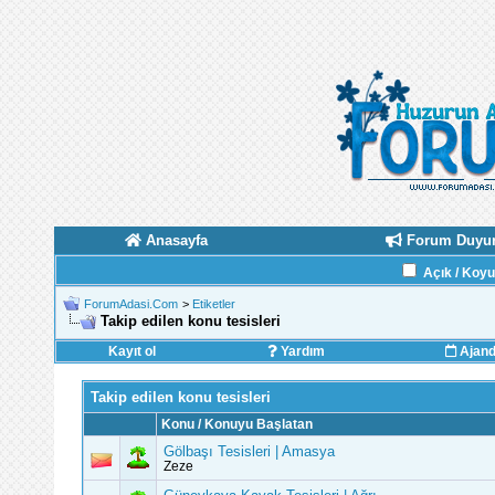
Anasayfa
Forum Duyur
Açık / Koy
ForumAdasi.Com
>
Etiketler
Takip edilen konu tesisleri
Kayıt ol
Yardım
Ajan
Takip edilen konu tesisleri
Konu / Konuyu Başlatan
Gölbaşı Tesisleri | Amasya
Zeze