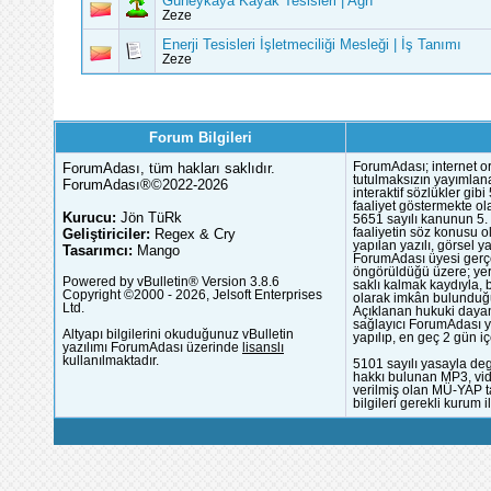
Güneykaya Kayak Tesisleri | Ağrı
Zeze
Enerji Tesisleri İşletmeciliği Mesleği | İş Tanımı
Zeze
Forum Bilgileri
ForumAdası, tüm hakları saklıdır.
ForumAdası; internet or
tutulmaksızın yayımlana
ForumAdası®©2022-2026
interaktif sözlükler gi
faaliyet göstermekte ola
Kurucu:
Jön TüRk
5651 sayılı kanunun 5. 
Geliştiriciler:
Regex & Cry
faaliyetin söz konusu 
yapılan yazılı, görsel 
Tasarımcı:
Mango
ForumAdası üyesi gerçek
öngörüldüğü üzere; yer 
Powered by vBulletin® Version 3.8.6
saklı kalmak kaydıyla,
Copyright ©2000 - 2026, Jelsoft Enterprises
olarak imkân bulunduğu
Ltd.
Açıklanan hukuki dayan
sağlayıcı ForumAdası y
Altyapı bilgilerini okuduğunuz vBulletin
yapılıp, en geç 2 gün iç
yazılımı ForumAdası üzerinde
lisanslı
kullanılmaktadır.
5101 sayılı yasayla deg
hakkı bulunan MP3, vide
verilmiş olan MÜ-YAP ta
bilgileri gerekli kurum i