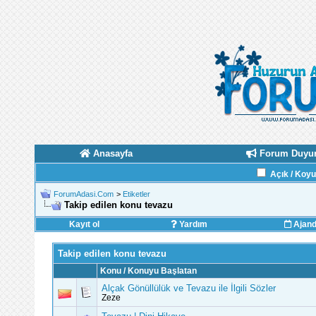
Anasayfa
Forum Duyur
Açık / Koy
ForumAdasi.Com
>
Etiketler
Takip edilen konu tevazu
Kayıt ol
Yardım
Ajan
Takip edilen konu tevazu
Konu / Konuyu Başlatan
Alçak Gönüllülük ve Tevazu ile İlgili Sözler
Zeze