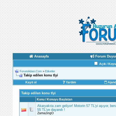
Anasayfa
Forum Duyur
Açık / Koy
ForumAdasi.Com
>
Etiketler
Takip edilen konu tlyi
Kayıt ol
Yardım
Ajan
Takip edilen konu tlyi
Konu / Konuyu Başlatan
Akaryakıta zam geliyor! Motorin 57 TL'yi aşıyor, ben
55 TL'ye dayandı !
ZamazingO