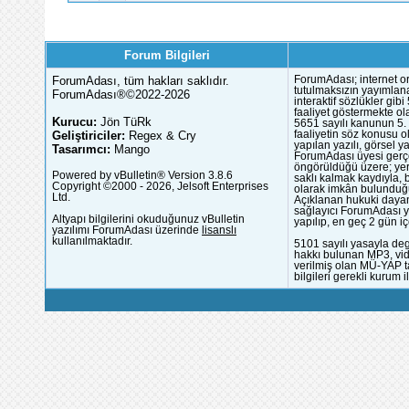
Forum Bilgileri
ForumAdası, tüm hakları saklıdır.
ForumAdası; internet or
tutulmaksızın yayımlana
ForumAdası®©2022-2026
interaktif sözlükler gi
faaliyet göstermekte ola
Kurucu:
Jön TüRk
5651 sayılı kanunun 5. 
Geliştiriciler:
Regex & Cry
faaliyetin söz konusu 
yapılan yazılı, görsel 
Tasarımcı:
Mango
ForumAdası üyesi gerçek
öngörüldüğü üzere; yer 
Powered by vBulletin® Version 3.8.6
saklı kalmak kaydıyla,
Copyright ©2000 - 2026, Jelsoft Enterprises
olarak imkân bulunduğu
Ltd.
Açıklanan hukuki dayan
sağlayıcı ForumAdası y
Altyapı bilgilerini okuduğunuz vBulletin
yapılıp, en geç 2 gün iç
yazılımı ForumAdası üzerinde
lisanslı
kullanılmaktadır.
5101 sayılı yasayla deg
hakkı bulunan MP3, vide
verilmiş olan MÜ-YAP ta
bilgileri gerekli kurum i