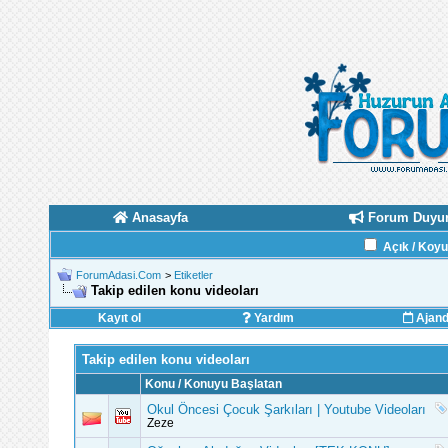
Anasayfa
Forum Duyur
Açık / Koy
ForumAdasi.Com
>
Etiketler
Takip edilen konu videoları
Kayıt ol
Yardım
Ajan
Takip edilen konu videoları
Konu / Konuyu Başlatan
Okul Öncesi Çocuk Şarkıları | Youtube Videoları
Zeze