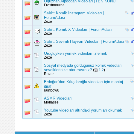
Oğuzhan Alpdoğan Videoları [TEK KONU]
Frostmourne
Sabit:
Komik İnstagram Videoları |
ForumAdası
Zeze
Sabit:
Komik X Videoları | ForumAdası
Zeze
Sabit:
Sevimli Hayvan Videoları | ForumAdası
Zeze
Oruçluyken yemek videoları izlemek
Zeze
Sosyal medyada gördüğünüz komik videoları
sevdiklerinize atar mısınız?
(
1
2
)
Razor
Erdoğan'dan Kılıçdaroğlu videoları için montaj
itirafı
rainbow6
ASMR Videoları
Mollasse
Youtube videoları altındaki yorumları okumak
Zeze