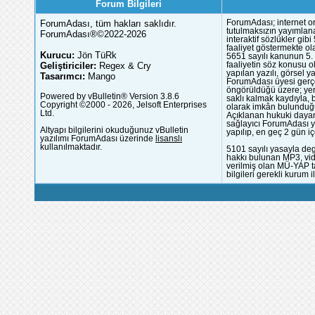
Forum Bilgileri
ForumAdası, tüm hakları saklıdır.
ForumAdası; internet or
tutulmaksızın yayımlana
ForumAdası®©2022-2026
interaktif sözlükler gi
faaliyet göstermekte ola
Kurucu:
Jön TüRk
5651 sayılı kanunun 5. 
Geliştiriciler:
Regex & Cry
faaliyetin söz konusu 
yapılan yazılı, görsel 
Tasarımcı:
Mango
ForumAdası üyesi gerçek
öngörüldüğü üzere; yer 
Powered by vBulletin® Version 3.8.6
saklı kalmak kaydıyla,
Copyright ©2000 - 2026, Jelsoft Enterprises
olarak imkân bulunduğu
Ltd.
Açıklanan hukuki dayan
sağlayıcı ForumAdası y
Altyapı bilgilerini okuduğunuz vBulletin
yapılıp, en geç 2 gün iç
yazılımı ForumAdası üzerinde
lisanslı
kullanılmaktadır.
5101 sayılı yasayla deg
hakkı bulunan MP3, vide
verilmiş olan MÜ-YAP ta
bilgileri gerekli kurum i