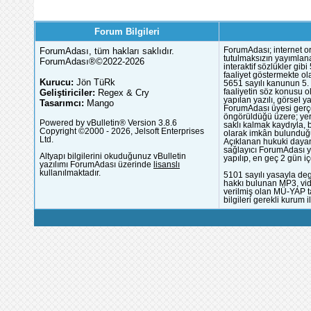
Forum Bilgileri
ForumAdası, tüm hakları saklıdır.
ForumAdası; internet or
tutulmaksızın yayımlana
ForumAdası®©2022-2026
interaktif sözlükler gi
faaliyet göstermekte ola
Kurucu:
Jön TüRk
5651 sayılı kanunun 5. 
Geliştiriciler:
Regex & Cry
faaliyetin söz konusu 
yapılan yazılı, görsel 
Tasarımcı:
Mango
ForumAdası üyesi gerçek
öngörüldüğü üzere; yer 
Powered by vBulletin® Version 3.8.6
saklı kalmak kaydıyla,
Copyright ©2000 - 2026, Jelsoft Enterprises
olarak imkân bulunduğu
Ltd.
Açıklanan hukuki dayan
sağlayıcı ForumAdası y
Altyapı bilgilerini okuduğunuz vBulletin
yapılıp, en geç 2 gün iç
yazılımı ForumAdası üzerinde
lisanslı
kullanılmaktadır.
5101 sayılı yasayla deg
hakkı bulunan MP3, vide
verilmiş olan MÜ-YAP ta
bilgileri gerekli kurum i