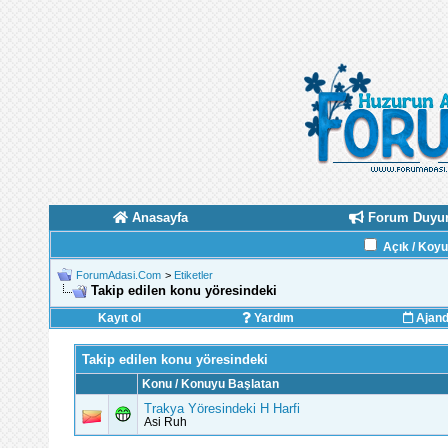
Anasayfa
Forum Duyur
Açık / Koy
ForumAdasi.Com
>
Etiketler
Takip edilen konu yöresindeki
Kayıt ol
Yardım
Ajan
Takip edilen konu yöresindeki
Konu / Konuyu Başlatan
Trakya Yöresindeki H Harfi
Asi Ruh