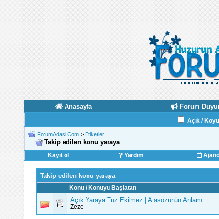
Anasayfa
Forum Duyur
Açık / Koy
ForumAdasi.Com
>
Etiketler
Takip edilen konu yaraya
Kayıt ol
Yardım
Ajan
Takip edilen konu yaraya
Konu / Konuyu Başlatan
Açık Yaraya Tuz Ekilmez | Atasözünün Anlamı
Zeze