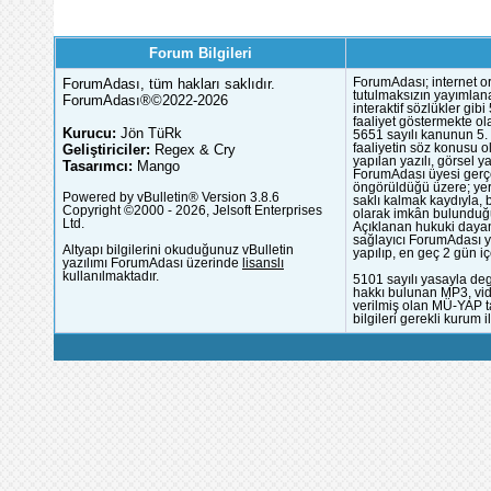
Forum Bilgileri
ForumAdası, tüm hakları saklıdır.
ForumAdası; internet or
tutulmaksızın yayımlana
ForumAdası®©2022-2026
interaktif sözlükler gi
faaliyet göstermekte ola
Kurucu:
Jön TüRk
5651 sayılı kanunun 5. 
Geliştiriciler:
Regex & Cry
faaliyetin söz konusu 
yapılan yazılı, görsel 
Tasarımcı:
Mango
ForumAdası üyesi gerçek
öngörüldüğü üzere; yer 
Powered by vBulletin® Version 3.8.6
saklı kalmak kaydıyla,
Copyright ©2000 - 2026, Jelsoft Enterprises
olarak imkân bulunduğu
Ltd.
Açıklanan hukuki dayan
sağlayıcı ForumAdası y
Altyapı bilgilerini okuduğunuz vBulletin
yapılıp, en geç 2 gün iç
yazılımı ForumAdası üzerinde
lisanslı
kullanılmaktadır.
5101 sayılı yasayla deg
hakkı bulunan MP3, vide
verilmiş olan MÜ-YAP ta
bilgileri gerekli kurum i