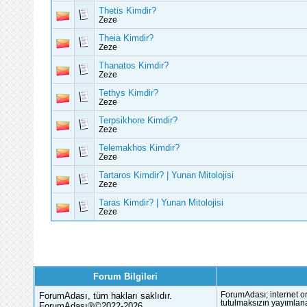
Thetis Kimdir?
Zeze
Theia Kimdir?
Zeze
Thanatos Kimdir?
Zeze
Tethys Kimdir?
Zeze
Terpsikhore Kimdir?
Zeze
Telemakhos Kimdir?
Zeze
Tartaros Kimdir? | Yunan Mitolojisi
Zeze
Taras Kimdir? | Yunan Mitolojisi
Zeze
Forum Bilgileri
ForumAdası, tüm hakları saklıdır.
ForumAdası; internet or
tutulmaksızın yayımlana
ForumAdası®©2022-2026