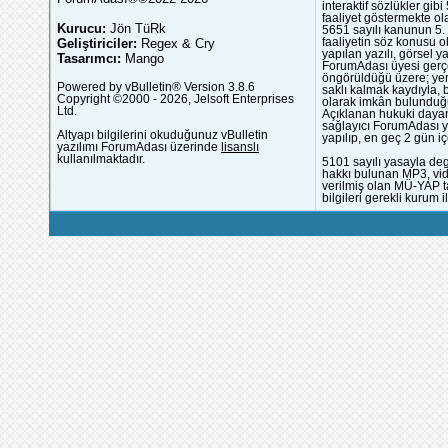
interaktif sözlükler gi
faaliyet göstermekte ola
Kurucu:
Jön TüRk
5651 sayılı kanunun 5. 
Geliştiriciler:
Regex & Cry
faaliyetin söz konusu 
yapılan yazılı, görsel 
Tasarımcı:
Mango
ForumAdası üyesi gerçek
öngörüldüğü üzere; yer 
Powered by vBulletin® Version 3.8.6
saklı kalmak kaydıyla,
Copyright ©2000 - 2026, Jelsoft Enterprises
olarak imkân bulunduğu
Ltd.
Açıklanan hukuki dayan
sağlayıcı ForumAdası y
Altyapı bilgilerini okuduğunuz vBulletin
yapılıp, en geç 2 gün iç
yazılımı ForumAdası üzerinde
lisanslı
kullanılmaktadır.
5101 sayılı yasayla deg
hakkı bulunan MP3, vide
verilmiş olan MÜ-YAP ta
bilgileri gerekli kurum i