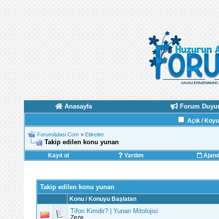
Anasayfa
Forum Duyur
Açık / Koy
ForumAdasi.Com
>
Etiketler
Takip edilen konu yunan
Kayıt ol
Yardım
Ajan
Takip edilen konu yunan
Konu / Konuyu Başlatan
Tifon Kimdir? | Yunan Mitolojisi
Zeze