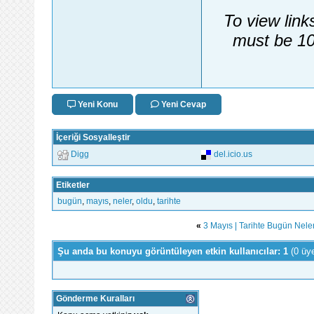
To view link
must be 10
Yeni Konu
Yeni Cevap
İçeriği Sosyalleştir
Digg
del.icio.us
Etiketler
bugün
,
mayıs
,
neler
,
oldu
,
tarihte
«
3 Mayıs | Tarihte Bugün Nele
Şu anda bu konuyu görüntüleyen etkin kullanıcılar: 1
(0 üy
Gönderme Kuralları