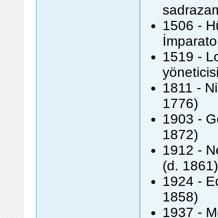
sadrazam
1506 - H
İmparato
1519 - Lo
yöneticis
1811 - N
1776)
1903 - G
1872)
1912 - Ne
(d. 1861)
1924 - Ed
1858)
1937 - M