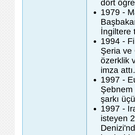
dört öğre
1979 - Ma
Başbakan
İngiltere
1994 - Fil
Şeria ve 
özerklik
imza attı
1997 - E
Şebnem Pa
şarkı üç
1997 - Ir
isteyen 2
Denizi'nd