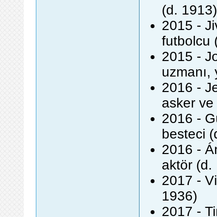
(d. 1913)
2015 - Ji
futbolcu 
2015 - J
uzmanı, 
2016 - J
asker ve 
2016 - Gü
besteci (
2016 - Á
aktör (d.
2017 - V
1936)
2017 - T