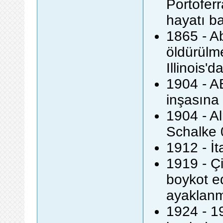
Portofer
hayatı ba
1865 - A
öldürülme
Illinois'd
1904 - A
inşasına
1904 - A
Schalke 
1912 - İt
1919 - Ç
boykot e
ayaklanm
1924 - 19