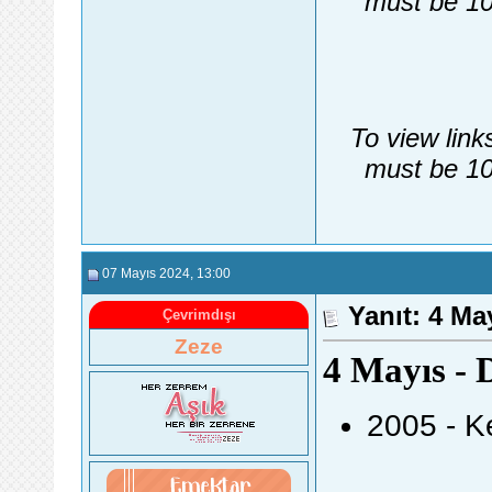
must be 10
To view link
must be 10
07 Mayıs 2024
, 13:00
Yanıt: 4 Ma
Çevrimdışı
Zeze
4 Mayıs - 
2005 - K