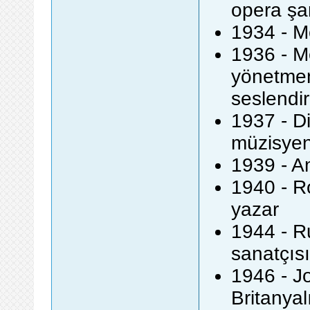
opera şar
1934 - M
1936 - M
yönetmen
seslendi
1937 - Di
müzisyen
1939 - Am
1940 - R
yazar
1944 - Ru
sanatçısı
1946 - J
Britanyal