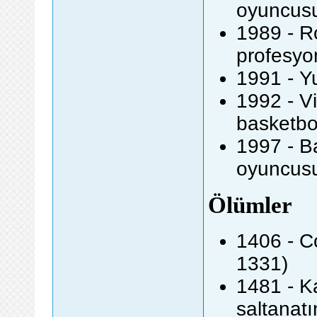
oyuncus
1989 - Ro
profesyo
1991 - Yu
1992 - Vi
basketbo
1997 - B
oyuncus
Ölümler
1406 - Co
1331)
1481 - K
saltanat