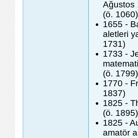
Ağustos 
(ö. 1060)
1655 - Ba
aletleri 
1731)
1733 - J
matematik
(ö. 1799)
1770 - F
1837)
1825 - T
(ö. 1895)
1825 - A
amatör a