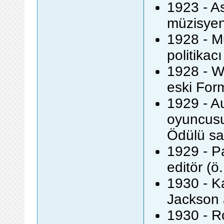
1923 - A
müzisyen
1928 - M
politika
1928 - W
eski Form
1929 - A
oyuncusu
Ödülü sa
1929 - P
editör (ö
1930 - K
Jackson a
1930 - R