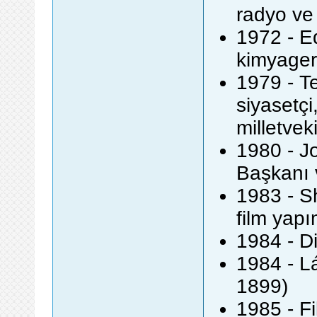
radyo ve
1972 - E
kimyager
1979 - T
siyasetçi
milletvek
1980 - J
Başkanı 
1983 - S
film yapı
1984 - Di
1984 - L
1899)
1985 - Fi