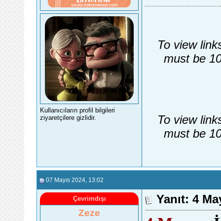
To view link
must be 10
Kullanıcıların profil bilgileri
To view link
ziyaretçilere gizlidir.
must be 10
07 Mayıs 2024
, 13:02
Yanıt: 4 Ma
Çevrimdışı
Zeze