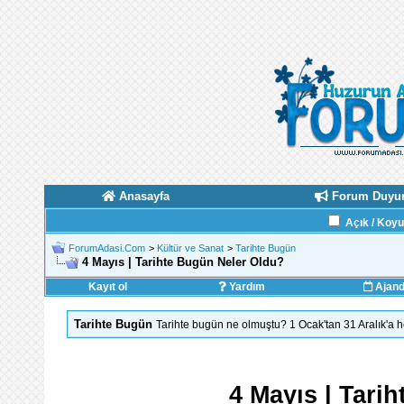
Anasayfa
Forum Duyur
Açık / Koy
ForumAdasi.Com
>
Kültür ve Sanat
>
Tarihte Bugün
4 Mayıs | Tarihte Bugün Neler Oldu?
Kayıt ol
Yardım
Ajan
Tarihte Bugün
Tarihte bugün ne olmuştu? 1 Ocak'tan 31 Aralık'a
4 Mayıs | Tari