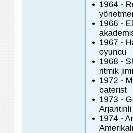
1964 - Ro
yönetmen
1966 - E
akademi
1967 - Ha
oyuncu
1968 - Sh
ritmik ji
1972 - Mi
baterist
1973 - Gu
Arjantinli
1974 - A
Amerikalı