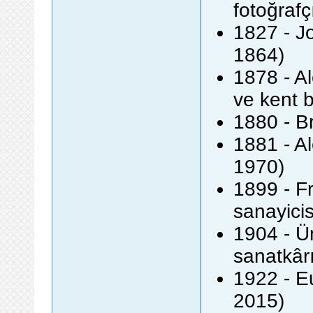
fotoğrafç
1827 - Jo
1864)
1878 - A
ve kent b
1880 - B
1881 - Al
1970)
1899 - F
sanayicis
1904 - Ü
sanatkârı
1922 - Eu
2015)