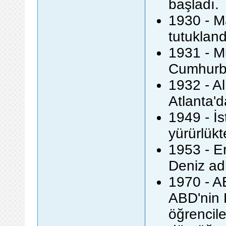
başladı.
1930 - M
tutukland
1931 - M
Cumhurba
1932 - A
Atlanta'd
1949 - İs
yürürlükt
1953 - E
Deniz adl
1970 - A
ABD'nin 
öğrencil