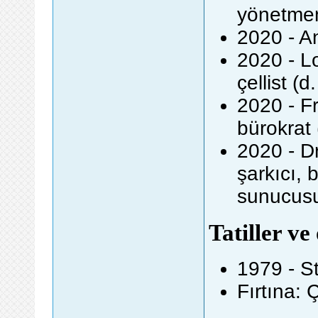
yönetmen
2020 - An
2020 - L
çellist (d
2020 - Fr
bürokrat 
2020 - D
şarkıcı, 
sunucusu
Tatiller ve
1979 - S
Fırtına: 