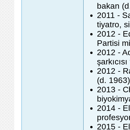
bakan (d
2011 - S
tiyatro, 
2012 - Ed
Partisi m
2012 - A
şarkıcıs
2012 - Ra
(d. 1963)
2013 - Ch
biyokimy
2014 - El
profesyon
2015 - El