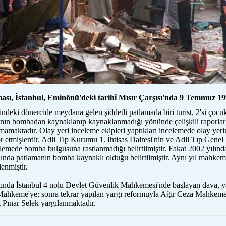
ması, İstanbul, Eminönü'deki tarihî Mısır Çarşısı'nda 9 Temmuz 1
umadasi.com
şindeki dönercide meydana gelen şiddetli patlamada biri turist, 2'si çocu
anın bombadan kaynaklanıp kaynaklanmadığı yönünde çelişkili raporla
nmamaktadır. Olay yeri inceleme ekipleri yaptıkları incelemede olay yer
or etmişlerdir. Adli Tıp Kurumu 1. İhtisas Dairesi'nin ve Adli Tıp Genel 
lemede bomba bulgusuna rastlanmadığı belirtilmiştir. Fakat 2002 yılın
runda patlamanın bomba kaynaklı olduğu belirtilmiştir. Aynı yıl mahke
enmiştir.
ılında İstanbul 4 nolu Devlet Güvenlik Mahkemesi'nde başlayan dava, y
 Mahkeme'ye; sonra tekrar yapılan yargı reformuyla Ağır Ceza Mahkemes
 Pınar Selek yargılanmaktadır.