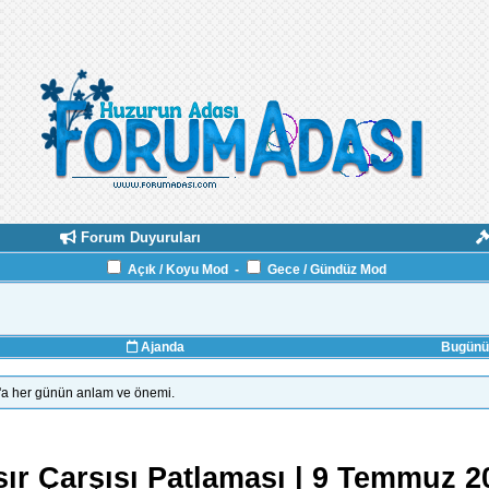
Forum Duyuruları
Açık / Koyu Mod
-
Gece / Gündüz Mod
Ajanda
Bugünün
k'a her günün anlam ve önemi.
sır Çarşısı Patlaması | 9 Temmuz 2