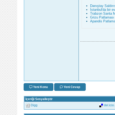
Danıştay Saldırı
İstanbul'da bir 
Trabzon Santa Ma
Grizu Patlaması
Apandis Patlama
Yeni Konu
Yeni Cevap
İçeriği Sosyalleştir
Digg
del.icio