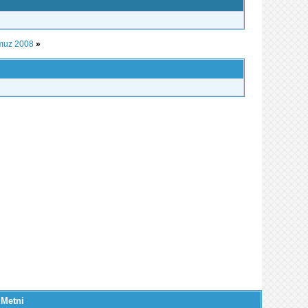
mmuz 2008
»
 Metni