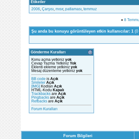
Etiketler
2006
,
Çarşısı
,
mısır
,
patlaması
,
temmuz
«
8 Temmuz
Şu anda bu konuyu görüntüleyen etkin kullanıcılar: 1
(0
Gönderme Kuralları
Konu açma yetkiniz
yok
Cevap Yazma Yetkiniz
Yok
Eklenti ekleme yetkiniz
yok
Mesaj düzenleme yetkiniz
yok
BB code
is
Açık
Smileler
Açık
[IMG]
Kodları
Açık
HTML-Kodu
Kapalı
Trackbacks
are
Açık
Pingbacks
are
Açık
Refbacks
are
Açık
Forum Kuralları
Forum Bilgileri