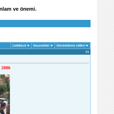
anlam ve önemi.
LinkBack
Seçenekler
Görüntüleme stilleri
#
1
z 2006