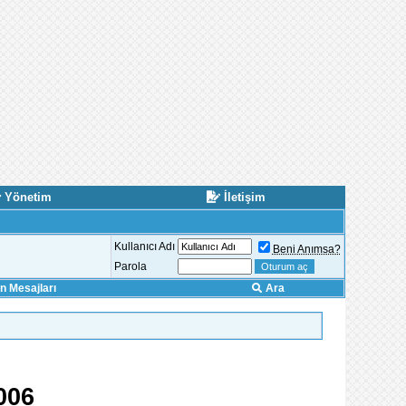
Yönetim
İletişim
Kullanıcı Adı
Beni Anımsa?
Parola
 Mesajları
Ara
006