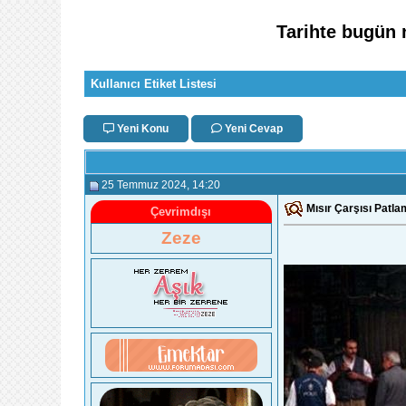
Tarihte bugün 
Kullanıcı Etiket Listesi
Yeni Konu
Yeni Cevap
25 Temmuz 2024
, 14:20
Mısır Çarşısı Patl
Çevrimdışı
Zeze