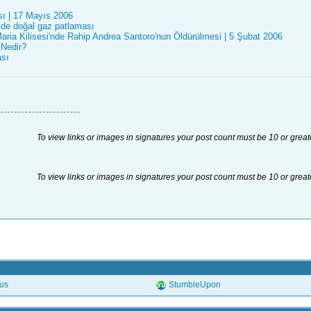
sı | 17 Mayıs 2006
evde doğal gaz patlaması
ria Kilisesi'nde Rahip Andrea Santoro'nun Öldürülmesi | 5 Şubat 2006
 Nedir?
sı
To view links or images in signatures your post count must be 10 or great
To view links or images in signatures your post count must be 10 or great
.us
StumbleUpon