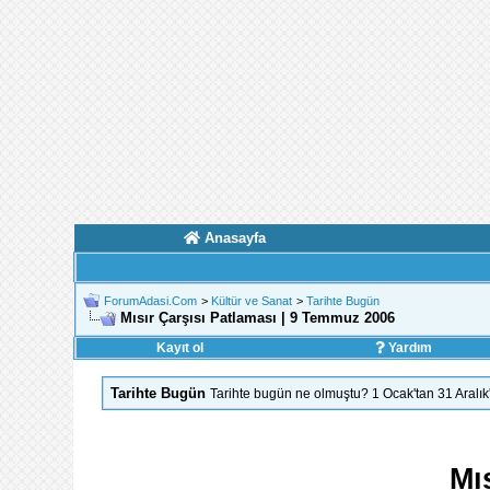
Anasayfa
ForumAdasi.Com
>
Kültür ve Sanat
>
Tarihte Bugün
Mısır Çarşısı Patlaması | 9 Temmuz 2006
Kayıt ol
Yardım
Tarihte Bugün
Tarihte bugün ne olmuştu? 1 Ocak'tan 31 Aralı
Mı