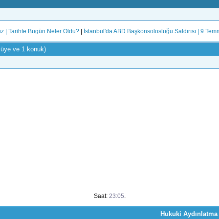
 | Tarihte Bugün Neler Oldu?
|
İstanbul'da ABD Başkonsolosluğu Saldırısı | 9 Te
 üye ve 1 konuk)
Saat:
23:05
.
Hukuki Aydınlatma