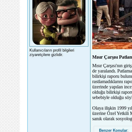
Kullanıcıların profil bilgileri
ziyaretçilere gizlidir.
Mısır Çarşısı Patla
forumlar, genel forum sitesi for
Mısır Çarşısı'nın giri
de yaralandı. Patlam
bilirkişi raporu bulu
rastlamadıklarını rap
üzerinde yapılan ince
olduğu bilirkişi rapo
sebebiyle olduğu söyl
Olaya ilişkin 1999 y
üzerine Özel Yetkili
sanık olarak sosyolog
Benzer Konular
: