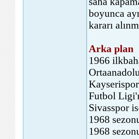
saha kapama 
boyunca ayn
kararı alınmı
Arka plan
1966 ilkbah
Ortaanadolu 
Kayserispor
Futbol Ligi
Sivasspor i
1968 sezonu
1968 sezonu