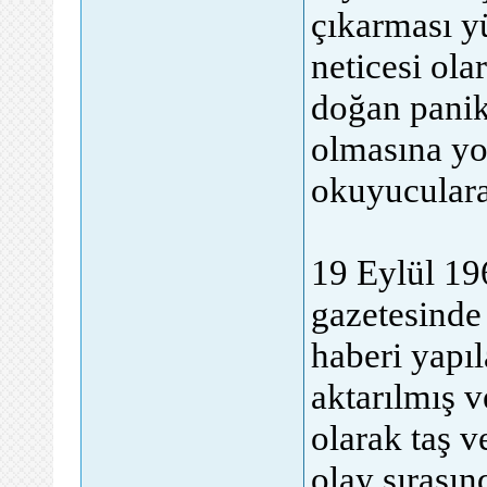
çıkarması 
neticesi ola
doğan panik
olmasına yol
okuyuculara 
19 Eylül 19
gazetesinde 
haberi yapı
aktarılmış 
olarak taş v
olay sırasın