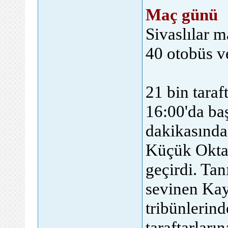
Maç günü
Sivaslılar 
40 otobüs ve
21 bin taraf
16:00'da ba
dakikasında
Küçük Oktay,
geçirdi. Tan
sevinen Kays
tribünlerind
taraftarları