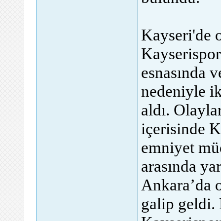
Kayseri'de o
Kayserispor 
esnasında v
nedeniyle i
aldı. Olayla
içerisinde K
emniyet müd
arasında ya
Ankara’da o
galip geldi