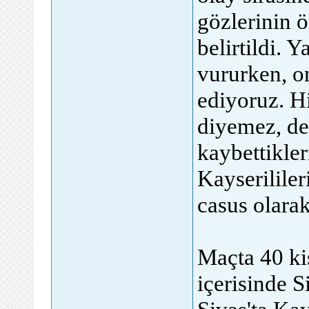
gözlerinin 
belirtildi. 
vururken, o
ediyoruz. H
diyemez, de
kaybettikle
Kayserililer
casus olarak
Maçta 40 kiş
içerisinde S