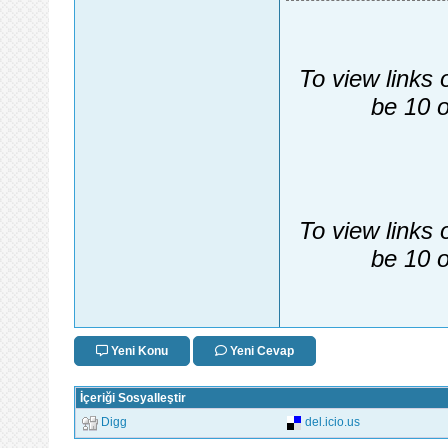
To view links 
be 10 o
To view links 
be 10 o
Yeni Konu
Yeni Cevap
İçeriği Sosyalleştir
Digg
del.icio.us