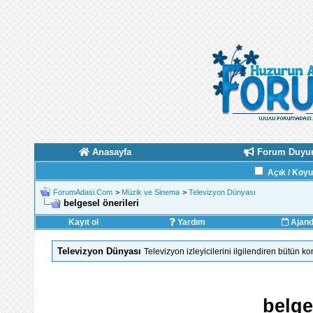
Anasayfa
Forum Duyur
Açık / Koy
ForumAdasi.Com
>
Müzik ve Sinema
>
Televizyon Dünyası
belgesel önerileri
Kayıt ol
Yardım
Ajan
Televizyon Dünyası
Televizyon izleyicilerini ilgilendiren bütün k
belge