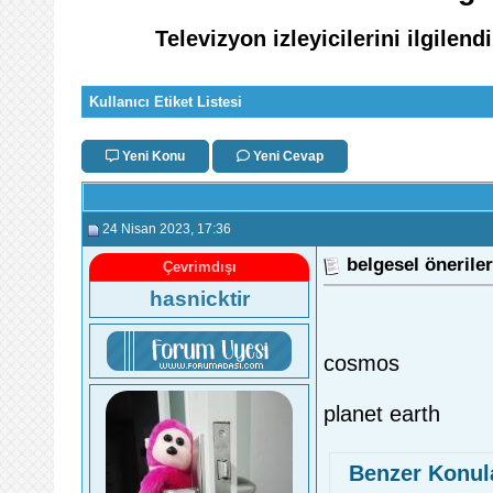
Televizyon izleyicilerini ilgile
Kullanıcı Etiket Listesi
Yeni Konu
Yeni Cevap
24 Nisan 2023
, 17:36
belgesel öneriler
Çevrimdışı
hasnicktir
cosmos
planet earth
Benzer Konul