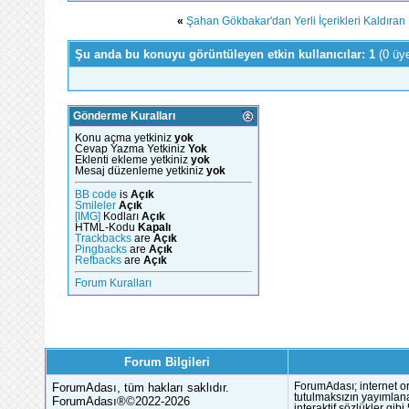
«
Şahan Gökbakar'dan Yerli İçerikleri Kaldıran
Şu anda bu konuyu görüntüleyen etkin kullanıcılar: 1
(0 üy
Gönderme Kuralları
Konu açma yetkiniz
yok
Cevap Yazma Yetkiniz
Yok
Eklenti ekleme yetkiniz
yok
Mesaj düzenleme yetkiniz
yok
BB code
is
Açık
Smileler
Açık
[IMG]
Kodları
Açık
HTML-Kodu
Kapalı
Trackbacks
are
Açık
Pingbacks
are
Açık
Refbacks
are
Açık
Forum Kuralları
Forum Bilgileri
ForumAdası, tüm hakları saklıdır.
ForumAdası; internet or
tutulmaksızın yayımlana
ForumAdası®©2022-2026
interaktif sözlükler gi