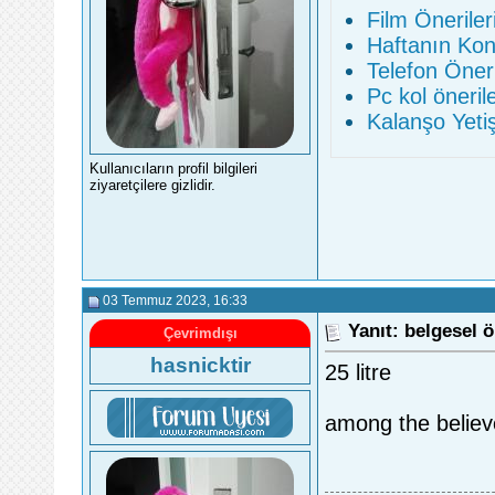
Film Öneriler
Haftanın Kon
Telefon Öneri
Pc kol önerile
Kalanşo Yetiş
Kullanıcıların profil bilgileri
ziyaretçilere gizlidir.
03 Temmuz 2023
, 16:33
Yanıt: belgesel ö
Çevrimdışı
hasnicktir
25 litre
among the believ