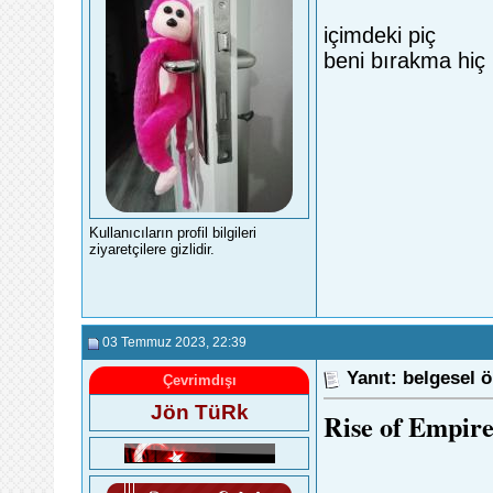
içimdeki piç
beni bırakma hiç
Kullanıcıların profil bilgileri
ziyaretçilere gizlidir.
03 Temmuz 2023
, 22:39
Yanıt: belgesel ö
Çevrimdışı
Jön TüRk
Rise of Empir