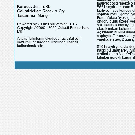
faaliyet göstermekte ola
Kurucu:
Jön TüRk
5651 sayılı kanunun 5. 
Geliştiriciler:
Regex & Cry
faaliyetin söz konusu 
yapılan yazılı, görsel 
Tasarımcı:
Mango
ForumAdası üyesi gerçek
öngörüldüğü üzere; yer 
Powered by vBulletin® Version 3.8.6
saklı kalmak kaydıyla,
Copyright ©2000 - 2026, Jelsoft Enterprises
olarak imkân bulunduğu
Ltd.
Açıklanan hukuki dayan
sağlayıcı ForumAdası y
Altyapı bilgilerini okuduğunuz vBulletin
yapılıp, en geç 2 gün iç
yazılımı ForumAdası üzerinde
lisanslı
kullanılmaktadır.
5101 sayılı yasayla deg
hakkı bulunan MP3, vide
verilmiş olan MÜ-YAP ta
bilgileri gerekli kurum i