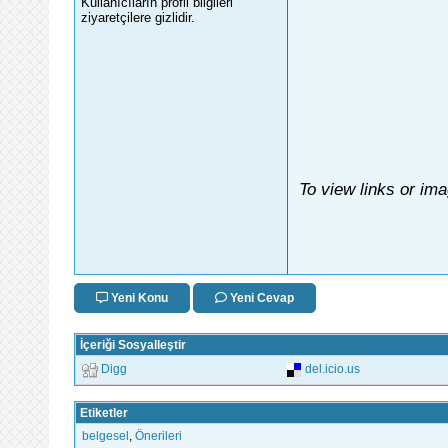
Kullanıcıların profil bilgileri
ziyaretçilere gizlidir.
To view links or im
Yeni Konu
Yeni Cevap
İçeriği Sosyalleştir
Digg
del.icio.us
Etiketler
belgesel
,
Önerileri