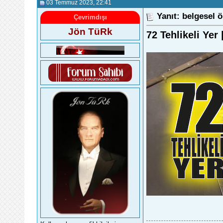
03 Temmuz 2023
, 22:41
Yanıt: belgesel ö
Çevrimdışı
Jön TüRk
72 Tehlikeli Yer 