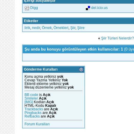
İçeriği Sosyalleştir
Digg
del.icio.us
Etiketler
lirik
,
nedir
,
Örnek
,
Örnekleri
,
Şiir
,
Şiire
«
Şiir Türleri Nelerdir?
Şu anda bu konuyu görüntüleyen etkin kullanıcılar: 1
(0 üy
Gönderme Kuralları
Konu açma yetkiniz
yok
Cevap Yazma Yetkiniz
Yok
Eklenti ekleme yetkiniz
yok
Mesaj düzenleme yetkiniz
yok
BB code
is
Açık
Smileler
Açık
[IMG]
Kodları
Açık
HTML-Kodu
Kapalı
Trackbacks
are
Açık
Pingbacks
are
Açık
Refbacks
are
Açık
Forum Kuralları