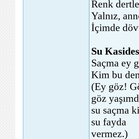
Renk dertl
Yalnız, anne
İçimde döv
Su Kasidesi
Saçma ey g
Kim bu den
(Ey göz! G
göz yaşım
su saçma ki
su fayda
vermez.)