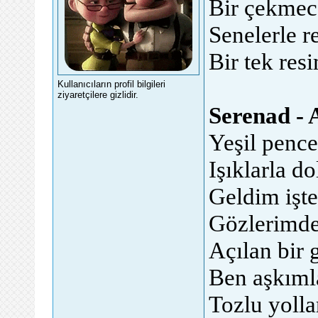
Bir çekmec
Senelerle r
Bir tek re
Kullanıcıların profil bilgileri
ziyaretçilere gizlidir.
Serenad -
Yeşil pence
Işıklarla do
Geldim işt
Gözlerimde 
Açılan bir 
Ben aşkımla
Tozlu yolla