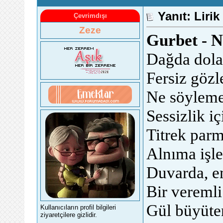
Yanıt: Lirik
Çevrimdışı
Zeze
Gurbet - N
Dağda dola
Fersiz gözl
Ne söylemez
Sessizlik i
Titrek parm
Alnıma işle
Duvarda, e
Bir veremli
Gül büyüte
Kullanıcıların profil bilgileri
ziyaretçilere gizlidir.