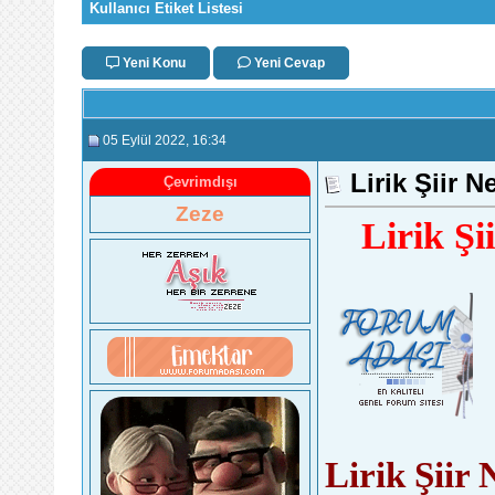
Kullanıcı Etiket Listesi
Yeni Konu
Yeni Cevap
05 Eylül 2022
, 16:34
Lirik Şiir N
Çevrimdışı
Zeze
Lirik Şi
Lirik Şiir 