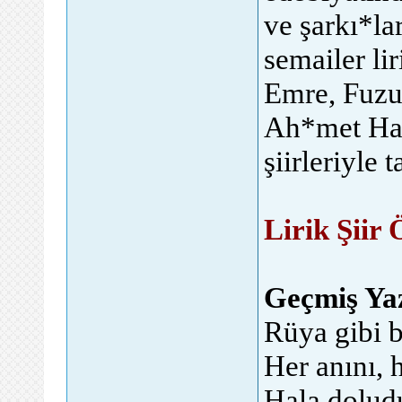
ve şarkı*la
semailer lir
Emre, Fuzu
Ah*met Haş
şiirleriyle t
Lirik Şiir
Geçmiş Ya
Rüya gibi b
Her anını, h
Hala doludu