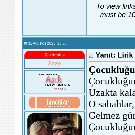
To view link
must be 10
31 Ağustos 2023
, 13:38
Yanıt: Lirik
Çevrimdışı
Zeze
Çocukluğu
Çocukluğu
Uzakta kala
O sabahlar,
Gelmez gü
Çocukluğu