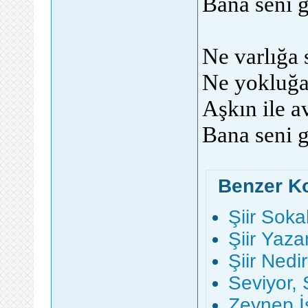
Bana seni g
Ne varlığa 
Ne yokluğa
Aşkın ile 
Bana seni g
Benzer K
Şiir Soka
Şiir Yaz
Şiir Nedir
Seviyor, 
Zeynep İs