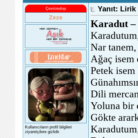
Yanıt: Lirik
Çevrimdışı
Zeze
Karadut –
Karadutum,
Nar tanem, 
Ağaç isem 
Petek isem
Günahımsın
Dili mercan
Yoluna bir
Gökte arar
Karadutum,
Kullanıcıların profil bilgileri
ziyaretçilere gizlidir.