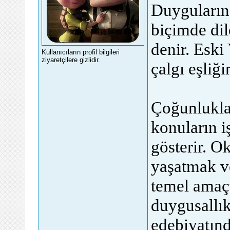
Duyguların 
biçimde dile
denir. Eski
Kullanıcıların profil bilgileri
ziyaretçilere gizlidir.
çalgı eşliğ
Çoğunlukla 
konuların iş
gösterir. 
yaşatmak ve
temel amaçt
duygusallık
edebiyatınd