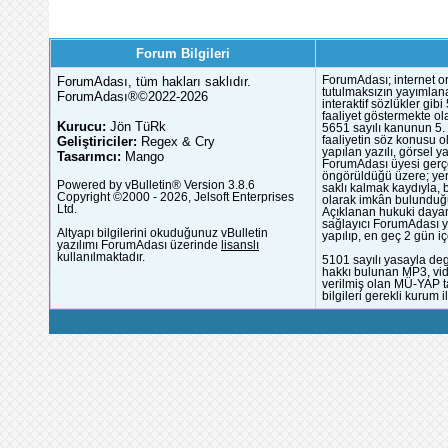
Forum Bilgileri
ForumAdası, tüm hakları saklıdır.
ForumAdası; internet or
tutulmaksızın yayımlana
ForumAdası®©2022-2026
interaktif sözlükler gi
faaliyet göstermekte ola
Kurucu:
Jön TüRk
5651 sayılı kanunun 5. 
Geliştiriciler:
Regex & Cry
faaliyetin söz konusu 
yapılan yazılı, görsel 
Tasarımcı:
Mango
ForumAdası üyesi gerçek
öngörüldüğü üzere; yer 
Powered by vBulletin® Version 3.8.6
saklı kalmak kaydıyla,
Copyright ©2000 - 2026, Jelsoft Enterprises
olarak imkân bulunduğu
Ltd.
Açıklanan hukuki dayan
sağlayıcı ForumAdası y
Altyapı bilgilerini okuduğunuz vBulletin
yapılıp, en geç 2 gün iç
yazılımı ForumAdası üzerinde
lisanslı
kullanılmaktadır.
5101 sayılı yasayla deg
hakkı bulunan MP3, vide
verilmiş olan MÜ-YAP ta
bilgileri gerekli kurum i