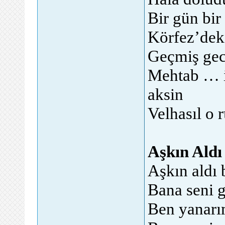
Bir gün bir
Körfez’deki
Geçmiş gec
Mehtab … i
aksin
Velhasıl o 
Aşkın Aldı
Aşkın aldı
Bana seni g
Ben yanarı