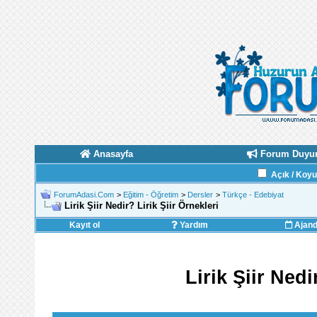
Anasayfa
Forum Duyur
Açık / Koy
ForumAdasi.Com
>
Eğitim - Öğretim
>
Dersler
>
Türkçe - Edebiyat
Lirik Şiir Nedir? Lirik Şiir Örnekleri
Kayıt ol
Yardım
Ajan
Lirik Şiir Nedi