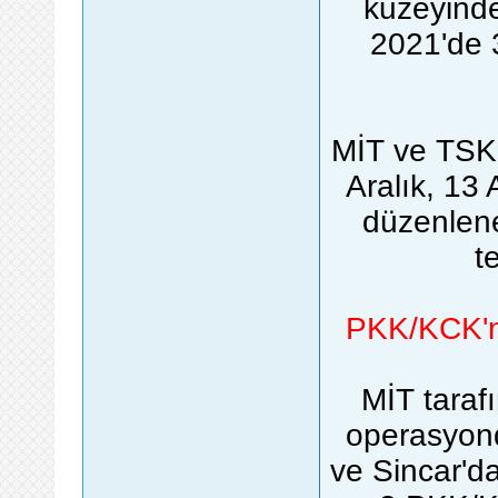
kuzeyind
2021'de 
MİT ve TSK 
Aralık, 13 
düzenlen
t
PKK/KCK'n
MİT taraf
operasyond
ve Sincar'd