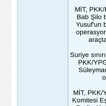
MİT, PKK/K
Bab Şilo 
Yusuf'un 
operasyon
araçta
Suriye sını
PKK/YPG'l
Süleyman
o
MİT, PKK/
Komitesi E