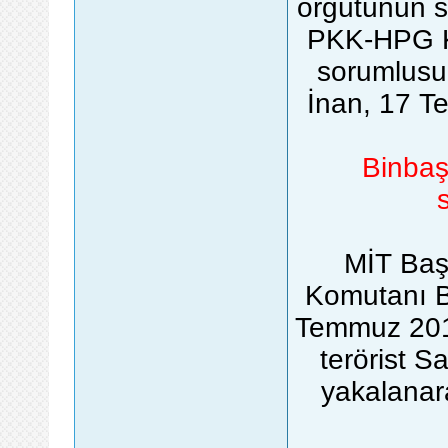
örgütünün si
PKK-HPG Ko
sorumlusu 
İnan, 17 Te
Binbaşı
MİT Başk
Komutanı Bi
Temmuz 2015'
terörist S
yakalanar