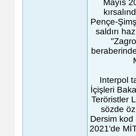
Mayıs 20
kırsalınd
Pençe-Şimş
saldırı haz
"Zagro
beraberinde
Interpol 
İçişleri Bak
Teröristler 
sözde öz
Dersim kod 
2021'de MİT