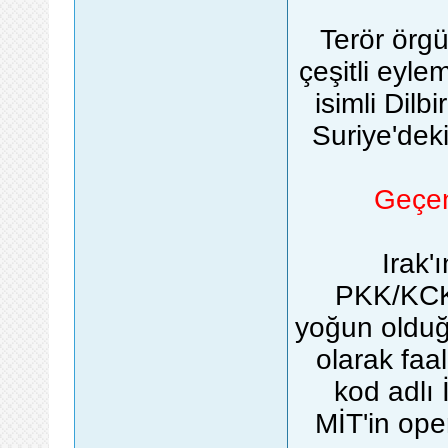
Terör örg
çeşitli eyle
isimli Dilb
Suriye'deki
Geçen
Irak'
PKK/KCK'
yoğun olduğ
olarak faal
kod adlı
MİT'in ope