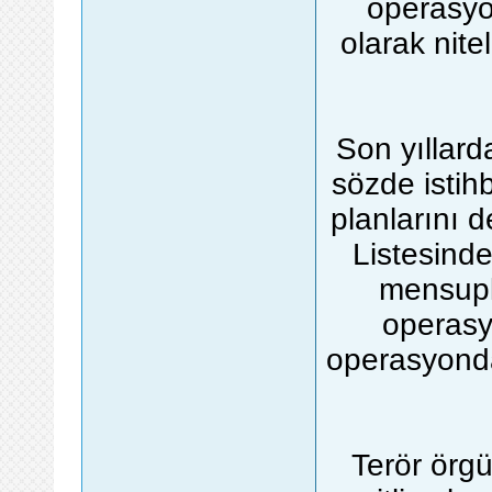
operasyon
olarak nite
Son yıllard
sözde istih
planlarını 
Listesinde
mensupl
operasy
operasyonda
Terör örg