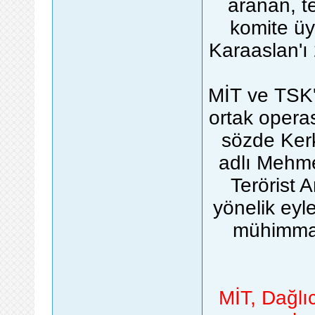
aranan, t
komite üy
Karaaslan'ı 
MİT ve TSK'
ortak opera
sözde Kerk
adlı Mehmet
Terörist 
yönelik eyl
mühimmat
MİT, Dağlıca