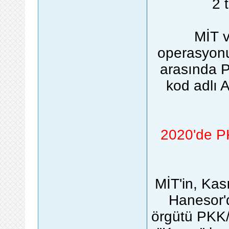
2 t
MİT v
operasyonun
arasında P
kod adlı 
2020'de P
MİT'in, Kas
Hanesor'd
örgütü PKK/