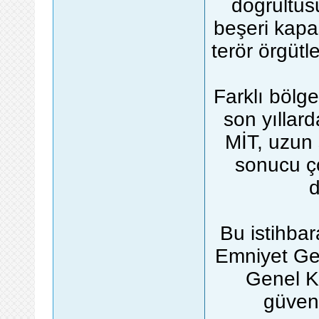
doğrultus
beşeri kapa
terör örgütl
Farklı bölgel
son yıllar
MİT, uzun s
sonucu ço
d
Bu istihbar
Emniyet Ge
Genel Ko
güvenl