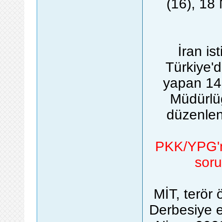
(16), 18 
İran is
Türkiye'
yapan 14 
Müdürlü
düzenlen
PKK/YPG'n
soru
MİT, terör
Derbesiye 