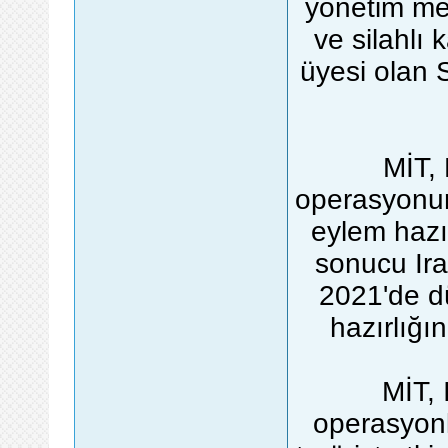
yönetim me
ve silahlı
üyesi olan 
MİT,
operasyonun
eylem hazır
sonucu Ira
2021'de d
hazırlığın
MİT, 
operasyonl