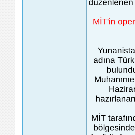
düzenlenen o
MİT'in ope
Yunanistan
adına Türki
bulundu
Muhammed 
Hazira
hazırlana
MİT tarafın
bölgesinde