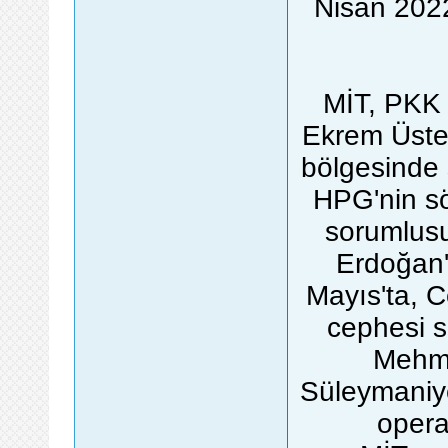
Nisan 2022
MİT, PKK t
Ekrem Üstek
bölgesinde 
HPG'nin s
sorumlus
Erdoğan'
Mayıs'ta, 
cephesi s
Mehme
Süleymaniy
operas