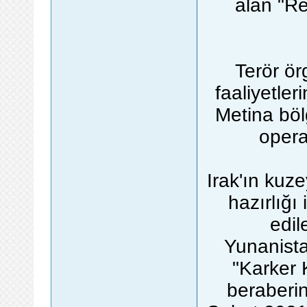
alan "R
Terör ör
faaliyetler
Metina böl
opera
Irak'ın kuz
hazırlığı 
edil
Yunanista
"Karker 
beraberin