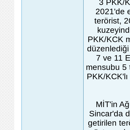
3 PKK/K
2021'de e
terörist, 
kuzeyind
PKK/KCK me
düzenlediği
7 ve 11 
mensubu 5 te
PKK/KCK'lı 
MİT'in Ağ
Sincar'da d
getirilen te