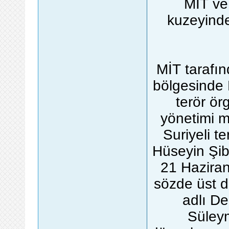
MİT ve
kuzeyind
MİT tarafın
bölgesinde 
terör ör
yönetimi 
Suriyeli t
Hüseyin Şibl
21 Haziran
sözde üst d
adlı De
Süleym