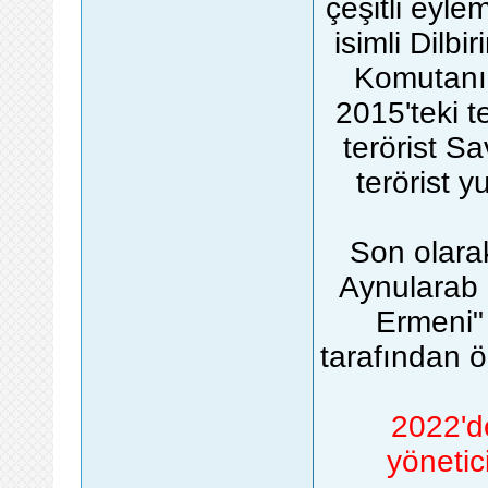
çeşitli eyle
isimli Dilb
Komutanı 
2015'teki te
terörist S
terörist 
Son olara
Aynularab 
Ermeni"
tarafından ö
2022'd
yönetic