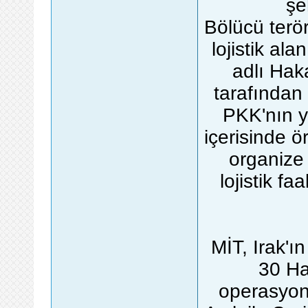
şe
Bölücü terö
lojistik al
adlı Hak
tarafından e
PKK'nın y
içerisinde ö
organize 
lojistik f
MİT, Irak'
30 Ha
operasyon