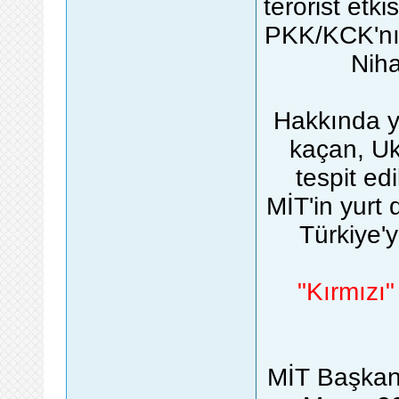
terörist etki
PKK/KCK'nın
Niha
Hakkında y
kaçan, Uk
tespit e
MİT'in yurt
Türkiye'y
"Kırmızı"
MİT Başkanl