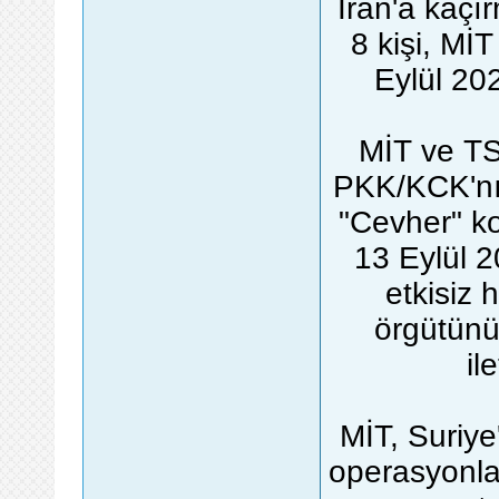
İran'a kaçı
8 kişi, M
Eylül 20
MİT ve TS
PKK/KCK'nın
"Cevher" ko
13 Eylül 2
etkisiz h
örgütünü
il
MİT, Suriye
operasyonla,