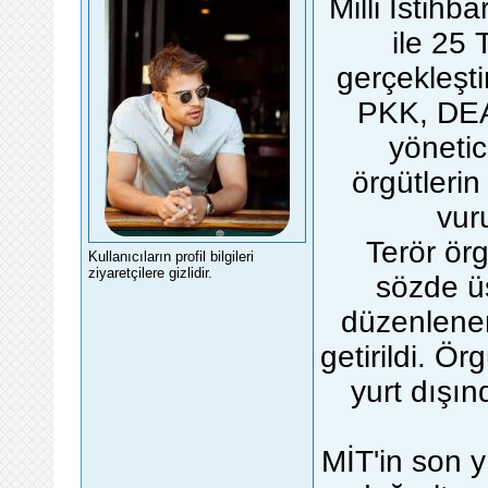
Milli İstihb
ile 25
gerçekleşti
PKK, DEA
yönetici
örgütleri
vuru
Terör ör
Kullanıcıların profil bilgileri
ziyaretçilere gizlidir.
sözde üs
düzenlenen
getirildi. Ö
yurt dışın
MİT'in son 