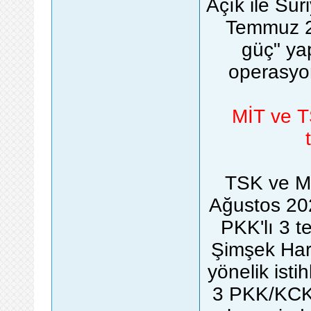
Açık ile Sur
Temmuz 2
güç" ya
operasyond
MİT ve T
TSK ve Mİ
Ağustos 202
PKK'lı 3 t
Şimşek Hare
yönelik isti
3 PKK/KCK 