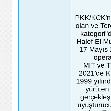
PKK/KCK'nı
olan ve Ter
kategori"d
Halef El M
17 Mayıs 
opera
MİT ve T
2021'de K
1999 yılınd
yürüten
gerçekleşt
uyuşturucu