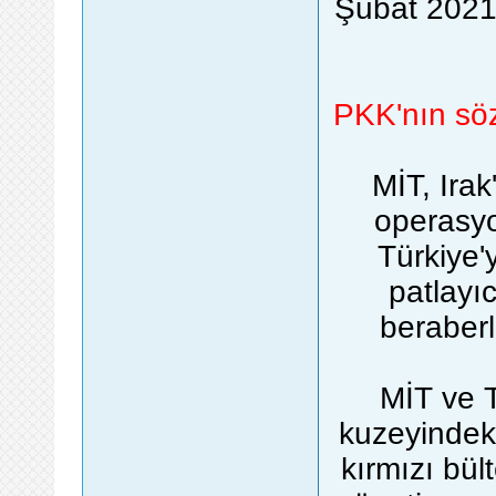
Şubat 2021
PKK'nın sö
MİT, Ira
operasyo
Türkiye'
patlayıc
beraberl
MİT ve T
kuzeyindek
kırmızı bü