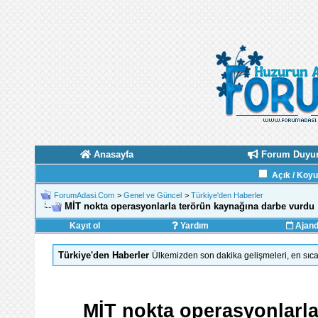
Anasayfa
Forum Duyur
Açık / Koy
ForumAdasi.Com
>
Genel ve Güncel
>
Türkiye'den Haberler
MİT nokta operasyonlarla terörün kaynağına darbe vurdu
Kayıt ol
Yardım
Ajan
Türkiye'den Haberler
Ülkemizden son dakika gelişmeleri, en sıca
MİT nokta operasyonlarl