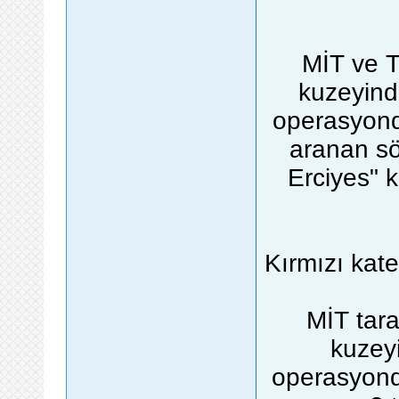
MİT ve T
kuzeyinde
operasyond
aranan sö
Erciyes" k
Kırmızı kate
MİT tara
kuzeyi
operasyond