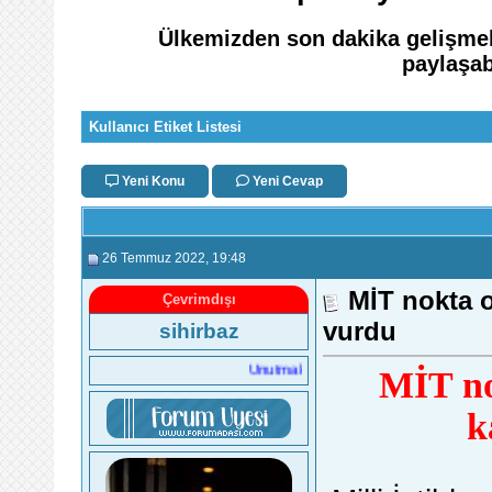
Ülkemizden son dakika gelişmele
paylaşab
Kullanıcı Etiket Listesi
Yeni Konu
Yeni Cevap
26 Temmuz 2022
, 19:48
MİT nokta 
Çevrimdışı
vurdu
sihirbaz
Unutmak mı kolay, affetmek mi kolay?
MİT no
k