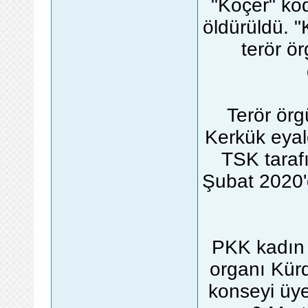
"Koçer" ko
öldürüldü. "
terör ö
Terör ör
Kerkük eya
TSK taraf
Şubat 2020'
PKK kadın 
organı Kürd
konseyi üye