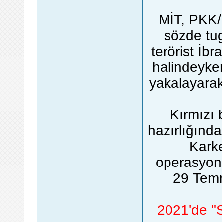
MİT, PKK/
sözde tu
terörist İbr
halindeyke
yakalayarak
Kırmızı 
hazırlığınd
Karke
operasyonu
29 Temm
2021'de "S