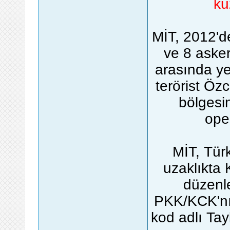
ku
MİT, 2012'de
ve 8 askeri
arasında ye
terörist Özc
bölgesi
oper
MİT, Türk
uzaklıkta 
düzenle
PKK/KCK'nın
kod adlı Tay