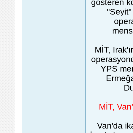
gösteren k
"Seyit
oper
mensu
MİT, Irak'
operasyond
YPS mens
Ermeğa
Du
MİT, Van'
Van'da ik