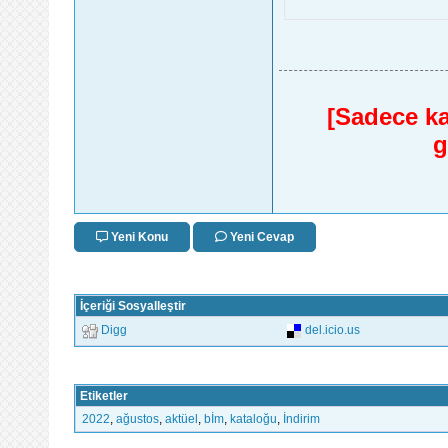
[Sadece kay
g
Yeni Konu
Yeni Cevap
İçeriği Sosyalleştir
Digg
del.icio.us
Etiketler
2022
,
ağustos
,
aktüel
,
bİm
,
kataloğu
,
İndirim