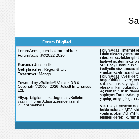
Sa
Forum Bilgileri
ForumAdası, tüm hakları saklıdır.
ForumAdası; internet or
tutulmaksızın yayımlana
ForumAdası®©2022-2026
interaktif sözlükler gi
faaliyet göstermekte ola
Kurucu:
Jön TüRk
5651 sayılı kanunun 5. 
Geliştiriciler:
Regex & Cry
faaliyetin söz konusu 
yapılan yazılı, görsel 
Tasarımcı:
Mango
ForumAdası üyesi gerçek
öngörüldüğü üzere; yer 
Powered by vBulletin® Version 3.8.6
saklı kalmak kaydıyla,
Copyright ©2000 - 2026, Jelsoft Enterprises
olarak imkân bulunduğu
Ltd.
Açıklanan hukuki dayan
sağlayıcı ForumAdası y
Altyapı bilgilerini okuduğunuz vBulletin
yapılıp, en geç 2 gün iç
yazılımı ForumAdası üzerinde
lisanslı
kullanılmaktadır.
5101 sayılı yasayla deg
hakkı bulunan MP3, vide
verilmiş olan MÜ-YAP ta
bilgileri gerekli kurum i