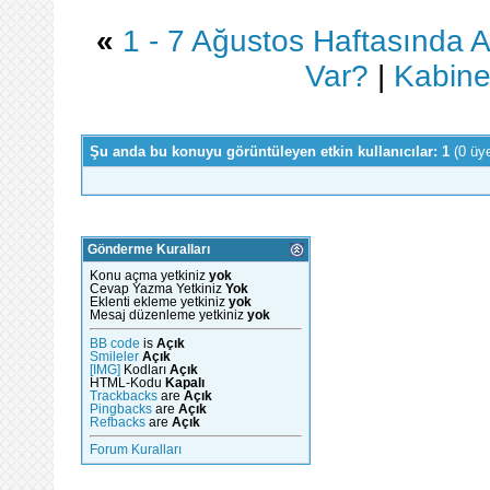
«
1 - 7 Ağustos Haftasında A
Var?
|
Kabine
Şu anda bu konuyu görüntüleyen etkin kullanıcılar: 1
(0 üy
Gönderme Kuralları
Konu açma yetkiniz
yok
Cevap Yazma Yetkiniz
Yok
Eklenti ekleme yetkiniz
yok
Mesaj düzenleme yetkiniz
yok
BB code
is
Açık
Smileler
Açık
[IMG]
Kodları
Açık
HTML-Kodu
Kapalı
Trackbacks
are
Açık
Pingbacks
are
Açık
Refbacks
are
Açık
Forum Kuralları