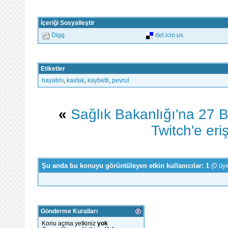
İçeriği Sosyalleştir
Digg
del.icio.us
Etiketler
hayatını
,
kavlak
,
kaybetti
,
pevrul
«
Sağlık Bakanlığı'na 27 
Twitch'e eriş
Şu anda bu konuyu görüntüleyen etkin kullanıcılar: 1
(0 üy
Gönderme Kuralları
Konu açma yetkiniz
yok