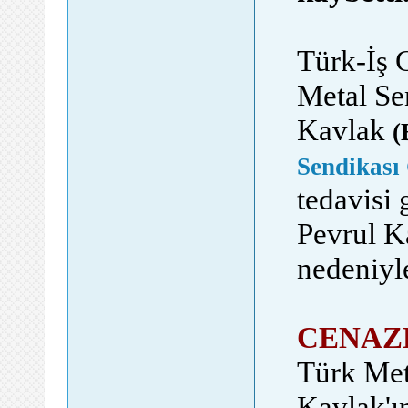
Türk-İş 
Metal Se
Kavlak
(
Sendikası
tedavisi 
Pevrul K
nedeniyle
CENAZE
Türk Met
Kavlak'ın