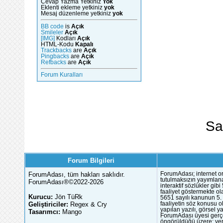
Cevap Yazma Yetkiniz
Yok
Eklenti ekleme yetkiniz
yok
Mesaj düzenleme yetkiniz
yok
BB code
is
Açık
Smileler
Açık
[IMG]
Kodları
Açık
HTML-Kodu
Kapalı
Trackbacks
are
Açık
Pingbacks
are
Açık
Refbacks
are
Açık
Forum Kuralları
Sa
Forum Bilgileri
ForumAdası, tüm hakları saklıdır.
ForumAdası; internet or
tutulmaksızın yayımlana
ForumAdası®©2022-2026
interaktif sözlükler gi
faaliyet göstermekte ola
Kurucu:
Jön TüRk
5651 sayılı kanunun 5. 
Geliştiriciler:
Regex & Cry
faaliyetin söz konusu 
yapılan yazılı, görsel 
Tasarımcı:
Mango
ForumAdası üyesi gerçek
öngörüldüğü üzere; yer 