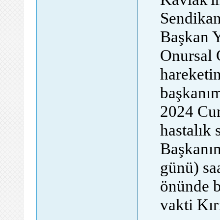
Sendikan
Başkan Y
Onursal 
hareketin
başkanım
2024 Cum
hastalık
Başkanım
günü) sa
önünde bi
vakti Kı