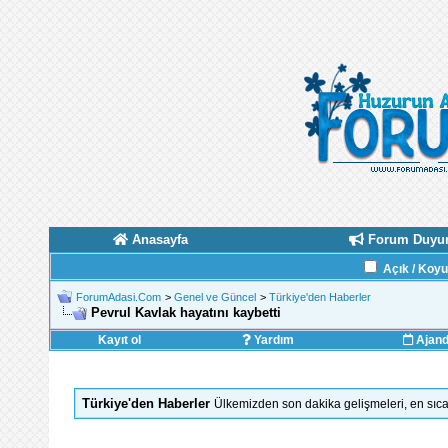
Anasayfa
Forum Duyur
Açık / Koy
ForumAdasi.Com
>
Genel ve Güncel
>
Türkiye'den Haberler
Pevrul Kavlak hayatını kaybetti
Kayıt ol
Yardım
Ajan
Türkiye'den Haberler
Ülkemizden son dakika gelişmeleri, en sıca