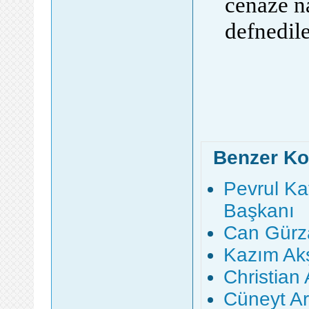
cenaze n
defnedile
Benzer Ko
Pevrul Ka
Başkanı
Can Gürza
Kazım Akş
Christian
Cüneyt Ar