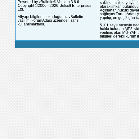
Powered by vBulletin® Version 3.8.6
saklı kalmak kaydıyla,
Copyright ©2000 - 2026, Jelsoft Enterprises
olarak imkân bulunduğu
Ltd.
Açıklanan hukuki dayan
sağlayıcı ForumAdası y
Altyapı bilgilerini okuduğunuz vBulletin
yapılıp, en geç 2 gün iç
yazılımı ForumAdası üzerinde
lisanslı
kullanılmaktadır.
5101 sayılı yasayla deg
hakkı bulunan MP3, vide
verilmiş olan MÜ-YAP ta
bilgileri gerekli kurum i