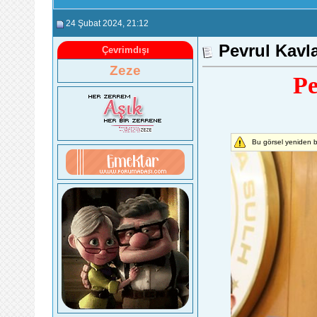
24 Şubat 2024
, 21:12
Pevrul Kavla
Çevrimdışı
Zeze
Pe
Bu görsel yeniden b