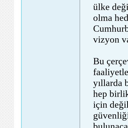
ülke deği
olma hed
Cumhurba
vizyon va
Bu çerçev
faaliyet
yıllarda
hep birl
için deği
güvenliği
bulunacak