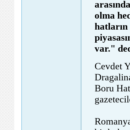
arasında
olma hed
hatların 
piyasası
var." ded
forumlar, gen
Cevdet Y
Dragalin
Boru Hatt
gazeteci
Romanya'