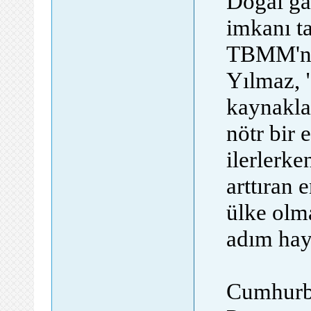
Doğal gaz
imkanı t
TBMM'ni
Yılmaz, "
kaynaklar
nötr bir
ilerlerke
arttıran 
ülke olm
adım hay
Cumhurba