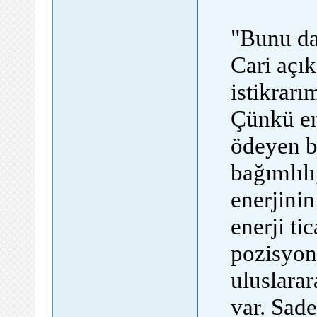
"Bunu da 
Cari açı
istikrarı
Çünkü en
ödeyen bi
bağımlılı
enerjinin
enerji ti
pozisyond
uluslarar
var. Sade