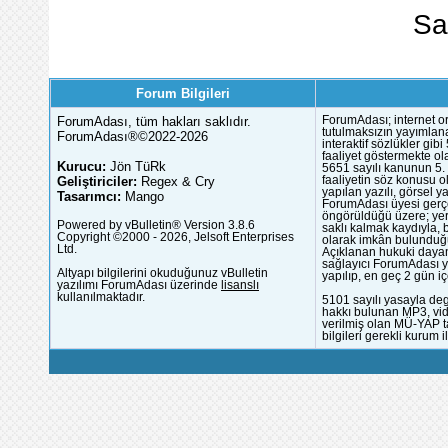
Sa
Forum Bilgileri
ForumAdası, tüm hakları saklıdır.
ForumAdası; internet or
tutulmaksızın yayımlana
ForumAdası®©2022-2026
interaktif sözlükler gi
faaliyet göstermekte ola
Kurucu:
Jön TüRk
5651 sayılı kanunun 5. 
Geliştiriciler:
Regex & Cry
faaliyetin söz konusu 
yapılan yazılı, görsel 
Tasarımcı:
Mango
ForumAdası üyesi gerçek
öngörüldüğü üzere; yer 
Powered by vBulletin® Version 3.8.6
saklı kalmak kaydıyla,
Copyright ©2000 - 2026, Jelsoft Enterprises
olarak imkân bulunduğu
Ltd.
Açıklanan hukuki dayan
sağlayıcı ForumAdası y
Altyapı bilgilerini okuduğunuz vBulletin
yapılıp, en geç 2 gün iç
yazılımı ForumAdası üzerinde
lisanslı
kullanılmaktadır.
5101 sayılı yasayla deg
hakkı bulunan MP3, vide
verilmiş olan MÜ-YAP ta
bilgileri gerekli kurum i