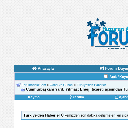
Anasayfa
Forum Duyur
Açık / Koy
ForumAdasi.Com
>
Genel ve Güncel
>
Türkiye'den Haberler
Cumhurbaşkanı Yard. Yılmaz: Enerji ticareti açısından T
Kayıt ol
Yardım
Ajan
Türkiye'den Haberler
Ülkemizden son dakika gelişmeleri, en sıca