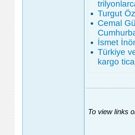
trilyonlar
Turgut Öz
Cemal Gür
Cumhurba
İsmet İnö
Türkiye v
kargo tica
To view links 