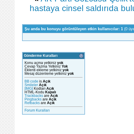
hastaya cinsel saldırıda bu
Şu anda bu konuyu görüntüleyen etkin kullanıcılar: 1
(0 üy
Gönderme Kuralları
Konu açma yetkiniz
yok
Cevap Yazma Yetkiniz
Yok
Eklenti ekleme yetkiniz
yok
Mesaj düzenleme yetkiniz
yok
BB code
is
Açık
Smileler
Açık
[IMG]
Kodları
Açık
HTML-Kodu
Kapalı
Trackbacks
are
Açık
Pingbacks
are
Açık
Refbacks
are
Açık
Forum Kuralları