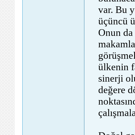
var. Bu y
üçüncü ü
Onun da 
makamlar
görüşmel
ülkenin f
sinerji 
değere d
noktasın
çalışmal