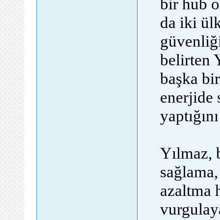
bir hub 
da iki ül
güvenliğ
belirten 
başka bir
enerjide
yaptığını
Yılmaz, b
sağlama, 
azaltma 
vurgulay