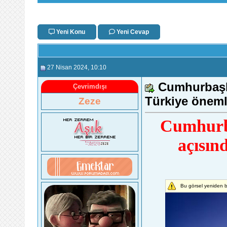
Yeni Konu
Yeni Cevap
27 Nisan 2024
, 10:10
Cumhurbaşka
Çevrimdışı
Türkiye öneml
Zeze
Cumhurba
açısın
Bu görsel yeniden b