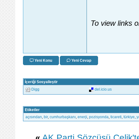
To view links 
Yeni Konu
Yeni Cevap
İçeriği Sosyalleştir
Digg
del.icio.us
Etiketler
açısından
,
bir
,
cumhurbaşkanı
,
enerji
,
pozisyonda
,
ticareti
,
türkiye
,
y
«
AK Parti Sözcüsü Çelik'ten