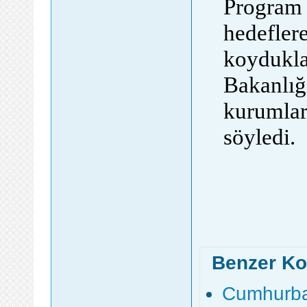
Program 
hedeflere
koydukla
Bakanlığı
kurumları
söyledi.
Benzer Ko
Cumhurbaş