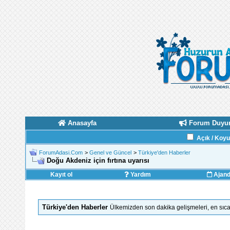
Anasayfa
Forum Duyur
Açık / Koy
ForumAdasi.Com
>
Genel ve Güncel
>
Türkiye'den Haberler
Doğu Akdeniz için fırtına uyarısı
Kayıt ol
Yardım
Ajan
Türkiye'den Haberler
Ülkemizden son dakika gelişmeleri, en sıca