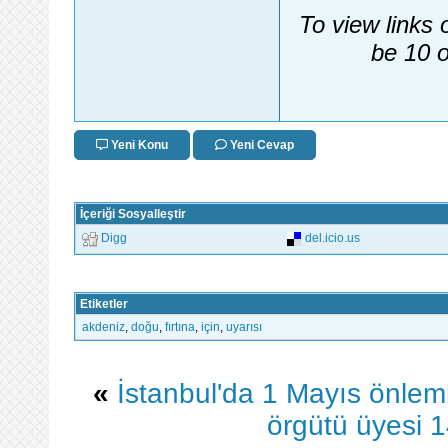
To view links 
be 10 o
Yeni Konu
Yeni Cevap
İçeriği Sosyalleştir
Digg
del.icio.us
Etiketler
akdeniz
,
doğu
,
fırtına
,
için
,
uyarısı
«
İstanbul'da 1 Mayıs önleml
örgütü üyesi 1