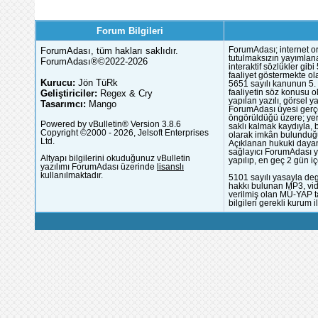
Forum Bilgileri
ForumAdası, tüm hakları saklıdır.
ForumAdası; internet or
tutulmaksızın yayımlana
ForumAdası®©2022-2026
interaktif sözlükler gi
faaliyet göstermekte ola
Kurucu:
Jön TüRk
5651 sayılı kanunun 5. 
Geliştiriciler:
Regex & Cry
faaliyetin söz konusu 
yapılan yazılı, görsel 
Tasarımcı:
Mango
ForumAdası üyesi gerçek
öngörüldüğü üzere; yer 
Powered by vBulletin® Version 3.8.6
saklı kalmak kaydıyla,
Copyright ©2000 - 2026, Jelsoft Enterprises
olarak imkân bulunduğu
Ltd.
Açıklanan hukuki dayan
sağlayıcı ForumAdası y
Altyapı bilgilerini okuduğunuz vBulletin
yapılıp, en geç 2 gün iç
yazılımı ForumAdası üzerinde
lisanslı
kullanılmaktadır.
5101 sayılı yasayla deg
hakkı bulunan MP3, vide
verilmiş olan MÜ-YAP ta
bilgileri gerekli kurum i