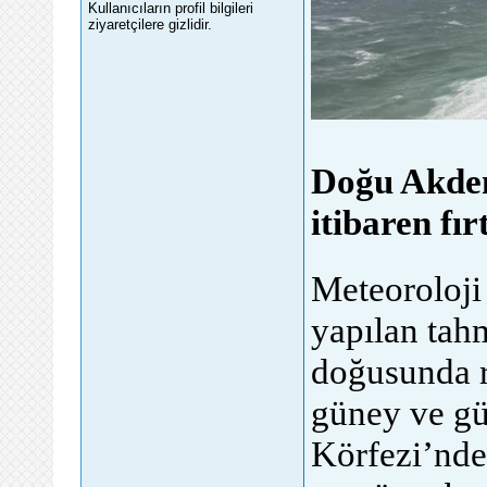
Kullanıcıların profil bilgileri
ziyaretçilere gizlidir.
Doğu Akden
itibaren fı
forumlar, genel fo
Meteoroloji
yapılan tah
doğusunda r
güney ve gü
Körfezi’nde 