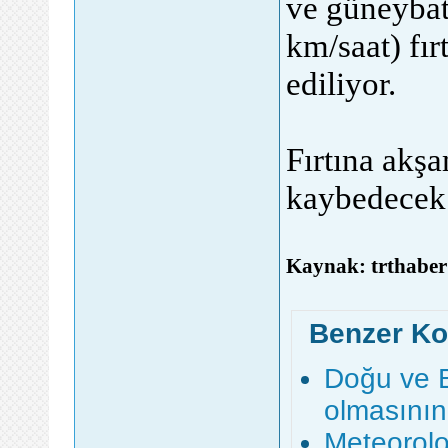
ve güneybat
km/saat) fır
ediliyor.
Fırtına akşa
kaybedecek
Kaynak: trthaber
Benzer Ko
Doğu ve Ba
olmasının
Meteorolo