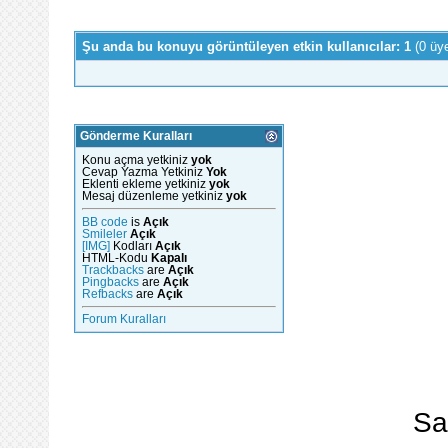
Şu anda bu konuyu görüntüleyen etkin kullanıcılar: 1
(0 üy
Gönderme Kuralları
Konu açma yetkiniz
yok
Cevap Yazma Yetkiniz
Yok
Eklenti ekleme yetkiniz
yok
Mesaj düzenleme yetkiniz
yok
BB code
is
Açık
Smileler
Açık
[IMG]
Kodları
Açık
HTML-Kodu
Kapalı
Trackbacks
are
Açık
Pingbacks
are
Açık
Refbacks
are
Açık
Forum Kuralları
Sa