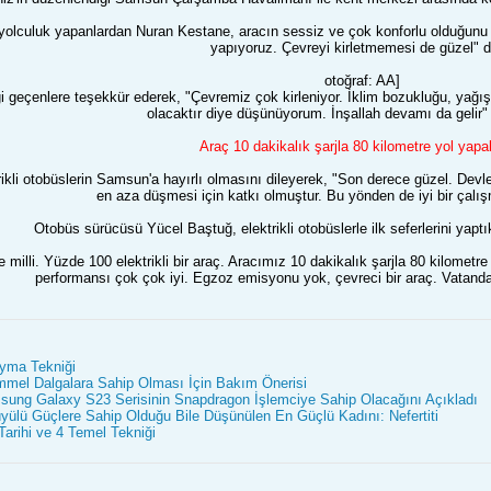
e yolculuk yapanlardan Nuran Kestane, aracın sessiz ve çok konforlu olduğunu 
yapıyoruz. Çevreyi kirletmemesi de güzel" d
otoğraf: AA]
geçenlere teşekkür ederek, "Çevremiz çok kirleniyor. İklim bozukluğu, yağışlar
olacaktır diye düşünüyorum. İnşallah devamı da gelir"
Araç 10 dakikalık şarjla 80 kilometre yol yapab
kli otobüslerin Samsun'a hayırlı olmasını dileyerek, "Son derece güzel. Devletim
en aza düşmesi için katkı olmuştur. Bu yönden de iyi bir çalışm
Otobüs sürücüsü Yücel Baştuğ, elektrikli otobüslerle ilk seferlerini yaptık
milli. Yüzde 100 elektrikli bir araç. Aracımız 10 dakikalık şarjla 80 kilometre
performansı çok çok iyi. Egzoz emisyonu yok, çevreci bir araç. Vata
oyma Tekniği
mel Dalgalara Sahip Olması İçin Bakım Önerisi
ng Galaxy S23 Serisinin Snapdragon İşlemciye Sahip Olacağını Açıkladı
üyülü Güçlere Sahip Olduğu Bile Düşünülen En Güçlü Kadını: Nefertiti
arihi ve 4 Temel Tekniği