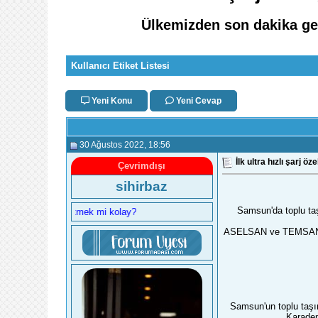
Ülkemizden son dakika gel
Kullanıcı Etiket Listesi
Yeni Konu
Yeni Cevap
30 Ağustos 2022
, 18:56
İlk ultra hızlı şarj 
Çevrimdışı
sihirbaz
Samsun'da toplu ta
ı kolay, affetmek mi kolay?
ASELSAN ve TEMSAN iş bi
Samsun'un toplu taşıma
Karaden