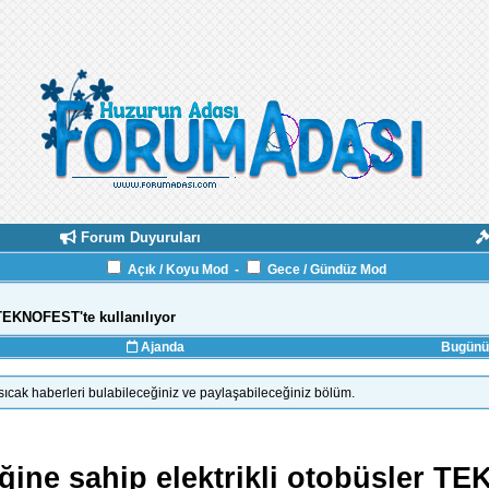
Forum Duyuruları
Açık / Koyu Mod
-
Gece / Gündüz Mod
er TEKNOFEST'te kullanılıyor
Ajanda
Bugünün
ıcak haberleri bulabileceğiniz ve paylaşabileceğiniz bölüm.
lliğine sahip elektrikli otobüsler 