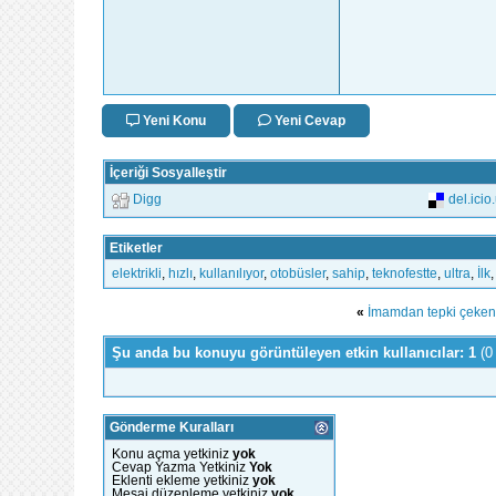
Yeni Konu
Yeni Cevap
İçeriği Sosyalleştir
Digg
del.icio
Etiketler
elektrikli
,
hızlı
,
kullanılıyor
,
otobüsler
,
sahip
,
teknofestte
,
ultra
,
İlk
«
İmamdan tepki çeken 
Şu anda bu konuyu görüntüleyen etkin kullanıcılar: 1
(0
Gönderme Kuralları
Konu açma yetkiniz
yok
Cevap Yazma Yetkiniz
Yok
Eklenti ekleme yetkiniz
yok
Mesaj düzenleme yetkiniz
yok