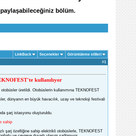
 paylaşabileceğiniz bölüm.
LinkBack
Seçenekler
Görüntüleme stilleri
#
1
r TEKNOFEST'te kullanılıyor
i otobüsler üretildi. Otobüslerin kullanımına TEKNOFEST
sler, dünyanın en büyük havacılık, uzay ve teknoloji festivali
nda şarj istasyonu oluşturuldu.
ne sahip
hızlı şarj özelliğine sahip elektrikli otobüslerle, TEKNOFEST
forlu ve çevreye duyarlı ulaşım sağlanıyor.