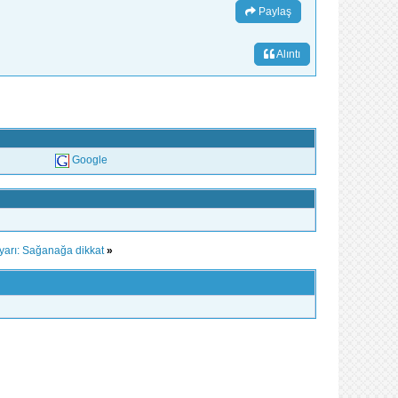
Paylaş
Alıntı
Google
 uyarı: Sağanağa dikkat
»