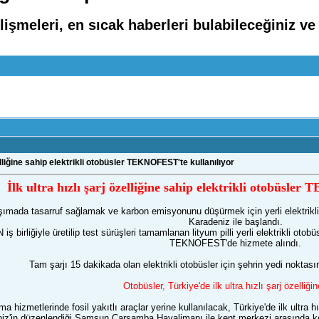
işmeleri, en sıcak haberleri bulabileceğiniz ve
özelliğine sahip elektrikli otobüsler TEKNOFEST'te kullanılıyor
İlk ultra hızlı şarj özelliğine sahip elektrikli otobüsle
şımada tasarruf sağlamak ve karbon emisyonunu düşürmek için yerli elektrikl
Karadeniz ile başlandı.
rliğiyle üretilip test sürüşleri tamamlanan lityum pilli yerli elektrikli otobü
TEKNOFEST'de hizmete alındı.
Tam şarjı 15 dakikada olan elektrikli otobüsler için şehrin yedi noktası
Otobüsler, Türkiye'de ilk ultra hızlı şarj özelliği
 hizmetlerinde fosil yakıtlı araçlar yerine kullanılacak, Türkiye'de ilk ultra 
iz'in düzenlendiği Samsun Çarşamba Havalimanı ile kent merkezi arasında kon