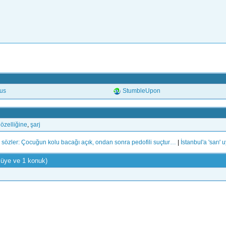
.us
StumbleUpon
,
özelliğine
,
şarj
sözler: Çocuğun kolu bacağı açık, ondan sonra pedofili suçtur…
|
İstanbul'a 'sarı'
 üye ve 1 konuk)