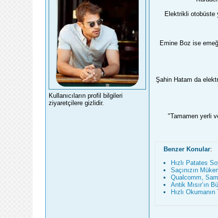
Elektrikli otobüst
Emine Boz ise emeği 
Şahin Hatam da elektri
Kullanıcıların profil bilgileri
ziyaretçilere gizlidir.
"Tamamen yerli ve 
Benzer Konular
:
Hızlı Patates S
Saçınızın Mükem
Qualcomm, Samsu
Antik Mısır’ın B
Hızlı Okumanın T