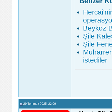
Benzer K
Hercai'ni
operasyon
Beykoz B
Şile Kales
Şile Fener
Muharrem
istediler
29 Temmuz 2025
, 22:09