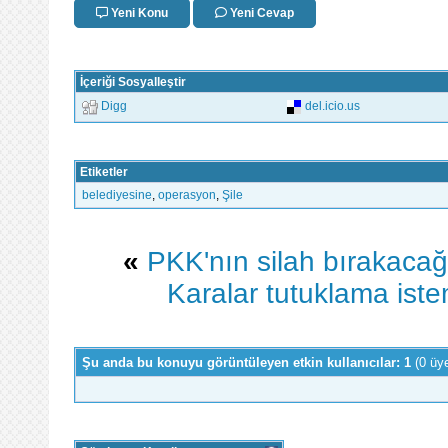
Yeni Konu
Yeni Cevap
İçeriği Sosyalleştir
Digg
del.icio.us
Etiketler
belediyesine
,
operasyon
,
Şile
«
PKK'nın silah bırakacağı
Karalar tutuklama istem
Şu anda bu konuyu görüntüleyen etkin kullanıcılar: 1
(0 üy