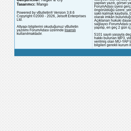
yapılan yazılı, görsel 
Tasarımcı:
Mango
ForumAdası üyesi gerçek
öngörüldüğü üzere; yer 
Powered by vBulletin® Version 3.8.6
saklı kalmak kaydıyla,
Copyright ©2000 - 2026, Jelsoft Enterprises
olarak imkân bulunduğu
Ltd.
Açıklanan hukuki dayan
sağlayıcı ForumAdası y
Altyapı bilgilerini okuduğunuz vBulletin
yapılıp, en geç 2 gün iç
yazılımı ForumAdası üzerinde
lisanslı
kullanılmaktadır.
5101 sayılı yasayla deg
hakkı bulunan MP3, vide
verilmiş olan MÜ-YAP ta
bilgileri gerekli kurum i