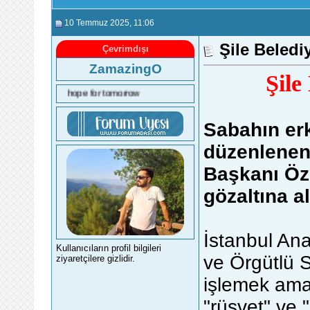
10 Temmuz 2025
, 11:06
Şile Beledi
Çevrimdışı
ZamazingO
Şile
hope for tomorrow
Sabahın erk
düzenlenen
Başkanı Özg
gözaltına al
İstanbul An
Kullanıcıların profil bilgileri
ve Örgütlü 
ziyaretçilere gizlidir.
işlemek amac
"rüşvet" ve 