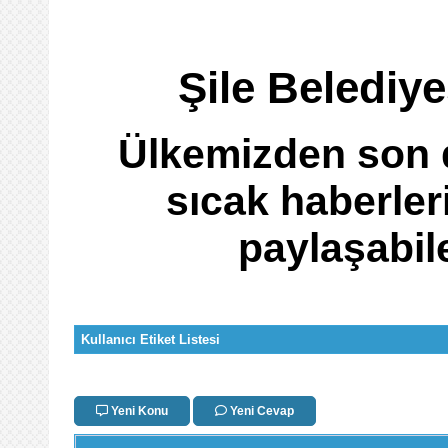
Şile Belediy
Ülkemizden son d
sıcak haberler
paylaşabil
Kullanıcı Etiket Listesi
Yeni Konu
Yeni Cevap