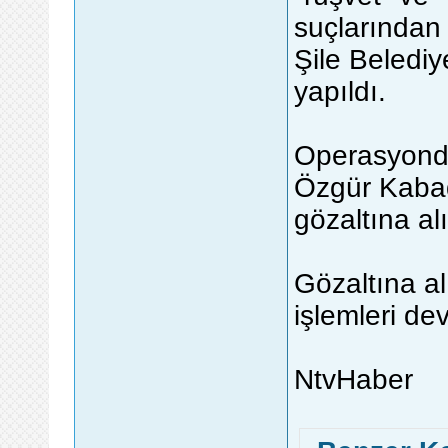
suçlarından
Şile Beledi
yapıldı.
Operasyonda
Özgür Kabada
gözaltına al
Gözaltına al
işlemleri de
NtvHaber