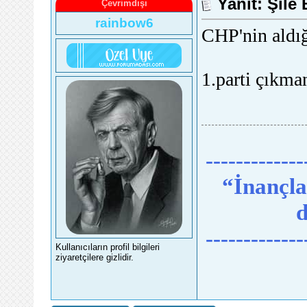
Yanıt: Şile
Çevrimdışı
rainbow6
CHP'nin aldığ
1.parti çıkman
-------------
“İnançlar
d
-------------
Kullanıcıların profil bilgileri
ziyaretçilere gizlidir.