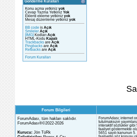
Gönderme Kuralları
Konu açma yetkiniz
yok
Cevap Yazma Yetkiniz
Yok
Eklenti ekleme yetkiniz
yok
Mesaj düzenleme yetkiniz
yok
BB code
is
Açık
Smileler
Açık
[IMG]
Kodları
Açık
HTML-Kodu
Kapalı
Trackbacks
are
Açık
Pingbacks
are
Açık
Refbacks
are
Açık
Forum Kuralları
Sa
Forum Bilgileri
ForumAdası, tüm hakları saklıdır.
ForumAdası; internet or
tutulmaksızın yayımlana
ForumAdası®©2022-2026
interaktif sözlükler gi
faaliyet göstermekte ola
Kurucu:
Jön TüRk
5651 sayılı kanunun 5. 
Geliştiriciler:
Regex & Cry
faaliyetin söz konusu 