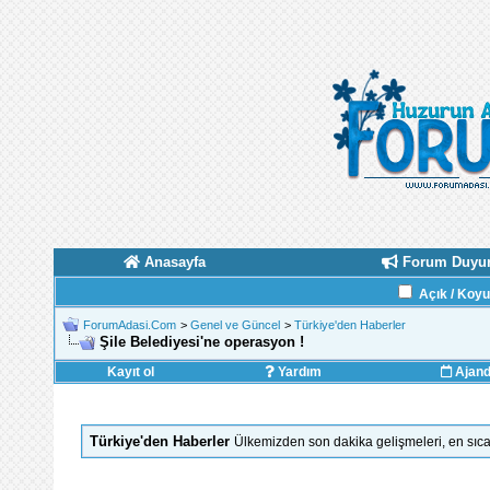
Anasayfa
Forum Duyur
Açık / Koy
ForumAdasi.Com
>
Genel ve Güncel
>
Türkiye'den Haberler
Şile Belediyesi'ne operasyon !
Kayıt ol
Yardım
Ajan
Türkiye'den Haberler
Ülkemizden son dakika gelişmeleri, en sıca