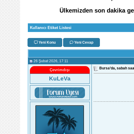
Ülkemizden son dakika gel
Kullanıcı Etiket Listesi
Yeni Konu
Yeni Cevap
26 Şubat 2026
, 17:11
Bursa’da, sabah saat
Çevrimdışı
KuLeVa