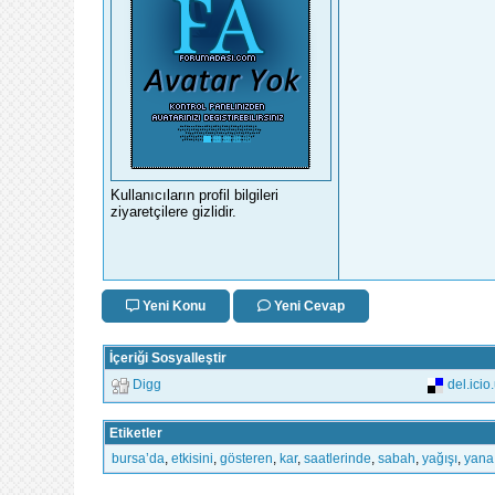
Kullanıcıların profil bilgileri
ziyaretçilere gizlidir.
Yeni Konu
Yeni Cevap
İçeriği Sosyalleştir
Digg
del.icio
Etiketler
bursa’da
,
etkisini
,
gösteren
,
kar
,
saatlerinde
,
sabah
,
yağışı
,
yana