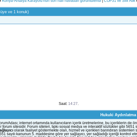
«
Konya-Antalya Karayolu'nun son hali havadan görüntülendi
|
COP31 ve Sıfır Atık
 üye ve 1 konuk)
Saat:
14:27
.
Hukuki Aydınlatma
orumAdası; internet ortamında kullanıcıların içerik üretmelerine, bu içeriklerin d
ir forum sitesidir. Forum siteleri, tıpkı sosyal medya ve interaktif sözlükler gibi 56
ağlayıcı
olarak faaliyet göstermekte olan, hizmet ve içerikleri barındıran sistemleri
651 sayılı kanunun 5. maddesine göre yer sağlayıcı, yer sağladığı içeriği kontrol et