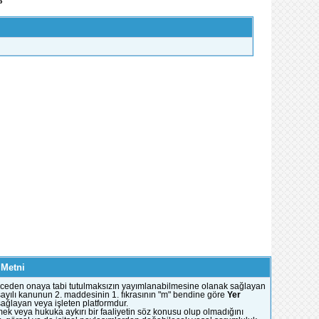
»
 Metni
e önceden onaya tabi tutulmaksızın yayımlanabilmesine olanak sağlayan
51 sayılı kanunun 2. maddesinin 1. fıkrasının "m" bendine göre
Yer
 sağlayan veya işleten platformdur.
mek veya hukuka aykırı bir faaliyetin söz konusu olup olmadığını