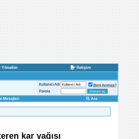
Yönetim
İletişim
Kullanıcı Adı
Beni Anımsa?
Parola
 Mesajları
Ara
eren kar yağışı