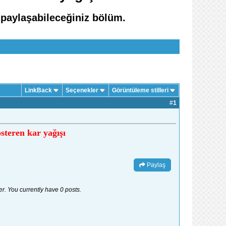
 paylaşabileceğiniz bölüm.
LinkBack
Seçenekler
Görüntüleme stilleri
#
1
steren kar yağışı
Paylaş
er. You currently have 0 posts.