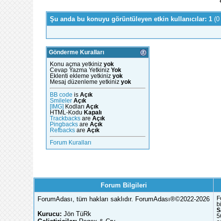
Şu anda bu konuyu görüntüleyen etkin kullanıcılar: 1
(0
Gönderme Kuralları
Konu açma yetkiniz
yok
Cevap Yazma Yetkiniz
Yok
Eklenti ekleme yetkiniz
yok
Mesaj düzenleme yetkiniz
yok
BB code
is
Açık
Smileler
Açık
[IMG]
Kodları
Açık
HTML-Kodu
Kapalı
Trackbacks
are
Açık
Pingbacks
are
Açık
Refbacks
are
Açık
Forum Kuralları
Forum Bilgileri
ForumAdası, tüm hakları saklıdır. ForumAdası®©2022-2026
F
b
S
Kurucu:
Jön TüRk
5