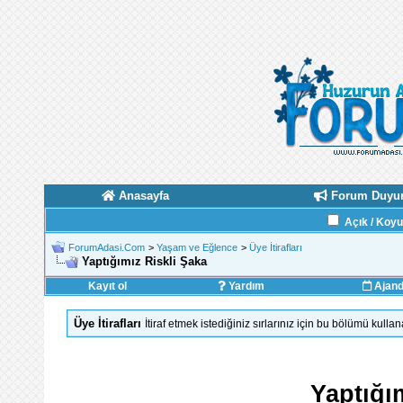
Anasayfa
Forum Duyur
Açık / Koy
ForumAdasi.Com
>
Yaşam ve Eğlence
>
Üye İtirafları
Yaptığımız Riskli Şaka
Kayıt ol
Yardım
Ajan
Üye İtirafları
İtiraf etmek istediğiniz sırlarınız için bu bölümü kullana
Yaptığı