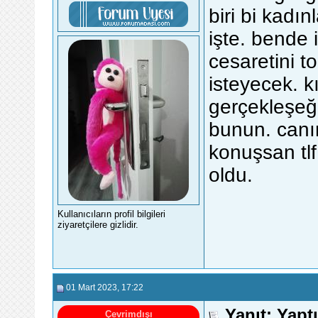
biri bi kadın
işte. bende 
cesaretini t
isteyecek. k
gerçekleşeğ
bunun. canı
konuşsan tl
oldu.
Kullanıcıların profil bilgileri
ziyaretçilere gizlidir.
01 Mart 2023
, 17:22
Yanıt: Yapt
Çevrimdışı