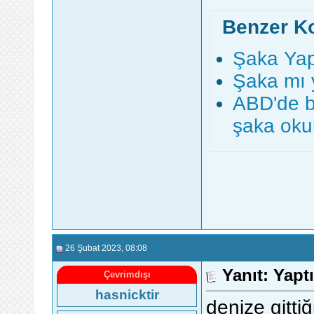
Benzer K
Şaka Yap
Şaka mı 
ABD'de bi
şaka oku
26 Şubat 2023
, 08:08
Yanıt: Yapt
Çevrimdışı
hasnicktir
denize gitt