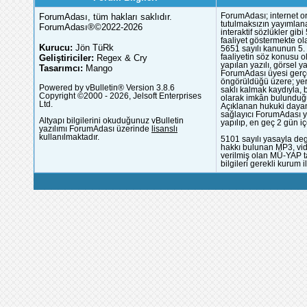
ForumAdası, tüm hakları saklıdır.
ForumAdası; internet or
tutulmaksızın yayımlana
ForumAdası®©2022-2026
interaktif sözlükler gi
faaliyet göstermekte ola
Kurucu:
Jön TüRk
5651 sayılı kanunun 5. 
Geliştiriciler:
Regex & Cry
faaliyetin söz konusu 
yapılan yazılı, görsel 
Tasarımcı:
Mango
ForumAdası üyesi gerçek
öngörüldüğü üzere; yer 
Powered by vBulletin® Version 3.8.6
saklı kalmak kaydıyla,
Copyright ©2000 - 2026, Jelsoft Enterprises
olarak imkân bulunduğu
Ltd.
Açıklanan hukuki dayan
sağlayıcı ForumAdası y
Altyapı bilgilerini okuduğunuz vBulletin
yapılıp, en geç 2 gün iç
yazılımı ForumAdası üzerinde
lisanslı
kullanılmaktadır.
5101 sayılı yasayla deg
hakkı bulunan MP3, vide
verilmiş olan MÜ-YAP ta
bilgileri gerekli kurum i