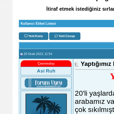
İtiraf etmek istediğiniz sırl
Kullanıcı Etiket Listesi
Yeni Konu
Yeni Cevap
20 Ocak 2023
, 11:54
Yaptığımız 
Çevrimdışı
Asi Ruh
Y
20'li yaşlar
arabamız var
çok sıkılmış