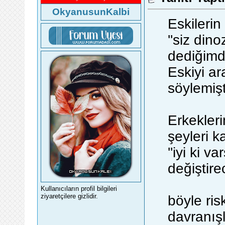
OkyanusunKalbi
Eskilerin
''siz dino
dediğimd
Eskiyi ara
söylemiş
Erkekleri
şeyleri 
''iyi ki v
değiştire
Kullanıcıların profil bilgileri
ziyaretçilere gizlidir.
böyle ris
davranış