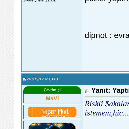
ziyaretçilere gizlidir.
dipnot : evra
24 Mayıs 2023
, 14:11
Yanıt: Yapt
Çevrimiçi
MaVi
Riskli $akala
istemem,hic...