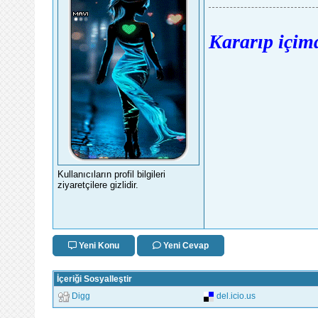
Kararıp içimd
Kullanıcıların profil bilgileri
ziyaretçilere gizlidir.
Yeni Konu
Yeni Cevap
İçeriği Sosyalleştir
Digg
del.icio.us