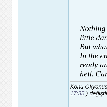
Nothing 
little da
But what
In the e
ready an
hell. Ca
Konu Okyanusu
17:35
) değiştir