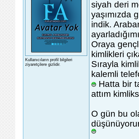
siyah deri m
yaşımızda g
indik. Araba
ayarladığımız
Oraya gençle
kimlikleri çı
Kullanıcıların profil bilgileri
Sırayla kiml
ziyaretçilere gizlidir.
kalemli tele
Hatta bir t
attım kimli
O gün bu ol
düşünüyorum 