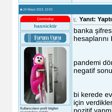
24 Mayıs 2023
, 10:03
Yanıt: Yapt
Çevrimdışı
hasnicktir
banka şifres
hesaplarını
pandemi dön
negatif son
bi kerede ev
için verdikle
Kullanıcıların profil bilgileri
pozitif yapm