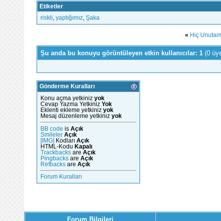
Etiketler
riskli
,
yaptığımız
,
Şaka
«
Hiç Unutam
Şu anda bu konuyu görüntüleyen etkin kullanıcılar: 1
(0 üy
Gönderme Kuralları
Konu açma yetkiniz
yok
Cevap Yazma Yetkiniz
Yok
Eklenti ekleme yetkiniz
yok
Mesaj düzenleme yetkiniz
yok
BB code
is
Açık
Smileler
Açık
[IMG]
Kodları
Açık
HTML-Kodu
Kapalı
Trackbacks
are
Açık
Pingbacks
are
Açık
Refbacks
are
Açık
Forum Kuralları
Forum Bilgileri