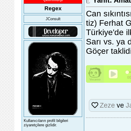
Yanıt: Ama
Regex
Can sıkıntıs
JConsult
tiz) Ferhat 
Türkiye'de i
Sarı vs. ya 
Göçer taklidi
Zeze
ve
J
Kullanıcıların profil bilgileri
ziyaretçilere gizlidir.