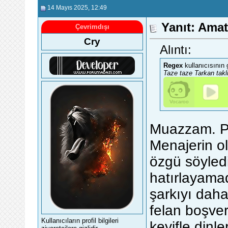
14 Mayıs 2025
, 12:49
Yanıt: Ama
Çevrimdışı
Cry
Alıntı:
Regex
kullanıcısının 
Taze taze Tarkan takli
Muazzam. Pa
Menajerin ol
özgü söyled
hatırlayama
şarkıyı daha
felan boşver
Kullanıcıların profil bilgileri
keyifle dinl