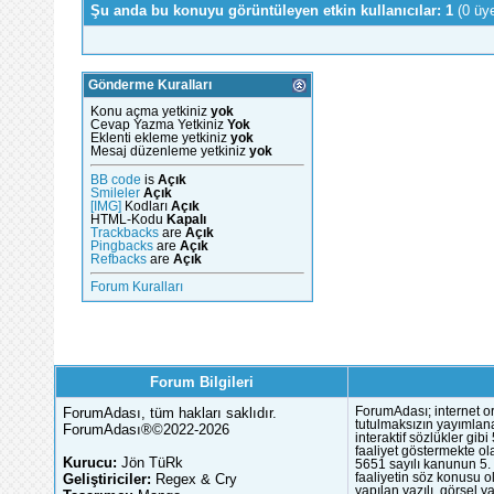
Şu anda bu konuyu görüntüleyen etkin kullanıcılar: 1
(0 üy
Gönderme Kuralları
Konu açma yetkiniz
yok
Cevap Yazma Yetkiniz
Yok
Eklenti ekleme yetkiniz
yok
Mesaj düzenleme yetkiniz
yok
BB code
is
Açık
Smileler
Açık
[IMG]
Kodları
Açık
HTML-Kodu
Kapalı
Trackbacks
are
Açık
Pingbacks
are
Açık
Refbacks
are
Açık
Forum Kuralları
Forum Bilgileri
ForumAdası, tüm hakları saklıdır.
ForumAdası; internet or
tutulmaksızın yayımlana
ForumAdası®©2022-2026
interaktif sözlükler gi
faaliyet göstermekte ola
Kurucu:
Jön TüRk
5651 sayılı kanunun 5. 
Geliştiriciler:
Regex & Cry
faaliyetin söz konusu 
yapılan yazılı, görsel 