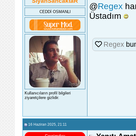
SiyahSancaktaR
@
Regex
har
CEDDİ OSMANLI
Üstadım
Regex
bun
Kullanıcıların profil bilgileri
ziyaretçilere gizlidir.
16 Haziran 2025
, 21:11
Çevrimdışı