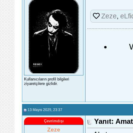
Zeze
,
eLfi
Kullanıcıların profil bilgileri
ziyaretçilere gizlidir.
13 Mayıs 2025
, 23:37
Yanıt: Ama
Çevrimdışı
Zeze