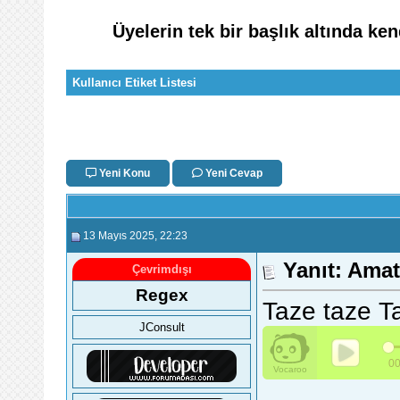
Üyelerin tek bir başlık altında k
Kullanıcı Etiket Listesi
Yeni Konu
Yeni Cevap
13 Mayıs 2025
, 22:23
Yanıt: Ama
Çevrimdışı
Regex
Taze taze Ta
JConsult