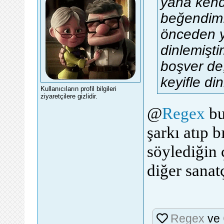
yana kend
beğendim
önceden y
dinlemişti
boşver de,
keyifle di
Kullanıcıların profil bilgileri
ziyaretçilere gizlidir.
@
Regex
bu
şarkı atıp 
söylediğin 
diğer sanat
Regex
ve