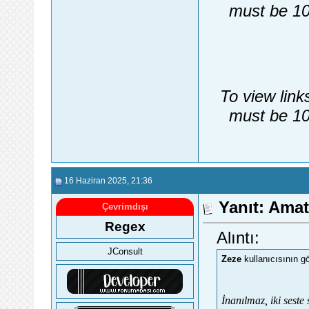
must be 10
To view link
must be 10
16 Haziran 2025
, 21:36
Yanıt: Ama
Çevrimdışı
Regex
Alıntı:
JConsult
Zeze
kullanıcısının g
İnanılmaz, iki seste