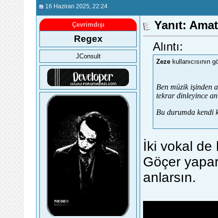
16 Haziran 2025
, 22:24
Yanıt: Ama
Çevrimdışı
Regex
Alıntı:
JConsult
Zeze
kullanıcısının g
Ben müzik işinden a
tekrar dinleyince a
Bu durumda kendi k
İki vokal de
Göçer yapar.
anlarsın.