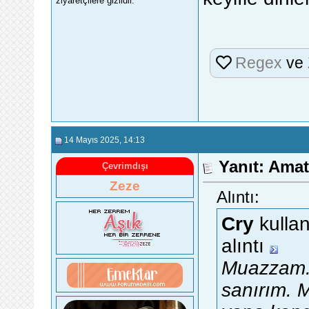
ziyaretçilere gizlidir.
Regex
ve
14 Mayıs 2025
, 14:13
Yanıt: Ama
Çevrimdışı
Zeze
Alıntı:
Cry
kullan
alıntı
Muazzam. 
sanırım. M