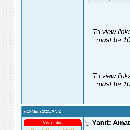
To view link
must be 10
To view link
must be 10
15 Mayıs 2025
, 07:42
Yanıt: Ama
Çevrimdışı