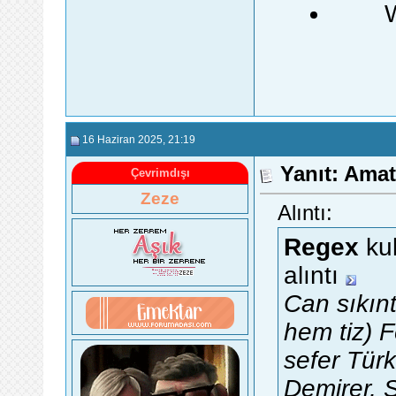
16 Haziran 2025
, 21:19
Yanıt: Ama
Çevrimdışı
Zeze
Alıntı:
Regex
kul
alıntı
Can sıkınt
hem tiz) F
sefer Türk
Demirer, S