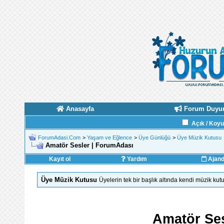
Anasayfa
Forum Duyur
Açık / Koy
ForumAdasi.Com
>
Yaşam ve Eğlence
>
Üye Günlüğü
>
Üye Müzik Kutusu
Amatör Sesler | ForumAdası
Kayıt ol
Yardım
Ajan
Üye Müzik Kutusu
Üyelerin tek bir başlık altında kendi müzik ku
Amatör Ses