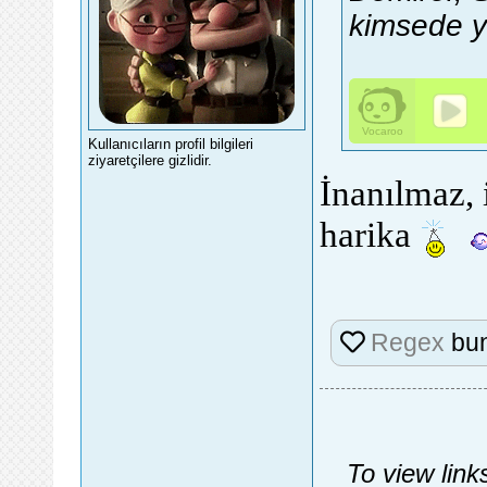
kimsede yo
Kullanıcıların profil bilgileri
ziyaretçilere gizlidir.
İnanılmaz, 
harika
Regex
bun
To view link