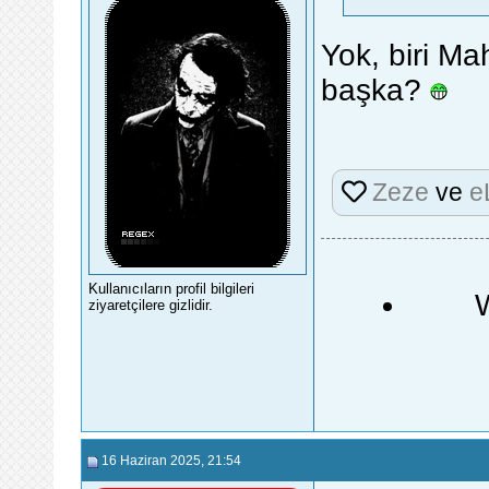
Yok, biri M
başka?
Zeze
ve
e
Kullanıcıların profil bilgileri
ziyaretçilere gizlidir.
16 Haziran 2025
, 21:54