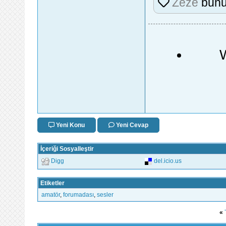
Zeze
bunu
Yeni Konu
Yeni Cevap
İçeriği Sosyalleştir
Digg
del.icio.us
Etiketler
amatör
,
forumadası
,
sesler
«