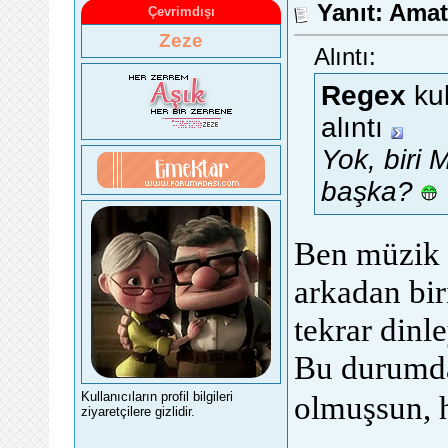
Yanıt: Ama
Çevrimdışı
Zeze
Alıntı:
Regex
kul
alıntı
Yok, biri
başka?
Ben müzik 
arkadan bir
tekrar dinl
Bu durumda
olmuşsun, 
Kullanıcıların profil bilgileri
ziyaretçilere gizlidir.