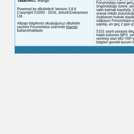
Tasarımcı:
Mango
ForumAdası üyesi gerçek
öngörüldüğü üzere; yer 
Powered by vBulletin® Version 3.8.6
saklı kalmak kaydıyla,
Copyright ©2000 - 2026, Jelsoft Enterprises
olarak imkân bulunduğu
Ltd.
Açıklanan hukuki dayan
sağlayıcı ForumAdası y
Altyapı bilgilerini okuduğunuz vBulletin
yapılıp, en geç 2 gün iç
yazılımı ForumAdası üzerinde
lisanslı
kullanılmaktadır.
5101 sayılı yasayla deg
hakkı bulunan MP3, vide
verilmiş olan MÜ-YAP ta
bilgileri gerekli kurum i