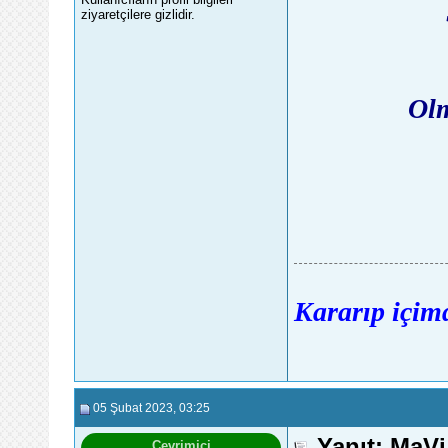
ziyaretçilere gizlidir.
Ol
Kararıp içimd
05 Şubat 2023
, 03:25
Yanıt: MaV
Çevrimiçi