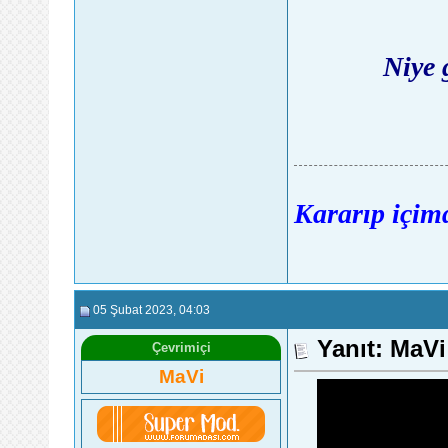
Niye 
Kararıp içimd
05 Şubat 2023
, 04:03
Yanıt: MaV
Çevrimiçi
MaVi