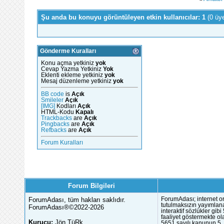
Şu anda bu konuyu görüntüleyen etkin kullanıcılar: 1
(0 üy
Gönderme Kuralları
Konu açma yetkiniz
yok
Cevap Yazma Yetkiniz
Yok
Eklenti ekleme yetkiniz
yok
Mesaj düzenleme yetkiniz
yok
BB code
is
Açık
Smileler
Açık
[IMG]
Kodları
Açık
HTML-Kodu
Kapalı
Trackbacks
are
Açık
Pingbacks
are
Açık
Refbacks
are
Açık
Forum Kuralları
Forum Bilgileri
ForumAdası, tüm hakları saklıdır.
ForumAdası; internet or
tutulmaksızın yayımlana
ForumAdası®©2022-2026
interaktif sözlükler gi
faaliyet göstermekte ola
Kurucu:
Jön TüRk
5651 sayılı kanunun 5. 