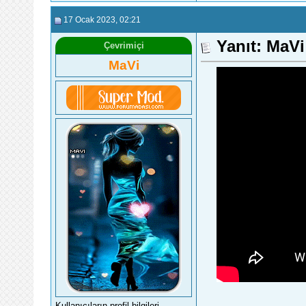
17 Ocak 2023
, 02:21
Yanıt: MaV
Çevrimiçi
MaVi
Kullanıcıların profil bilgileri