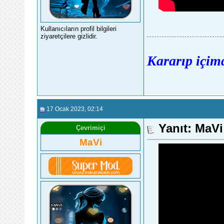
Kullanıcıların profil bilgileri
ziyaretçilere gizlidir.
Kararıp içimd
17 Ocak 2023
, 02:14
Yanıt: MaV
Çevrimiçi
MaVi