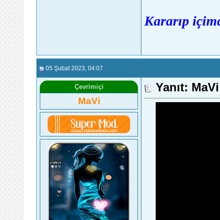
Kararıp içimd
05 Şubat 2023
, 04:07
Yanıt: MaV
Çevrimiçi
MaVi