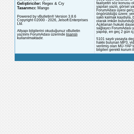
Geliştiriciler:
Regex & Cry
faaliyetin söz konusu 
yapılan yazılı, görsel 
Tasarımcı:
Mango
ForumAdası üyesi gerçek
öngörüldüğü üzere; yer 
Powered by vBulletin® Version 3.8.6
saklı kalmak kaydıyla,
Copyright ©2000 - 2026, Jelsoft Enterprises
olarak imkân bulunduğu
Ltd.
Açıklanan hukuki dayan
sağlayıcı ForumAdası y
Altyapı bilgilerini okuduğunuz vBulletin
yapılıp, en geç 2 gün iç
yazılımı ForumAdası üzerinde
lisanslı
kullanılmaktadır.
5101 sayılı yasayla deg
hakkı bulunan MP3, vide
verilmiş olan MÜ-YAP ta
bilgileri gerekli kurum i