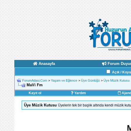
Anasayfa
Forum Duyur
Açık / Koy
ForumAdasi.Com
>
Yaşam ve Eğlence
>
Üye Günlüğü
>
Üye Müzik Kutusu
MaVi Fm
Kayıt ol
Yardım
Ajan
Üye Müzik Kutusu
Üyelerin tek bir başlık altında kendi müzik ku