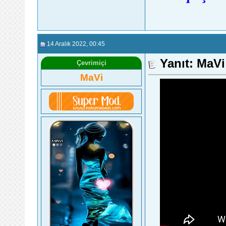
14 Aralık 2022
, 00:45
Yanıt: MaV
Çevrimiçi
MaVi