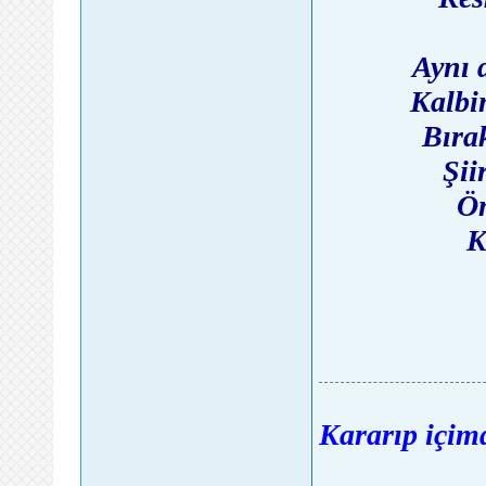
Aynı 
Kalbi
Bırak
Şii
Öm
K
Kararıp içimd