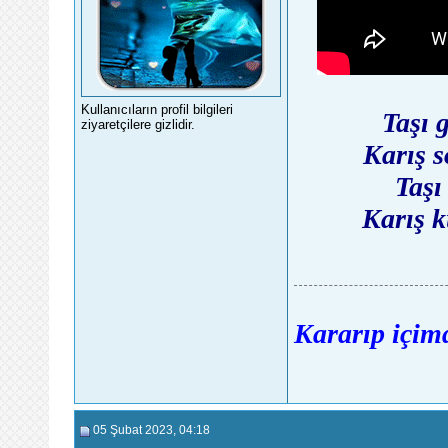
Kullanıcıların profil bilgileri
Taşı 
ziyaretçilere gizlidir.
Karış 
Taşı
Karış 
Kararıp içimd
05 Şubat 2023
, 04:18