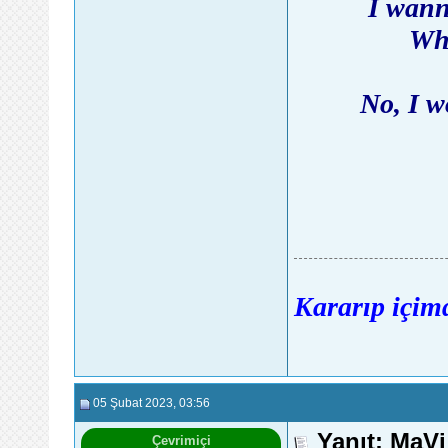
I wann
Whe
No, I w
Kararıp içimd
05 Şubat 2023
, 03:56
Yanıt: MaV
Çevrimiçi