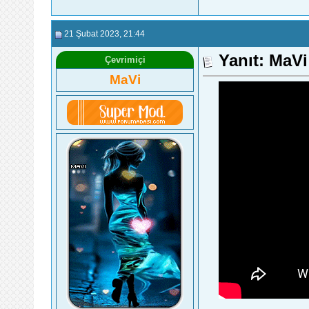
21 Şubat 2023
, 21:44
Yanıt: MaV
Çevrimiçi
MaVi