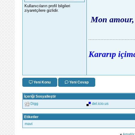
Kullanıcıların profil bilgileri
ziyaretçilere gizlidir.
Mon amour, s'
Kararıp içimd
Yeni Konu
Yeni Cevap
İçeriği Sosyalleştir
Digg
del.icio.us
Etiketler
mavi
«
Amatör 