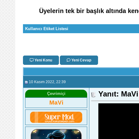
Üyelerin tek bir başlık altında k
Kullanıcı Etiket Listesi
Yeni Konu
Yeni Cevap
10 Kasım 2022
, 22:39
Yanıt: MaV
Çevrimiçi
MaVi