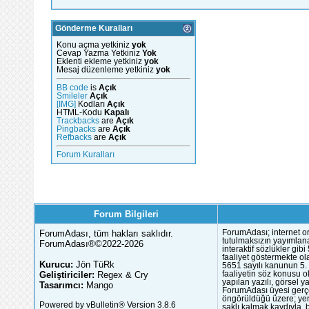
Gönderme Kuralları
Konu açma yetkiniz
yok
Cevap Yazma Yetkiniz
Yok
Eklenti ekleme yetkiniz
yok
Mesaj düzenleme yetkiniz
yok
BB code
is
Açık
Smileler
Açık
[IMG]
Kodları
Açık
HTML-Kodu
Kapalı
Trackbacks
are
Açık
Pingbacks
are
Açık
Refbacks
are
Açık
Forum Kuralları
Forum Bilgileri
ForumAdası, tüm hakları saklıdır.
ForumAdası; internet or
tutulmaksızın yayımlana
ForumAdası®©2022-2026
interaktif sözlükler gi
faaliyet göstermekte ola
Kurucu:
Jön TüRk
5651 sayılı kanunun 5. 
Geliştiriciler:
Regex & Cry
faaliyetin söz konusu 
yapılan yazılı, görsel 
Tasarımcı:
Mango
ForumAdası üyesi gerçek
öngörüldüğü üzere; yer 
Powered by vBulletin® Version 3.8.6
saklı kalmak kaydıyla,