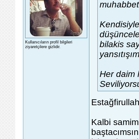
muhabbeti
Kendisiyle
düşüncele
bilakis sa
Kullanıcıların profil bilgileri
ziyaretçilere gizlidir.
yansıtışım
Her daim 
Seviliyors
Estağfirulla
Kalbi samimi
baştacımsın 