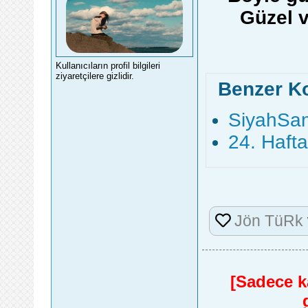
Güzel ve
Kullanıcıların profil bilgileri
ziyaretçilere gizlidir.
Benzer K
SiyahSa
24. Haft
Jön TüRk
[Sadece ka