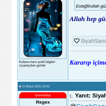
Estağfirullah g
Allah hep gü
SiyahSan
Kararıp içimd
Kullanıcıların profil bilgileri
ziyaretçilere gizlidir.
31 Mayıs 2025
, 20:02
Yanıt: Siy
Çevrimdışı
Regex