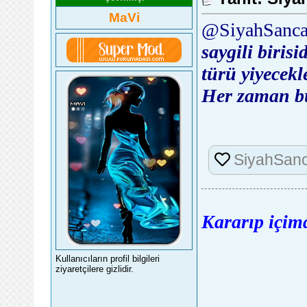
MaVi
@SiyahSanca
saygili birisi
türü yiyecekl
Her zaman bur
SiyahSan
Kararıp içimd
Kullanıcıların profil bilgileri
ziyaretçilere gizlidir.