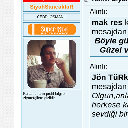
SiyahSancaktaR
Alıntı:
CEDDİ OSMANLI
mak res
k
mesajdan 
Böyle gü
Güzel ve
Alıntı:
Jön TüR
mesajdan 
Olgun,anl
Kullanıcıların profil bilgileri
ziyaretçilere gizlidir.
herkese ka
sevdiği b