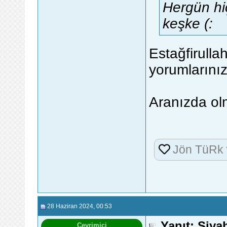
Hergün hi
keşke (:
Estağfirullah
yorumlarını
Aranızda olm
Jön TüRk
28 Haziran 2024
, 00:53
Yanıt: Siy
Çevrimiçi