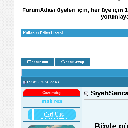
ForumAdası üyeleri için, her üye için 
yorumlaya
Kullanıcı Etiket Listesi
Yeni Konu
Yeni Cevap
15 Ocak 2024
, 22:43
SiyahSanc
Çevrimdışı
mak res
Böyle gü