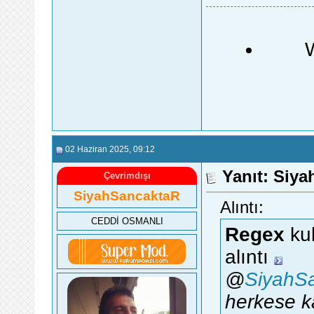
02 Haziran 2025
, 09:12
Yanıt: Siy
Çevrimdışı
SiyahSancaktaR
Alıntı:
CEDDİ OSMANLI
Regex
kul
alıntı
@
SiyahS
herkese k