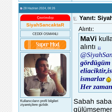
28 Haziran 2024
, 08:26
Yanıt: Siy
Çevrimdışı
SiyahSancaktaR
Alıntı:
CEDDİ OSMANLI
MaVi
kull
alıntı
@SiyahSan
gördügüm s
eliaciktir,
ismarlar
Her zaman b
Sabah sabah
Kullanıcıların profil bilgileri
ziyaretçilere gizlidir.
gülümsemen 