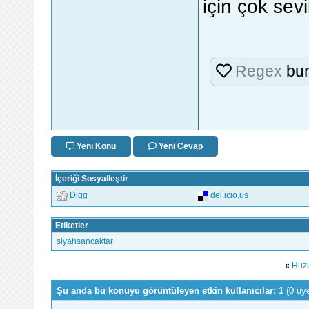
için çok sevi
Regex
bun
Yeni Konu
Yeni Cevap
İçeriği Sosyalleştir
Digg
del.icio.us
Etiketler
siyahsancaktar
«
Huzu
Şu anda bu konuyu görüntüleyen etkin kullanıcılar: 1
(0 üy