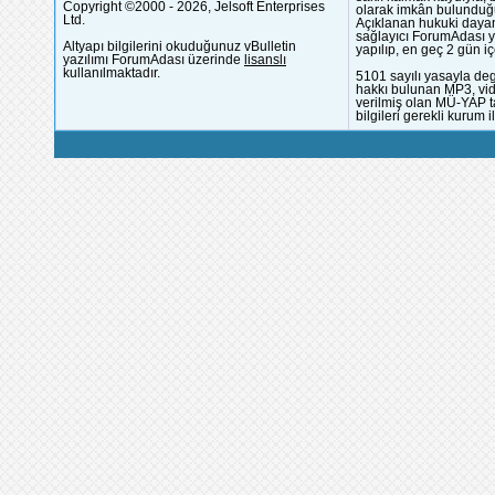
Copyright ©2000 - 2026, Jelsoft Enterprises
olarak imkân bulunduğu
Ltd.
Açıklanan hukuki dayan
sağlayıcı ForumAdası y
Altyapı bilgilerini okuduğunuz vBulletin
yapılıp, en geç 2 gün iç
yazılımı ForumAdası üzerinde
lisanslı
kullanılmaktadır.
5101 sayılı yasayla deg
hakkı bulunan MP3, vide
verilmiş olan MÜ-YAP ta
bilgileri gerekli kurum i