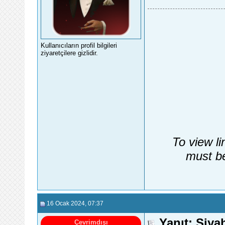
Kullanıcıların profil bilgileri
ziyaretçilere gizlidir.
To view li
must be
16 Ocak 2024
, 07:37
Yanıt: Siy
Çevrimdışı