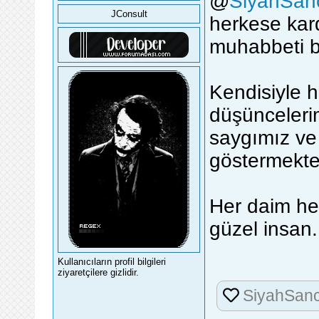
@
SiyahSan
JConsult
herkese kar
muhabbeti b
Kendisiyle h
düşünceleri
saygımız ve 
göstermekte
Her daim he
güzel insan.
Kullanıcıların profil bilgileri
ziyaretçilere gizlidir.
SiyahSan