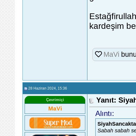
Estağfirulla
kardeşim b
MaVi
bunu
28 Haziran 2024
, 15:36
Yanıt: Siy
Çevrimiçi
MaVi
Alıntı:
SiyahSancakt
Sabah sabah se