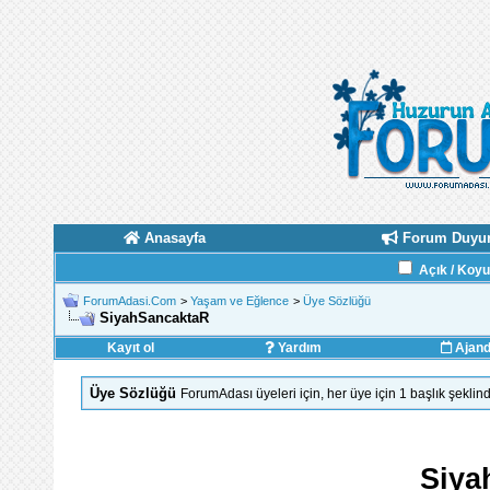
Anasayfa
Forum Duyur
Açık / Koy
ForumAdasi.Com
>
Yaşam ve Eğlence
>
Üye Sözlüğü
SiyahSancaktaR
Kayıt ol
Yardım
Ajan
Üye Sözlüğü
ForumAdası üyeleri için, her üye için 1 başlık şekl
Siya