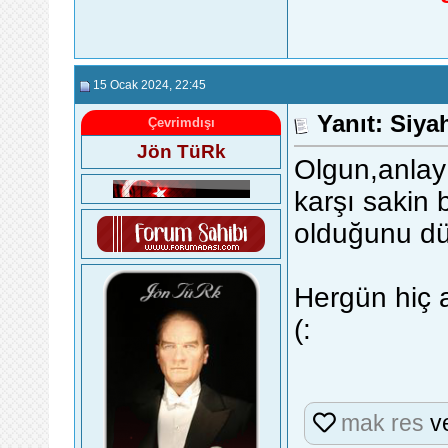
15 Ocak 2024
, 22:45
Yanıt: Siy
Çevrimdışı
Jön TüRk
Olgun,anlay
karşı sakin b
olduğunu d
Hergün hiç 
(:
mak res
v