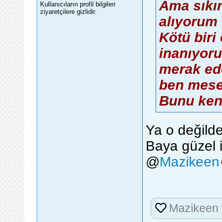
Ama sıkın
Kullanıcıların profil bilgileri
ziyaretçilere gizlidir.
alıyorum 
Kötü biri
inanıyor
merak ed
ben mese
Bunu ken
Ya o değild
Baya güzel i
@
Mazikeen
Mazikeen