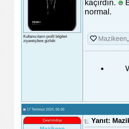
kaçırdın.
B
normal.
Kullanıcıların profil bilgileri
Mazikeen
ziyaretçilere gizlidir.
17 Temmuz 2025
, 00:30
Yanıt: Maz
Çevrimdışı
Mazikeen