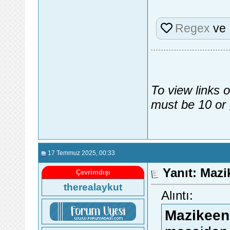
Regex
ve
To view links 
must be 10 or 
17 Temmuz 2025
, 00:33
Yanıt: Maz
Çevrimdışı
therealaykut
Alıntı:
Mazikeen