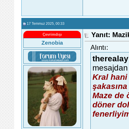
17 Temmuz 2025
, 00:33
Yanıt: Maz
Çevrimdışı
Zenobia
Alıntı:
therealay
mesajdan 
Kral hani
şakasına 
Maze de ö
döner dol
fenerliyi