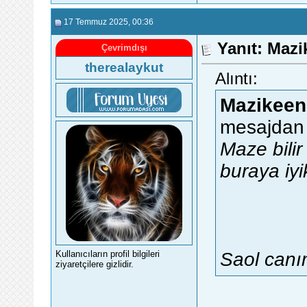
17 Temmuz 2025
, 00:36
Yanıt: Maz
Çevrimdışı
therealaykut
Alıntı:
Mazikeen
mesajdan 
Maze bili
buraya iyi
Kullanıcıların profil bilgileri
Saol canım
ziyaretçilere gizlidir.