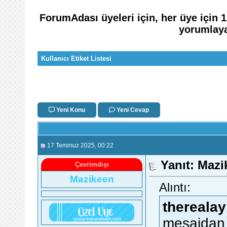
ForumAdası üyeleri için, her üye için 
yorumlaya
Kullanıcı Etiket Listesi
Yeni Konu
Yeni Cevap
17 Temmuz 2025
, 00:22
Yanıt: Maz
Çevrimdışı
Mazikeen
Alıntı:
therealay
mesajdan 