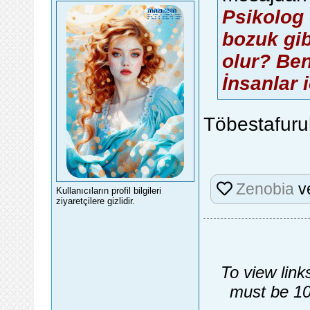
Psikolog
bozuk gib
olur? Ben
İnsanlar 
Töbestafuru
Zenobia
v
Kullanıcıların profil bilgileri
ziyaretçilere gizlidir.
To view link
must be 10