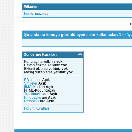
Etiketler
hunie
,
mazikeen
«
Şu anda bu konuyu görüntüleyen etkin kullanıcılar: 1
(0 üy
Gönderme Kuralları
Konu açma yetkiniz
yok
Cevap Yazma Yetkiniz
Yok
Eklenti ekleme yetkiniz
yok
Mesaj düzenleme yetkiniz
yok
BB code
is
Açık
Smileler
Açık
[IMG]
Kodları
Açık
HTML-Kodu
Kapalı
Trackbacks
are
Açık
Pingbacks
are
Açık
Refbacks
are
Açık
Forum Kuralları