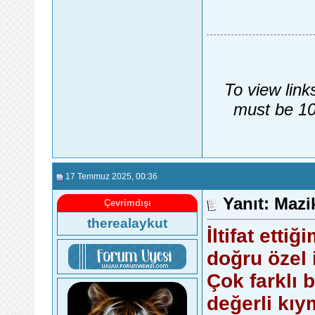
To view link
must be 10
17 Temmuz 2025
, 00:36
Yanıt: Maz
Çevrimdışı
therealaykut
İltifat etti
doğru özel i
Çok farklı 
değerli kıym