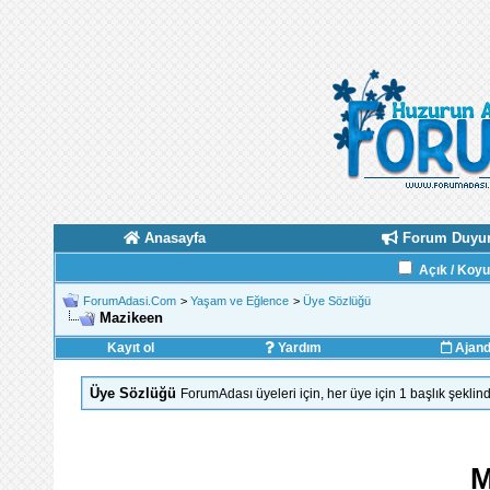
Anasayfa
Forum Duyur
Açık / Koy
ForumAdasi.Com
>
Yaşam ve Eğlence
>
Üye Sözlüğü
Mazikeen
Kayıt ol
Yardım
Ajan
Üye Sözlüğü
ForumAdası üyeleri için, her üye için 1 başlık şekl
M