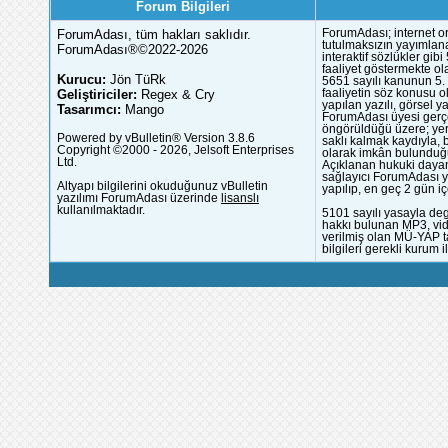
Forum Bilgileri
ForumAdası, tüm hakları saklıdır.
ForumAdası; internet or
tutulmaksızın yayımlana
ForumAdası®©2022-2026
interaktif sözlükler gi
faaliyet göstermekte ola
Kurucu:
Jön TüRk
5651 sayılı kanunun 5. 
Geliştiriciler:
Regex & Cry
faaliyetin söz konusu 
yapılan yazılı, görsel 
Tasarımcı:
Mango
ForumAdası üyesi gerçek
öngörüldüğü üzere; yer 
Powered by vBulletin® Version 3.8.6
saklı kalmak kaydıyla,
Copyright ©2000 - 2026, Jelsoft Enterprises
olarak imkân bulunduğu
Ltd.
Açıklanan hukuki dayan
sağlayıcı ForumAdası y
Altyapı bilgilerini okuduğunuz vBulletin
yapılıp, en geç 2 gün iç
yazılımı ForumAdası üzerinde
lisanslı
kullanılmaktadır.
5101 sayılı yasayla deg
hakkı bulunan MP3, vide
verilmiş olan MÜ-YAP ta
bilgileri gerekli kurum i