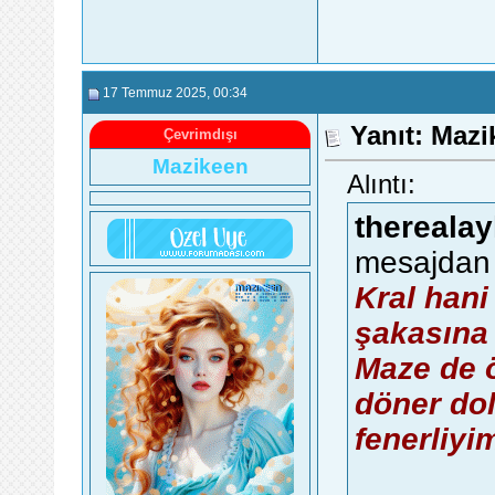
17 Temmuz 2025
, 00:34
Yanıt: Maz
Çevrimdışı
Mazikeen
Alıntı:
therealay
mesajdan 
Kral hani
şakasına 
Maze de ö
döner dol
fenerliyi