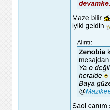
devamke
Maze bilir
iyiki geldin
Alıntı:
Zenobia
k
mesajdan 
Ya o deği
heralde
Baya güzel
@
Mazike
Saol canım s