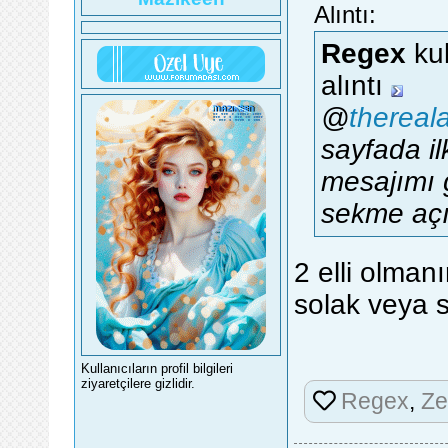
Alıntı:
Regex
kul
alıntı
@
thereal
sayfada i
mesajımı 
sekme açı
2 elli olman
solak veya 
Kullanıcıların profil bilgileri
ziyaretçilere gizlidir.
Regex
,
Ze