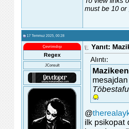
To view links 
must be 10 or 
17 Temmuz 2025
, 00:28
Yanıt: Maz
Çevrimdışı
Regex
Alıntı:
JConsult
Mazikeen
mesajdan 
Töbestafu
@
therealay
ilk psikopa