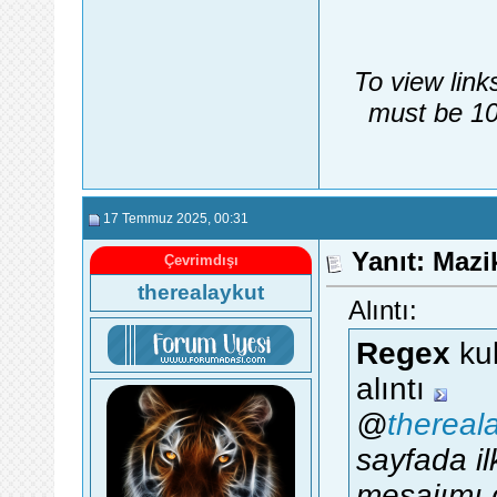
To view link
must be 10
17 Temmuz 2025
, 00:31
Yanıt: Maz
Çevrimdışı
therealaykut
Alıntı:
Regex
kul
alıntı
@
thereal
sayfada i
mesajımı 