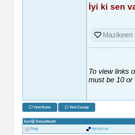
İyi ki sen v
Mazikeen
To view links 
must be 10 or 
Yeni Konu
Yeni Cevap
İçeriği Sosyalleştir
Digg
del.icio.us