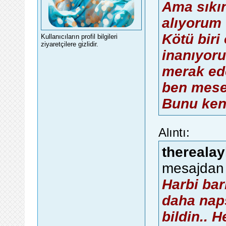
Ama sıkın
alıyorum 
Kötü biri
Kullanıcıların profil bilgileri
ziyaretçilere gizlidir.
inanıyor
merak ed
ben mese
Bunu ken
Alıntı:
therealay
mesajdan 
Harbi bar
daha nap
bildin.. 