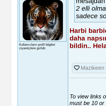
mesajdan 
2 elli olm
sadece so
Harbi barbi
daha napsı
bildin.. He
Kullanıcıların profil bilgileri
ziyaretçilere gizlidir.
Mazikeen
To view links 
must be 10 or 