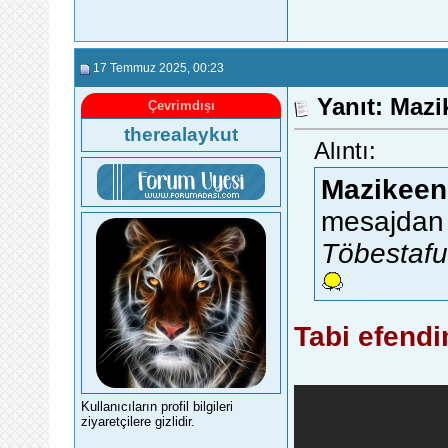
17 Temmuz 2025
, 00:23
Yanıt: Maz
Çevrimdışı
therealaykut
Alıntı:
Mazikeen
mesajdan 
Töbestafu
Tabi efendi
Kullanıcıların profil bilgileri
ziyaretçilere gizlidir.