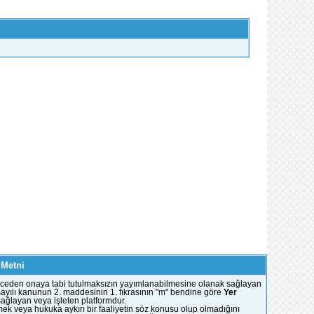
 Metni
e önceden onaya tabi tutulmaksızın yayımlanabilmesine olanak sağlayan
51 sayılı kanunun 2. maddesinin 1. fıkrasının "m" bendine göre
Yer
 sağlayan veya işleten platformdur.
mek veya hukuka aykırı bir faaliyetin söz konusu olup olmadığını