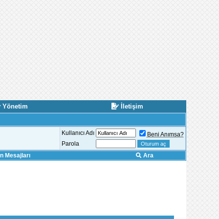
Yönetim
İletişim
Kullanıcı Adı
Beni Anımsa?
Parola
 Mesajları
Ara