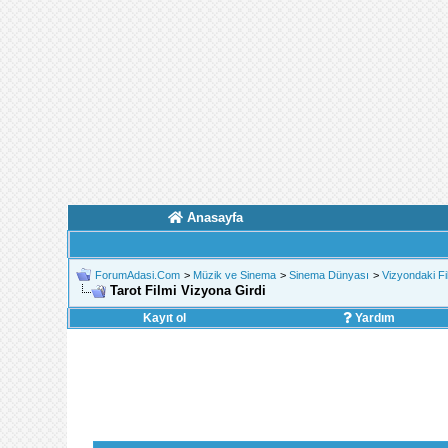
Anasayfa
ForumAdasi.Com
>
Müzik ve Sinema
>
Sinema Dünyası
>
Vizyondaki Fi
Tarot Filmi Vizyona Girdi
Kayıt ol
Yardım