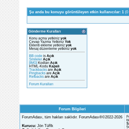
Şu anda bu konuyu görüntüleyen etkin kullanıcılar: 1
(0
Gönderme Kuralları
Konu açma yetkiniz
yok
Cevap Yazma Yetkiniz
Yok
Eklenti ekleme yetkiniz
yok
Mesaj düzenleme yetkiniz
yok
BB code
is
Açık
Smileler
Açık
[IMG]
Kodları
Açık
HTML-Kodu
Kapalı
Trackbacks
are
Açık
Pingbacks
are
Açık
Refbacks
are
Açık
Forum Kuralları
Forum Bilgileri
ForumAdası, tüm hakları saklıdır. ForumAdası®©2022-2026
F
b
S
Kurucu:
Jön TüRk
5