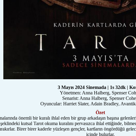
3 Mayıs 2024 Sinemada | 1s 32dk | K
Yönetmen: Anna Halberg, Spenser Co
Senarist: Anna Halberg, Spenser Coh
Oyuncular: Harriet Slater, Adain Bradley, Avant
forumlar, genel forum sitesi forumadasi.com
Özet
malarında önemli bir kuralı ihlal eden bir grup arkadaşın başına gelenler
eklindeki kutsal Tarot okuma kuralını pervasızca ihlal ettiğinde, bilmede
ırakırlar. Birer birer kaderle yüzleşen gençler, kartların öngördüğü gele
içinde bulurlar.