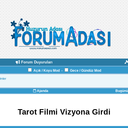
Forum Duyuruları
Açık / Koyu Mod
-
Gece / Gündüz Mod
lmler
Ajanda
Bugünün
Tarot Filmi Vizyona Girdi