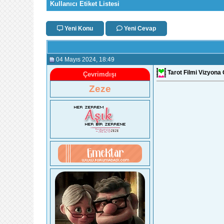
Kullanıcı Etiket Listesi
Yeni Konu
Yeni Cevap
04 Mayıs 2024
, 18:49
Tarot Filmi Vizyona 
Çevrimdışı
Zeze