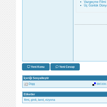
Vazgeçme Filmi 
Üç Günlük Dünya
Yeni Konu
Yeni Cevap
İçeriği Sosyalleştir
Digg
del.icio
Etiketler
filmi
,
girdi
,
tarot
,
vizyona