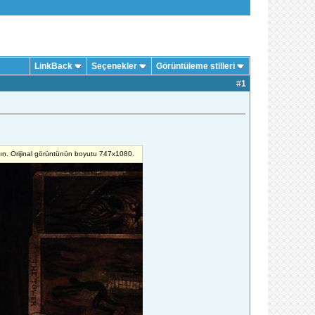
LinkBack
Seçenekler
Görüntüleme stilleri
#
1
yın. Orijinal görüntünün boyutu 747x1080.