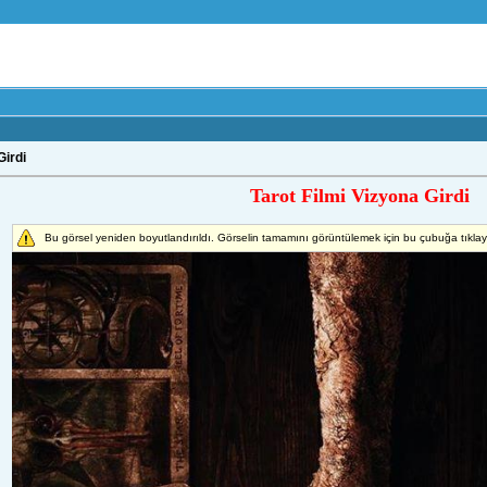
Girdi
Tarot Filmi Vizyona Girdi
Bu görsel yeniden boyutlandırıldı. Görselin tamamını görüntülemek için bu çubuğa tıkla