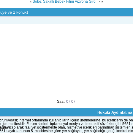
«
Sobe: Sakallı Bebek Filmi Vizyona Girdi
| -
»
 üye ve 1 konuk)
Saat:
07:07
.
Hukuki Aydınlatma
orumAdası; internet ortamında kullanıcıların içerik üretmelerine, bu içeriklerin d
ir forum sitesidir. Forum siteleri, tıpkı sosyal medya ve interaktif sözlükler gibi 56
ağlayıcı
olarak faaliyet göstermekte olan, hizmet ve içerikleri barındıran sistemleri
651 sayılı kanunun 5. maddesine göre yer sağlayıcı, yer sağladığı içeriği kontrol et