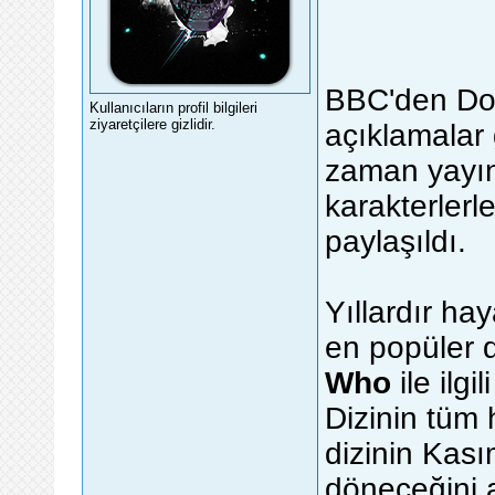
BBC'den Doct
Kullanıcıların profil bilgileri
ziyaretçilere gizlidir.
açıklamalar 
zaman yayın
karakterlerle
paylaşıldı.
Yıllardır ha
en popüler d
Who
ile ilgi
Dizinin tüm
dizinin Kası
döneceğini 