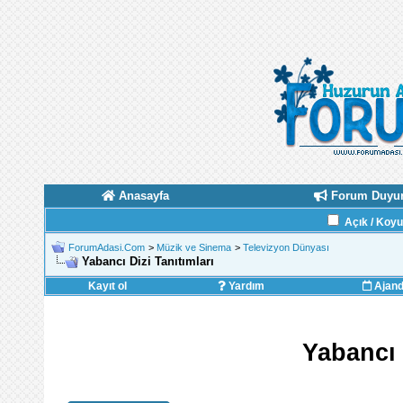
Anasayfa
Forum Duyur
Açık / Koy
ForumAdasi.Com
>
Müzik ve Sinema
>
Televizyon Dünyası
Yabancı Dizi Tanıtımları
Kayıt ol
Yardım
Ajan
Yabancı 