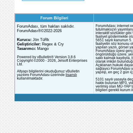
Forum Bilgileri
ForumAdası, tüm hakları saklıdır.
ForumAdası; internet or
tutulmaksızın yayımlana
ForumAdası®©2022-2026
interaktif sözlükler gi
faaliyet göstermekte ola
Kurucu:
Jön TüRk
5651 sayılı kanunun 5. 
Geliştiriciler:
Regex & Cry
faaliyetin söz konusu 
yapılan yazılı, görsel 
Tasarımcı:
Mango
ForumAdası üyesi gerçek
öngörüldüğü üzere; yer 
Powered by vBulletin® Version 3.8.6
saklı kalmak kaydıyla,
Copyright ©2000 - 2026, Jelsoft Enterprises
olarak imkân bulunduğu
Ltd.
Açıklanan hukuki dayan
sağlayıcı ForumAdası y
Altyapı bilgilerini okuduğunuz vBulletin
yapılıp, en geç 2 gün iç
yazılımı ForumAdası üzerinde
lisanslı
kullanılmaktadır.
5101 sayılı yasayla deg
hakkı bulunan MP3, vide
verilmiş olan MÜ-YAP ta
bilgileri gerekli kurum i