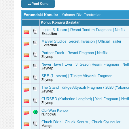
Yeni Konu
Forumdaki Konular
: Yabancı Dizi Tanıtımları
Konu
/
Konuyu Başlatan
Lupin: 3. Kısım | Resmi Tanıtım Fragmanı | Netflix
Extraction
Marvel Studios’ Secret Invasion | Official Trailer
Extraction
Partner Track | Resmi Fragman | Netflix
Zeynep
Never Have I Ever | 3. Sezon Resmi Fragmanı | Netf
Zeynep
SEE (1. sezon) | Türkçe Altyazılı Fragman
Zeynep
The Stand Türkçe Altyazılı Fragman / 2020 (Yabancı
Zeynep
CURSED (Katherine Langford) | Yeni Fragman | Netfl
Zeynep
Obi-Wan Kenobi
rainbow6
Chuck Dizisi, Chuck Konusu, Chuck Oyuncuları
Mango