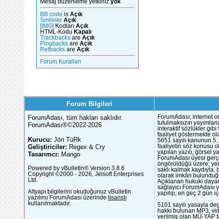
Mesaj düzenleme yetkiniz
yok
BB code
is
Açık
Smileler
Açık
[IMG]
Kodları
Açık
HTML-Kodu
Kapalı
Trackbacks
are
Açık
Pingbacks
are
Açık
Refbacks
are
Açık
Forum Kuralları
Forum Bilgileri
ForumAdası, tüm hakları saklıdır.
ForumAdası; internet or
tutulmaksızın yayımlana
ForumAdası®©2022-2026
interaktif sözlükler gi
faaliyet göstermekte ola
Kurucu:
Jön TüRk
5651 sayılı kanunun 5. 
Geliştiriciler:
Regex & Cry
faaliyetin söz konusu 
yapılan yazılı, görsel 
Tasarımcı:
Mango
ForumAdası üyesi gerçek
öngörüldüğü üzere; yer 
Powered by vBulletin® Version 3.8.6
saklı kalmak kaydıyla,
Copyright ©2000 - 2026, Jelsoft Enterprises
olarak imkân bulunduğu
Ltd.
Açıklanan hukuki dayan
sağlayıcı ForumAdası y
Altyapı bilgilerini okuduğunuz vBulletin
yapılıp, en geç 2 gün iç
yazılımı ForumAdası üzerinde
lisanslı
kullanılmaktadır.
5101 sayılı yasayla deg
hakkı bulunan MP3, vide
verilmiş olan MÜ-YAP ta