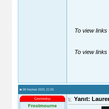
To view links
To view links
08 Haziran 2025
, 21:55
Yanıt: Laur
Çevrimdışı
Frostmourne