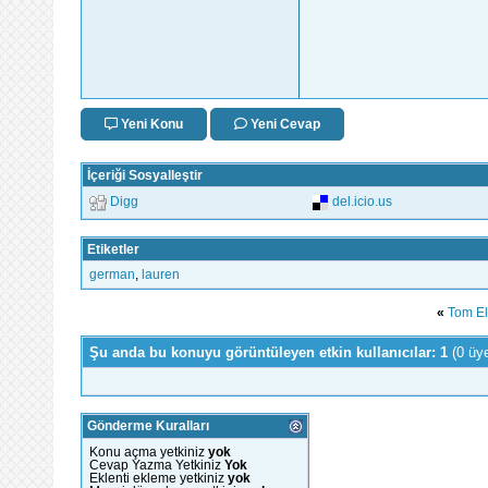
Yeni Konu
Yeni Cevap
İçeriği Sosyalleştir
Digg
del.icio.us
Etiketler
german
,
lauren
«
Tom El
Şu anda bu konuyu görüntüleyen etkin kullanıcılar: 1
(0 üy
Gönderme Kuralları
Konu açma yetkiniz
yok
Cevap Yazma Yetkiniz
Yok
Eklenti ekleme yetkiniz
yok