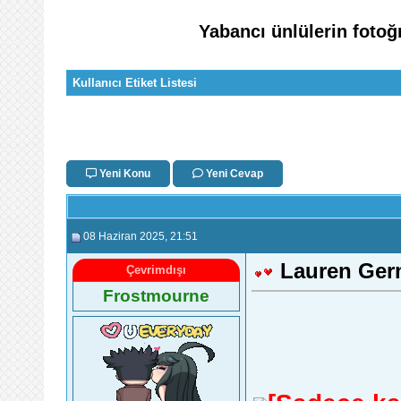
Yabancı ünlülerin fotoğr
Kullanıcı Etiket Listesi
Yeni Konu
Yeni Cevap
08 Haziran 2025
, 21:51
Lauren Ge
Çevrimdışı
Frostmourne