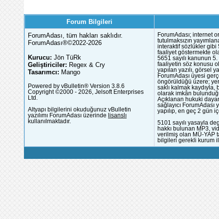
Forum Bilgileri
ForumAdası, tüm hakları saklıdır.
ForumAdası; internet or
tutulmaksızın yayımlana
ForumAdası®©2022-2026
interaktif sözlükler gi
faaliyet göstermekte ola
Kurucu:
Jön TüRk
5651 sayılı kanunun 5. 
Geliştiriciler:
Regex & Cry
faaliyetin söz konusu 
yapılan yazılı, görsel 
Tasarımcı:
Mango
ForumAdası üyesi gerçek
öngörüldüğü üzere; yer 
Powered by vBulletin® Version 3.8.6
saklı kalmak kaydıyla,
Copyright ©2000 - 2026, Jelsoft Enterprises
olarak imkân bulunduğu
Ltd.
Açıklanan hukuki dayan
sağlayıcı ForumAdası y
Altyapı bilgilerini okuduğunuz vBulletin
yapılıp, en geç 2 gün iç
yazılımı ForumAdası üzerinde
lisanslı
kullanılmaktadır.
5101 sayılı yasayla deg
hakkı bulunan MP3, vide
verilmiş olan MÜ-YAP ta
bilgileri gerekli kurum i