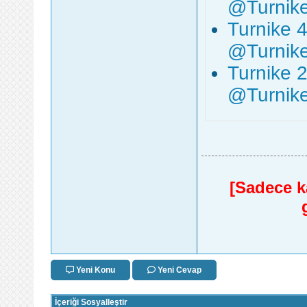
‪@Turnik
Turnike 
‪@Turnik
Turnike 
‪@Turnik
[Sadece ka
Yeni Konu
Yeni Cevap
İçeriği Sosyalleştir