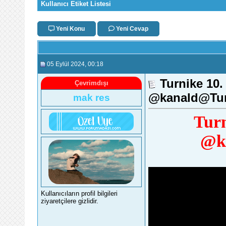
Kullanıcı Etiket Listesi
Yeni Konu
Yeni Cevap
05 Eylül 2024
, 00:18
Turnike 10
Çevrimdışı
‪@kanald‬‪@Tu
mak res
Tur
‪@k
Kullanıcıların profil bilgileri
ziyaretçilere gizlidir.