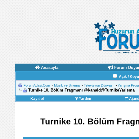
Anasayfa
Forum Duyur
Açık / Koy
ForumAdasi.Com
>
Müzik ve Sinema
>
Televizyon Dünyası
>
Yarışma Progr
Turnike 10. Bölüm Fragmanı ‪@kanald‬‪@TurnikeYarisma‬
Kayıt ol
Yardım
Ajan
Turnike 10. Bölüm Fragm