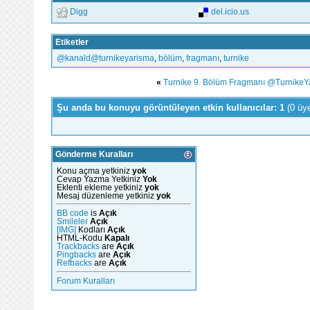
Digg
del.icio.us
Etiketler
‪@kanald‬‪@turnikeyarisma‬
,
bölüm
,
fragmanı
,
turnike
«
Turnike 9. Bölüm Fragmanı ‪@TurnikeY
Şu anda bu konuyu görüntüleyen etkin kullanıcılar: 1
(0 üy
Gönderme Kuralları
Konu açma yetkiniz
yok
Cevap Yazma Yetkiniz
Yok
Eklenti ekleme yetkiniz
yok
Mesaj düzenleme yetkiniz
yok
BB code
is
Açık
Smileler
Açık
[IMG]
Kodları
Açık
HTML-Kodu
Kapalı
Trackbacks
are
Açık
Pingbacks
are
Açık
Refbacks
are
Açık
Forum Kuralları