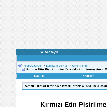
Anasayfa
ForumAdasi.Com
>
Kadınların Dünyası
>
Yemek Tarifleri
Kırmızı Etin Pişirilmesine Dair (Marine, Yumuşatma, 
Kayıt ol
Yardım
Yemek Tarifleri
Birbirinden lezzetli, özenle oluşturulmuş, özg
Kırmızı Etin Pişiril