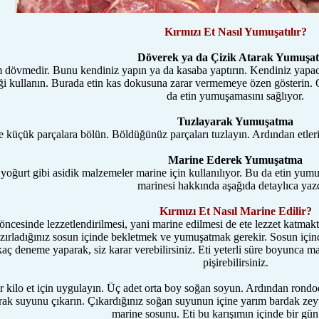
Kırmızı Et Nasıl Yumuşatılır?
Döverek ya da Çizik Atarak Yumuşa
 dövmedir. Bunu kendiniz yapın ya da kasaba yaptırın. Kendiniz yapacak
i kullanın. Burada etin kas dokusuna zarar vermemeye özen gösterin. On
da etin yumuşamasını sağlıyor.
Tuzlayarak Yumuşatma
 küçük parçalara bölün. Böldüğünüz parçaları tuzlayın. Ardından etleri 
Marine Ederek Yumuşatma
yoğurt gibi asidik malzemeler marine için kullanılıyor. Bu da etin yumuş
marinesi hakkında aşağıda detaylıca yaz
Kırmızı Et Nasıl Marine Edilir?
 öncesinde lezzetlendirilmesi, yani marine edilmesi de ete lezzet katmak
zırladığınız sosun içinde bekletmek ve yumuşatmak gerekir. Sosun için
aç deneme yaparak, siz karar verebilirsiniz. Eti yeterli süre boyunca ma
pişirebilirsiniz.
r kilo et için uygulayın. Üç adet orta boy soğan soyun. Ardından rondo
rak suyunu çıkarın. Çıkardığınız soğan suyunun içine yarım bardak zeyt
marine sosunu. Eti bu karışımın içinde bir gün