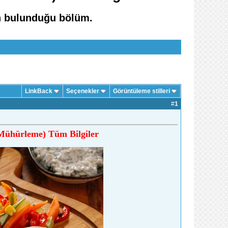
in bulunduğu bölüm.
LinkBack
Seçenekler
Görüntüleme stilleri
#
1
 Mühürleme) Tüm Bilgiler