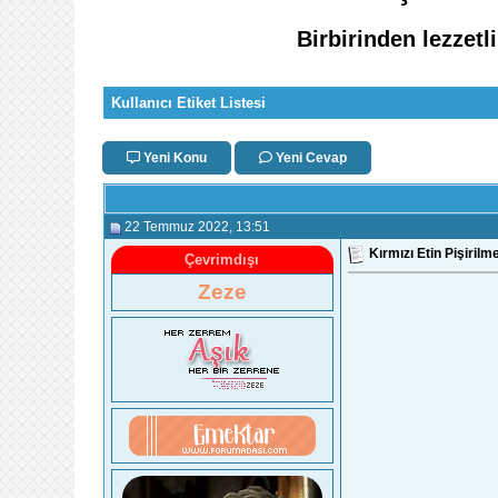
Birbirinden lezzet
Kullanıcı Etiket Listesi
Yeni Konu
Yeni Cevap
22 Temmuz 2022
, 13:51
Kırmızı Etin Pişiril
Çevrimdışı
Zeze