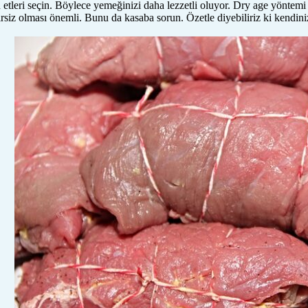
 etleri seçin. Böylece yemeğinizi daha lezzetli oluyor. Dry age yöntemi 
nirsiz olması önemli. Bunu da kasaba sorun. Özetle diyebiliriz ki kendiniz