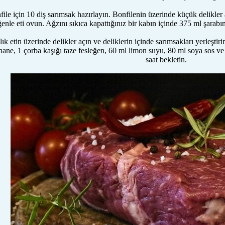
file için 10 diş sarımsak hazırlayın. Bonfilenin üzerinde küçük delikler 
enle eti ovun. Ağzını sıkıca kapattığınız bir kabın içinde 375 ml şarabın 
ık etin üzerinde delikler açın ve deliklerin içinde sarımsakları yerleştiri
nane, 1 çorba kaşığı taze fesleğen, 60 ml limon suyu, 80 ml soya sos ve 2
saat bekletin.