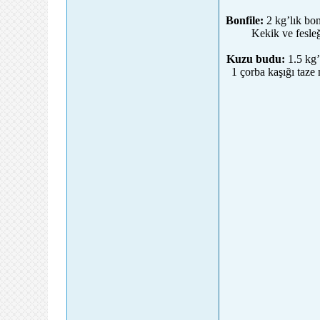
Bonfile:
2 kg’lık bon
Kekik ve fesleğ
Kuzu budu:
1.5 kg’l
1 çorba kaşığı taze 