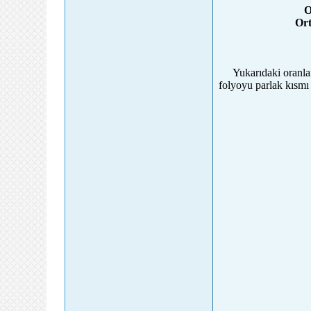
O
Ort
Yukarıdaki oranlar
folyoyu parlak kısmı a