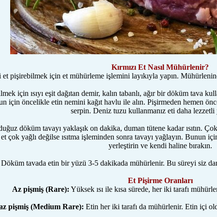
Kırmızı Et Nasıl Mühürlenir?
et pişirebilmek için et mühürleme işlemini layıkıyla yapın. Mühürlenince
bilmek için ısıyı eşit dağıtan demir, kalın tabanlı, ağır bir döküm tava 
n için öncelikle etin nemini kağıt havlu ile alın. Pişirmeden hemen önce 
serpin. Deniz tuzu kullanmanız eti daha lezzetli 
uğuz döküm tavayı yaklaşık on dakika, duman tütene kadar ısıtın. Çok 
et çok yağlı değilse ısıtma işleminden sonra tavayı yağlayın. Bunun için
yerleştirin ve kendi haline bırakın.
Döküm tavada etin bir yüzü 3-5 dakikada mühürlenir. Bu süreyi siz dam
Et Pişirme Oranları
Az pişmiş (Rare):
Yüksek ısı ile kısa sürede, her iki tarafı mühürleni
az pişmiş (Medium Rare):
Etin her iki tarafı da mühürlenir. Etin içi