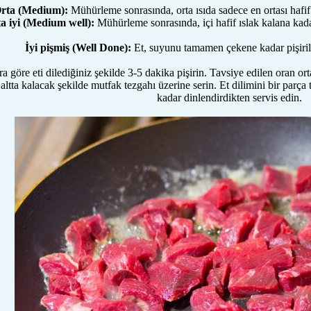
rta (Medium):
Mühürleme sonrasında, orta ısıda sadece en ortası hafif 
a iyi (Medium well):
Mühürleme sonrasında, içi hafif ıslak kalana kadar
İyi pişmiş (Well Done):
Et, suyunu tamamen çekene kadar pişirilir
a göre eti dilediğiniz şekilde 3-5 dakika pişirin. Tavsiye edilen oran or
ltta kalacak şekilde mutfak tezgahı üzerine serin. Et dilimini bir parça 
kadar dinlendirdikten servis edin.