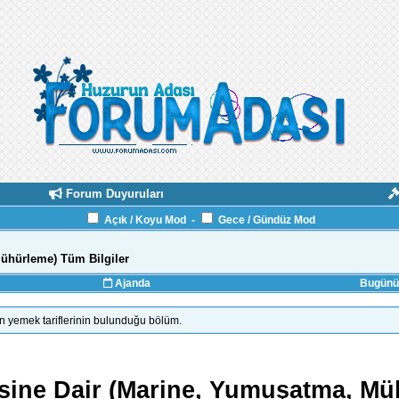
Forum Duyuruları
Açık / Koyu Mod
-
Gece / Gündüz Mod
Mühürleme) Tüm Bilgiler
Ajanda
Bugünün
ün yemek tariflerinin bulunduğu bölüm.
mesine Dair (Marine, Yumuşatma, Mü