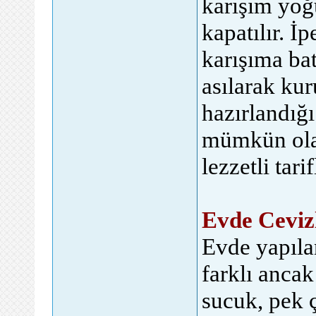
karışım yoğ
kapatılır. İ
karışıma bat
asılarak kur
hazırlandığ
mümkün olan
lezzetli tari
Evde Ceviz
Evde yapıla
farklı ancak
sucuk, pek ç