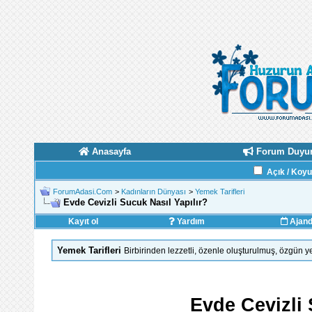
Anasayfa
Forum Duyur
Açık / Koy
ForumAdasi.Com
>
Kadınların Dünyası
>
Yemek Tarifleri
Evde Cevizli Sucuk Nasıl Yapılır?
Kayıt ol
Yardım
Ajan
Yemek Tarifleri
Birbirinden lezzetli, özenle oluşturulmuş, özgün 
Evde Cevizli 