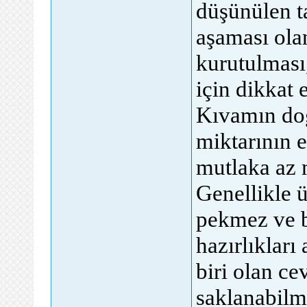
düşünülen ta
aşaması olan
kurutulması,
için dikkat 
Kıvamın doğ
miktarının 
mutlaka az 
Genellikle 
pekmez ve ba
hazırlıkları
biri olan c
saklanabilm