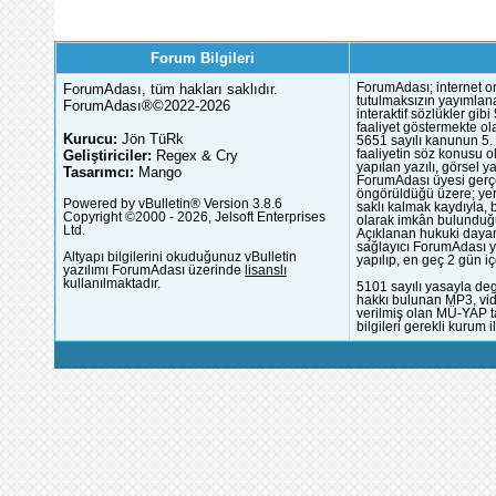
Forum Bilgileri
ForumAdası, tüm hakları saklıdır.
ForumAdası; internet or
tutulmaksızın yayımlana
ForumAdası®©2022-2026
interaktif sözlükler gi
faaliyet göstermekte ola
Kurucu:
Jön TüRk
5651 sayılı kanunun 5. 
Geliştiriciler:
Regex & Cry
faaliyetin söz konusu 
yapılan yazılı, görsel 
Tasarımcı:
Mango
ForumAdası üyesi gerçek
öngörüldüğü üzere; yer 
Powered by vBulletin® Version 3.8.6
saklı kalmak kaydıyla,
Copyright ©2000 - 2026, Jelsoft Enterprises
olarak imkân bulunduğu
Ltd.
Açıklanan hukuki dayan
sağlayıcı ForumAdası y
Altyapı bilgilerini okuduğunuz vBulletin
yapılıp, en geç 2 gün iç
yazılımı ForumAdası üzerinde
lisanslı
kullanılmaktadır.
5101 sayılı yasayla deg
hakkı bulunan MP3, vide
verilmiş olan MÜ-YAP ta
bilgileri gerekli kurum i