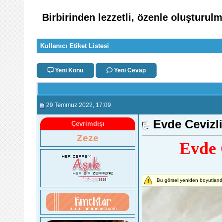
Birbirinden lezzetli, özenle oluşturu
Kullanıcı Etiket Listesi
Yeni Konu
Yeni Cevap
29 Temmuz 2022
, 17:09
Evde Cevizli
Çevrimdışı
Zeze
Evde 
Bu görsel yeniden boyutlandı