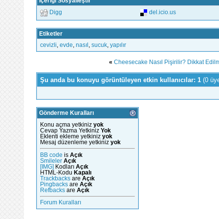
İçeriği Sosyalleştir
Digg
del.icio.us
Etiketler
cevizli
,
evde
,
nasıl
,
sucuk
,
yapılır
«
Cheesecake Nasıl Pişirilir? Dikkat Edi
Şu anda bu konuyu görüntüleyen etkin kullanıcılar: 1
(0 üy
Gönderme Kuralları
Konu açma yetkiniz
yok
Cevap Yazma Yetkiniz
Yok
Eklenti ekleme yetkiniz
yok
Mesaj düzenleme yetkiniz
yok
BB code
is
Açık
Smileler
Açık
[IMG]
Kodları
Açık
HTML-Kodu
Kapalı
Trackbacks
are
Açık
Pingbacks
are
Açık
Refbacks
are
Açık
Forum Kuralları