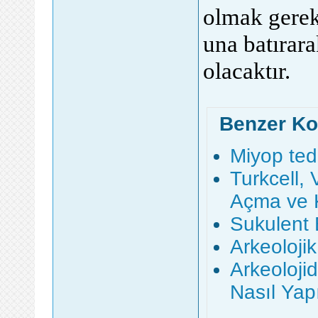
olmak gerek
una batırar
olacaktır.
Benzer Ko
Miyop teda
Turkcell,
Açma ve K
Sukulent 
Arkeolojik
Arkeolojid
Nasıl Yapı