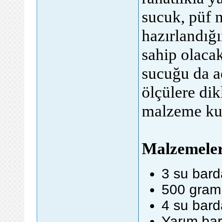
sucuk, püf n
hazırlandığı
sahip olacak
sucuğu da ad
ölçülere dik
malzeme kul
Malzemele
3 su bar
500 gram
4 su bard
Yarım bar