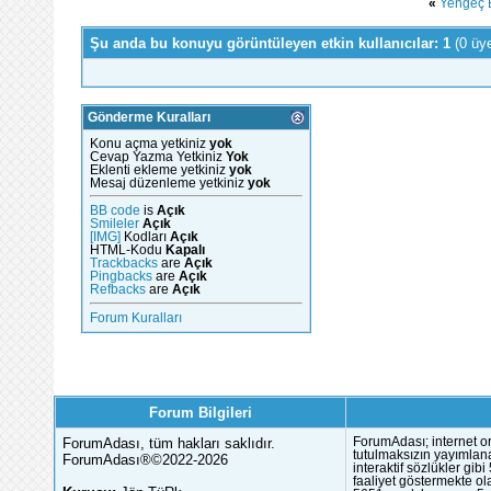
«
Yengeç B
Şu anda bu konuyu görüntüleyen etkin kullanıcılar: 1
(0 üy
Gönderme Kuralları
Konu açma yetkiniz
yok
Cevap Yazma Yetkiniz
Yok
Eklenti ekleme yetkiniz
yok
Mesaj düzenleme yetkiniz
yok
BB code
is
Açık
Smileler
Açık
[IMG]
Kodları
Açık
HTML-Kodu
Kapalı
Trackbacks
are
Açık
Pingbacks
are
Açık
Refbacks
are
Açık
Forum Kuralları
Forum Bilgileri
ForumAdası, tüm hakları saklıdır.
ForumAdası; internet or
tutulmaksızın yayımlana
ForumAdası®©2022-2026
interaktif sözlükler gi
faaliyet göstermekte ola