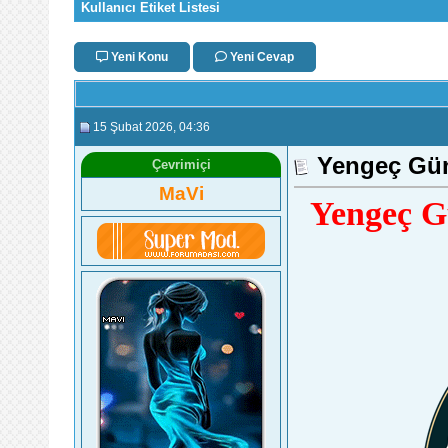
Kullanıcı Etiket Listesi
Yeni Konu
Yeni Cevap
15 Şubat 2026
, 04:36
Yengeç Gün
Çevrimiçi
MaVi
Yengeç G