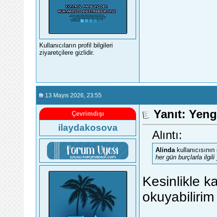
Kullanıcıların profil bilgileri
ziyaretçilere gizlidir.
13 Mayıs 2026
, 23:55
Yanıt: Yen
Çevrimdışı
ilaydakosova
Alıntı:
Alinda
kullanıcısının
her gün burçlarla ilgil
Kesinlikle 
okuyabilirim