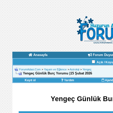
Anasayfa
Forum Duyur
Açık / Koy
ForumAdasi.Com
>
Yaşam ve Eğlence
>
Astroloji
>
Yengeç
Yengeç Günlük Burç Yorumu |15 Şubat 2026
Kayıt ol
Yardım
Ajan
Yengeç Günlük Bur