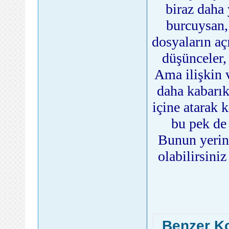
biraz daha 
burcuysan, 
dosyaların açı
düşünceler,
Ama ilişkin 
daha kabarık 
içine atarak k
bu pek de 
Bunun yerine
olabilirsini
Benzer K