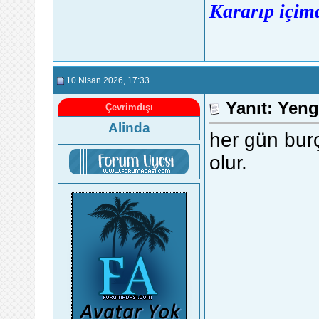
Kararıp içimd
10 Nisan 2026
, 17:33
Yanıt: Yen
Çevrimdışı
Alinda
her gün burç
olur.