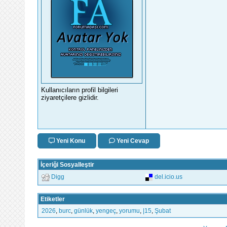
Kullanıcıların profil bilgileri
ziyaretçilere gizlidir.
Yeni Konu
Yeni Cevap
İçeriği Sosyalleştir
Digg
del.icio.us
Etiketler
2026
,
burc
,
günlük
,
yengeç
,
yorumu
,
|15
,
Şubat