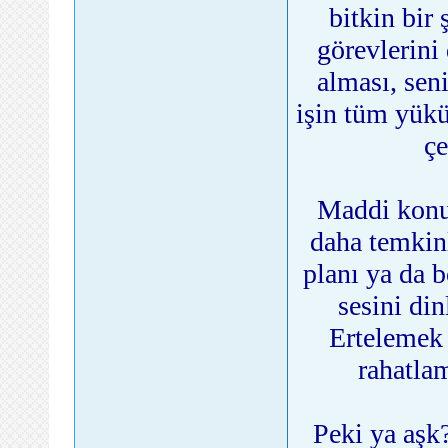
bitkin bir
görevlerini
alması, sen
işin tüm yük
çe
Maddi konul
daha temkinl
planı ya da 
sesini din
Ertelemek 
rahatla
Peki ya aşk