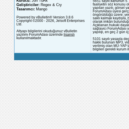
Kurucu:
Jön TüRk
5651 sayılı kanunun 5. 
Geliştiriciler:
Regex & Cry
faaliyetin söz konusu 
yapılan yazılı, görsel 
Tasarımcı:
Mango
ForumAdası üyesi gerçek
öngörüldüğü üzere; yer 
Powered by vBulletin® Version 3.8.6
saklı kalmak kaydıyla,
Copyright ©2000 - 2026, Jelsoft Enterprises
olarak imkân bulunduğu
Ltd.
Açıklanan hukuki dayan
sağlayıcı ForumAdası y
Altyapı bilgilerini okuduğunuz vBulletin
yapılıp, en geç 2 gün iç
yazılımı ForumAdası üzerinde
lisanslı
kullanılmaktadır.
5101 sayılı yasayla deg
hakkı bulunan MP3, vide
verilmiş olan MÜ-YAP ta
bilgileri gerekli kurum i