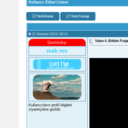
Kullanıcı Etiket Listesi
Yeni Konu
Yeni Cevap
11 Haziran 2024
, 00:11
Yalan 4. Bölüm Frag
Çevrimdışı
mak res
Kullanıcıların profil bilgileri
ziyaretçilere gizlidir.