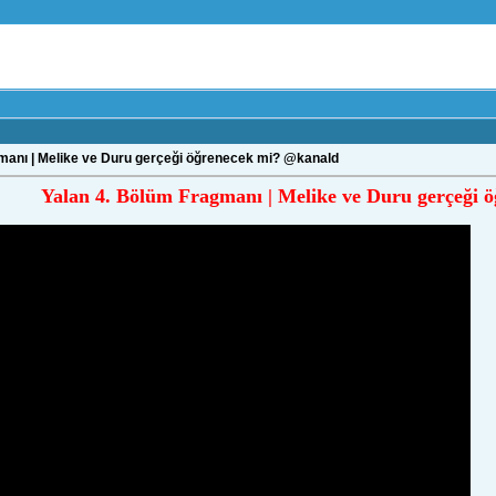
manı | Melike ve Duru gerçeği öğrenecek mi? @kanald
Yalan 4. Bölüm Fragmanı | Melike ve Duru gerçeği 