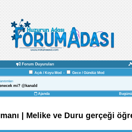
Forum Duyuruları
Açık / Koyu Mod
-
Gece / Gündüz Mod
Tanıtımları
ğrenecek mi? @kanald
Ajanda
Bugünün
gmanı | Melike ve Duru gerçeği öğ