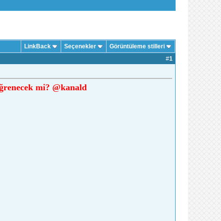
LinkBack
Seçenekler
Görüntüleme stilleri
#
1
öğrenecek mi? @kanald