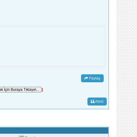
Paylaş
]
Alıntı