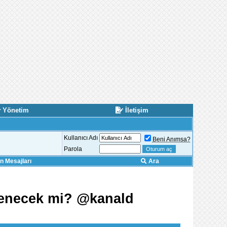
Yönetim
İletişim
Kullanıcı Adı
Beni Anımsa?
Parola
 Mesajları
Ara
renecek mi? @kanald