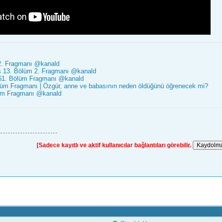
2. Fragmanı @kanald
 13. Bölüm 2. Fragmanı @kanald
61. Bölüm Fragmanı @kanald
üm Fragmanı | Özgür, anne ve babasının neden öldüğünü öğrenecek mi?
üm Fragmanı @kanald
[Sadece kayıtlı ve aktif kullanıcılar bağlantıları görebilir.