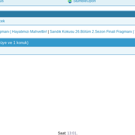
.us
StumbleUpon
cek
gmanı | Hayatımızı Mahvettin!
|
Sandık Kokusu 26.Bölüm 2.Sezon Finali Fragmanı | 
 üye ve 1 konuk)
Saat:
13:01
.