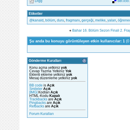
Digg
del.icio
Etiketler
@kanald
,
bölüm
,
duru
,
fragmanı
,
gerçeği
,
melike
,
yalan
,
öğrene
«
Bahar 16. Bölüm Sezon Finali 2. Fra
Şu anda bu konuyu görüntüleyen etkin kullanıcılar: 1
(0
Gönderme Kuralları
Konu açma yetkiniz
yok
Cevap Yazma Yetkiniz
Yok
Eklenti ekleme yetkiniz
yok
Mesaj düzenleme yetkiniz
yok
BB code
is
Açık
Smileler
Açık
[IMG]
Kodları
Açık
HTML-Kodu
Kapalı
Trackbacks
are
Açık
Pingbacks
are
Açık
Refbacks
are
Açık
Forum Kuralları