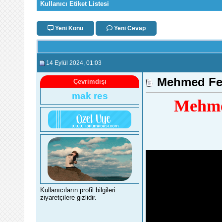
Kullanıcı Etiket Listesi
Yeni Konu
Yeni Cevap
14 Eylül 2024
, 01:03
Mehmed Feti
Çevrimdışı
mak res
Mehmed
Kullanıcıların profil bilgileri
ziyaretçilere gizlidir.