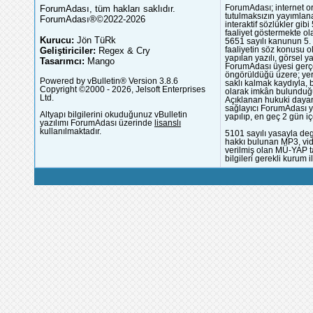
ForumAdası, tüm hakları saklıdır.
ForumAdası; internet or
tutulmaksızın yayımlana
ForumAdası®©2022-2026
interaktif sözlükler gi
faaliyet göstermekte ola
Kurucu:
Jön TüRk
5651 sayılı kanunun 5. 
Geliştiriciler:
Regex & Cry
faaliyetin söz konusu 
yapılan yazılı, görsel 
Tasarımcı:
Mango
ForumAdası üyesi gerçek
öngörüldüğü üzere; yer 
Powered by vBulletin® Version 3.8.6
saklı kalmak kaydıyla,
Copyright ©2000 - 2026, Jelsoft Enterprises
olarak imkân bulunduğu
Ltd.
Açıklanan hukuki dayan
sağlayıcı ForumAdası y
Altyapı bilgilerini okuduğunuz vBulletin
yapılıp, en geç 2 gün iç
yazılımı ForumAdası üzerinde
lisanslı
kullanılmaktadır.
5101 sayılı yasayla deg
hakkı bulunan MP3, vide
verilmiş olan MÜ-YAP ta
bilgileri gerekli kurum i