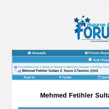
Anasayfa
Forum Duyur
Açık / Koy
ForumAdasi.Com
>
Müzik ve Sinema
>
Televizyon Dünyası
>
Yerli Dizi Tanı
Mehmed Fetihler Sultanı 2. Sezon 2.Tanıtımı ‪@trt1‬
Kayıt ol
Yardım
Ajan
Mehmed Fetihler Sultan