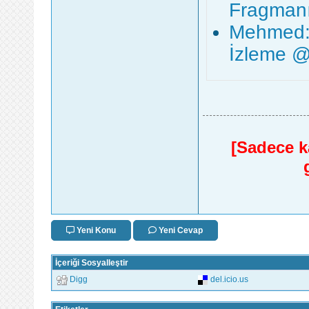
Fragmanı
Mehmed: 
İzleme @
[Sadece ka
Yeni Konu
Yeni Cevap
İçeriği Sosyalleştir
Digg
del.icio.us