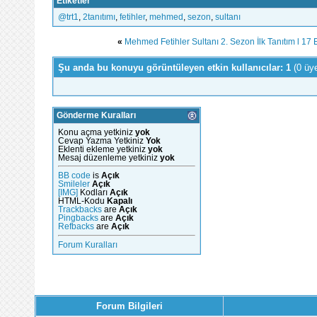
Etiketler
‪@trt1‬
,
2tanıtımı
,
fetihler
,
mehmed
,
sezon
,
sultanı
«
Mehmed Fetihler Sultanı 2. Sezon İlk Tanıtım l 17 E
Şu anda bu konuyu görüntüleyen etkin kullanıcılar: 1
(0 üy
Gönderme Kuralları
Konu açma yetkiniz
yok
Cevap Yazma Yetkiniz
Yok
Eklenti ekleme yetkiniz
yok
Mesaj düzenleme yetkiniz
yok
BB code
is
Açık
Smileler
Açık
[IMG]
Kodları
Açık
HTML-Kodu
Kapalı
Trackbacks
are
Açık
Pingbacks
are
Açık
Refbacks
are
Açık
Forum Kuralları
Forum Bilgileri