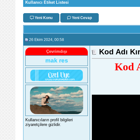
Kullanıcı Etiket Listesi
Yeni Konu
Yeni Cevap
26 Ekim 2024
, 00:58
Kod Adı Kır
Çevrimdışı
mak res
Kod A
Kullanıcıların profil bilgileri
ziyaretçilere gizlidir.