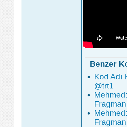
Benzer K
Kod Adı 
‪@trt1‬
Mehmed: 
Fragmanı 
Mehmed: 
Fragmanı 