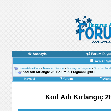
Anasayfa
Forum Duyur
Açık / Koy
ForumAdasi.Com
>
Müzik ve Sinema
>
Televizyon Dünyası
>
Yerli Dizi Tanı
Kod Adı Kırlangıç 28. Bölüm 2. Fragmanı ‪@trt1‬
Kayıt ol
Yardım
Ajan
Kod Adı Kırlangıç 28