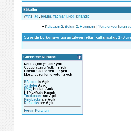
Etiketler
‪@trt1‬
,
adı
,
bölüm
,
fragmanı
,
kod
,
kırlangıç
«
Kalpazan 2. Bölüm 2. Fragmanı | "Para erkeği haşin ya
Şu anda bu konuyu görüntüleyen etkin kullanıcılar: 1
(0 üy
Gönderme Kuralları
Konu açma yetkiniz
yok
Cevap Yazma Yetkiniz
Yok
Eklenti ekleme yetkiniz
yok
Mesaj düzenleme yetkiniz
yok
BB code
is
Açık
Smileler
Açık
[IMG]
Kodları
Açık
HTML-Kodu
Kapalı
Trackbacks
are
Açık
Pingbacks
are
Açık
Refbacks
are
Açık
Forum Kuralları