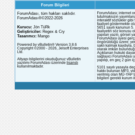
Forum Bilgileri
ForumAdası, tüm hakları saklıdır.
ForumAdası; internet or
tutulmaksızın yayımlana
ForumAdası®©2022-2026
interaktif sözlükler gi
faaliyet göstermekte ola
Kurucu:
Jön TüRk
5651 sayılı kanunun 5. 
Geliştiriciler:
Regex & Cry
faaliyetin söz konusu 
yapılan yazılı, görsel 
Tasarımcı:
Mango
ForumAdası üyesi gerçek
öngörüldüğü üzere; yer 
Powered by vBulletin® Version 3.8.6
saklı kalmak kaydıyla,
Copyright ©2000 - 2026, Jelsoft Enterprises
olarak imkân bulunduğu
Ltd.
Açıklanan hukuki dayan
sağlayıcı ForumAdası y
Altyapı bilgilerini okuduğunuz vBulletin
yapılıp, en geç 2 gün iç
yazılımı ForumAdası üzerinde
lisanslı
kullanılmaktadır.
5101 sayılı yasayla deg
hakkı bulunan MP3, vide
verilmiş olan MÜ-YAP ta
bilgileri gerekli kurum i