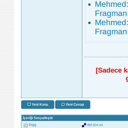
Mehmed: 
Fragmanı 
Mehmed: 
Fragmanı 
[Sadece ka
Yeni Konu
Yeni Cevap
İçeriği Sosyalleştir
Digg
del.icio.us