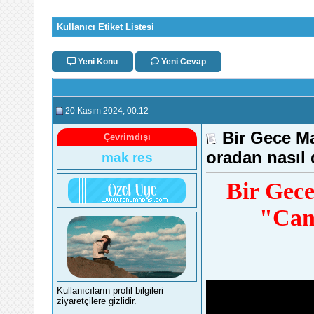
Kullanıcı Etiket Listesi
Yeni Konu
Yeni Cevap
20 Kasım 2024
, 00:12
Bir Gece M
Çevrimdışı
oradan nasıl 
mak res
Bir Gece
"Can
Kullanıcıların profil bilgileri
ziyaretçilere gizlidir.