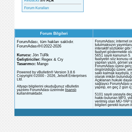
Refbacks
are
Açık
Forum Kuralları
Forum Bilgileri
ForumAdası, tüm hakları saklıdır.
ForumAdası; internet or
tutulmaksızın yayımlana
ForumAdası®©2022-2026
interaktif sözlükler gi
faaliyet göstermekte ola
Kurucu:
Jön TüRk
5651 sayılı kanunun 5. 
Geliştiriciler:
Regex & Cry
faaliyetin söz konusu 
yapılan yazılı, görsel 
Tasarımcı:
Mango
ForumAdası üyesi gerçek
öngörüldüğü üzere; yer 
Powered by vBulletin® Version 3.8.6
saklı kalmak kaydıyla,
Copyright ©2000 - 2026, Jelsoft Enterprises
olarak imkân bulunduğu
Ltd.
Açıklanan hukuki dayan
sağlayıcı ForumAdası y
Altyapı bilgilerini okuduğunuz vBulletin
yapılıp, en geç 2 gün iç
yazılımı ForumAdası üzerinde
lisanslı
kullanılmaktadır.
5101 sayılı yasayla deg
hakkı bulunan MP3, vide
verilmiş olan MÜ-YAP ta
bilgileri gerekli kurum i