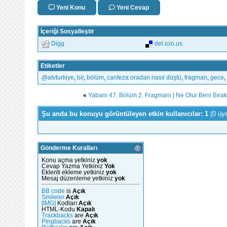
Yeni Konu
Yeni Cevap
İçeriği Sosyalleştir
Digg
del.icio.us
Etiketler
‪@atvturkiye‬
,
bir
,
bölüm
,
canfeza oradan nasıl düştü
,
fragman
,
gece
,
«
Yabani 47. Bölüm 2. Fragmanı | Ne Olur Beni Bıra
Şu anda bu konuyu görüntüleyen etkin kullanıcılar: 1
(0 üy
Gönderme Kuralları
Konu açma yetkiniz
yok
Cevap Yazma Yetkiniz
Yok
Eklenti ekleme yetkiniz
yok
Mesaj düzenleme yetkiniz
yok
BB code
is
Açık
Smileler
Açık
[IMG]
Kodları
Açık
HTML-Kodu
Kapalı
Trackbacks
are
Açık
Pingbacks
are
Açık