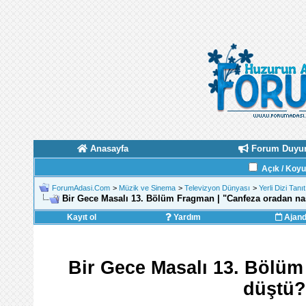
Anasayfa
Forum Duyur
Açık / Koy
ForumAdasi.Com
>
Müzik ve Sinema
>
Televizyon Dünyası
>
Yerli Dizi Tanı
Bir Gece Masalı 13. Bölüm Fragman | "Canfeza oradan nası
Kayıt ol
Yardım
Ajan
Bir Gece Masalı 13. Bölüm
düştü?"