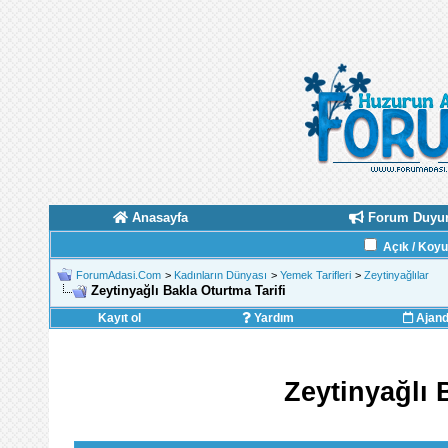
Anasayfa
Forum Duyur
Açık / Koy
ForumAdasi.Com
>
Kadınların Dünyası
>
Yemek Tarifleri
>
Zeytinyağlılar
Zeytinyağlı Bakla Oturtma Tarifi
Kayıt ol
Yardım
Ajan
Zeytinyağlı 