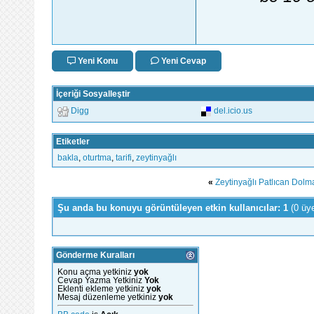
Yeni Konu
Yeni Cevap
İçeriği Sosyalleştir
Digg
del.icio.us
Etiketler
bakla
,
oturtma
,
tarifi
,
zeytinyağlı
«
Zeytinyağlı Patlıcan Dolma
Şu anda bu konuyu görüntüleyen etkin kullanıcılar: 1
(0 üy
Gönderme Kuralları
Konu açma yetkiniz
yok
Cevap Yazma Yetkiniz
Yok
Eklenti ekleme yetkiniz
yok
Mesaj düzenleme yetkiniz
yok