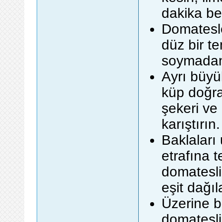
dakika be
Domatesle
düz bir t
soymadan 
Ayrı büyü
küp doğra
şekeri ve 
karıştırın.
Baklaları
etrafına t
domatesli
eşit dağıl
Üzerine bi
domatesli