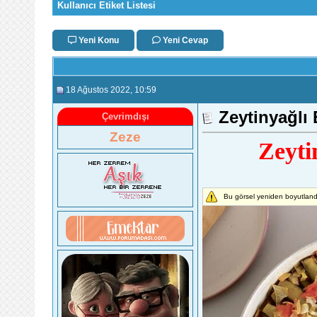
Kullanıcı Etiket Listesi
Yeni Konu
Yeni Cevap
18 Ağustos 2022
, 10:59
Zeytinyağlı 
Çevrimdışı
Zeze
Zeyti
Bu görsel yeniden boyutlandı