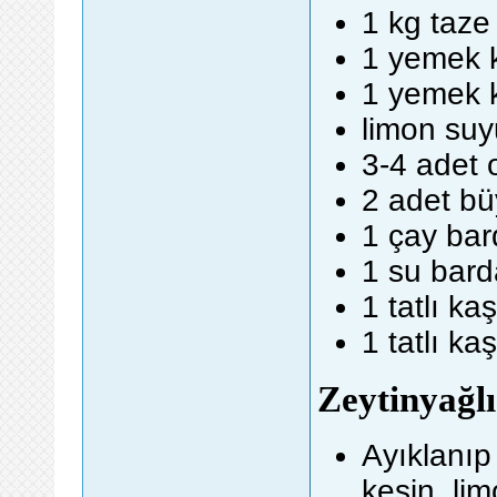
1 kg taze
1 yemek 
1 yemek 
limon suy
3-4 adet 
2 adet b
1 çay bar
1 su bard
1 tatlı ka
1 tatlı ka
Zeytinyağlı
Ayıklanıp 
kesin, li