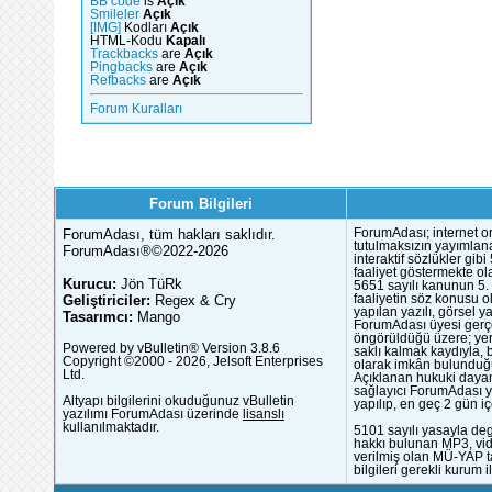
BB code
is
Açık
Smileler
Açık
[IMG]
Kodları
Açık
HTML-Kodu
Kapalı
Trackbacks
are
Açık
Pingbacks
are
Açık
Refbacks
are
Açık
Forum Kuralları
Forum Bilgileri
ForumAdası, tüm hakları saklıdır.
ForumAdası; internet or
tutulmaksızın yayımlana
ForumAdası®©2022-2026
interaktif sözlükler gi
faaliyet göstermekte ola
Kurucu:
Jön TüRk
5651 sayılı kanunun 5. 
Geliştiriciler:
Regex & Cry
faaliyetin söz konusu 
yapılan yazılı, görsel 
Tasarımcı:
Mango
ForumAdası üyesi gerçek
öngörüldüğü üzere; yer 
Powered by vBulletin® Version 3.8.6
saklı kalmak kaydıyla,
Copyright ©2000 - 2026, Jelsoft Enterprises
olarak imkân bulunduğu
Ltd.
Açıklanan hukuki dayan
sağlayıcı ForumAdası y
Altyapı bilgilerini okuduğunuz vBulletin
yapılıp, en geç 2 gün iç
yazılımı ForumAdası üzerinde
lisanslı
kullanılmaktadır.
5101 sayılı yasayla deg
hakkı bulunan MP3, vide
verilmiş olan MÜ-YAP ta
bilgileri gerekli kurum i