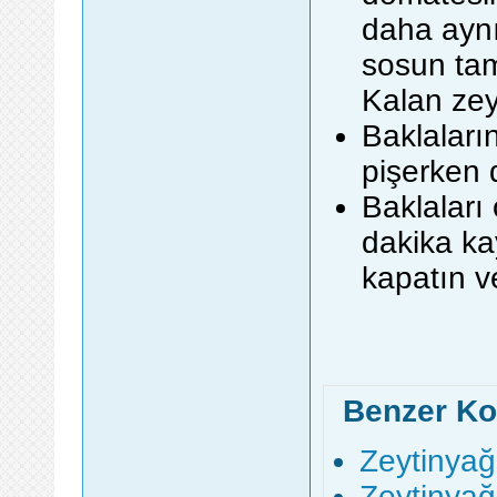
daha aynı
sosun tam
Kalan zey
Baklaların
pişerken 
Baklaları
dakika ka
kapatın ve
Benzer Ko
Zeytinyağl
Zeytinyağl