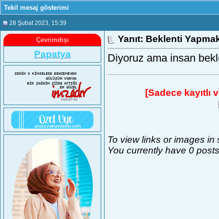
Tekil mesaj gösterimi
28 Şubat 2023
, 15:39
Yanıt: Beklenti Yapma
Çevrimdışı
Papatya
Diyoruz ama insan bekle
[Sadece kayıtlı ve
To view links or images in
You currently have 0 posts