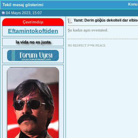
Tekil mesaj gösterimi
Konu
04 Mayıs 2023
, 15:07
Yanıt: Derin göğüs dekolteli dar elbi
Çevrimdışı
Eftamintokoftiden
Şu kadın aşırı overrated.
la vida no es justa
NO RESPECT F**K PEACE.